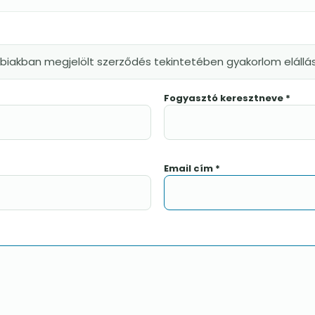
bbiakban megjelölt szerződés tekintetében gyakorlom eláll
Fogyasztó keresztneve *
Email cím *