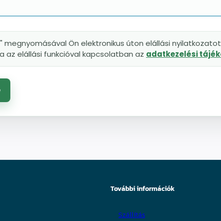
" megnyomásával Ön elektronikus úton elállási nyilatkozatot 
 az elállási funkcióval kapcsolatban az
adatkezelési tájé
e
További információk
Szállítás