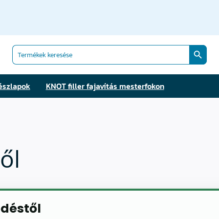
Search Butt
Search
for:
észlapok
KNOT filler fajavítás mesterfokon
ől
ődéstől