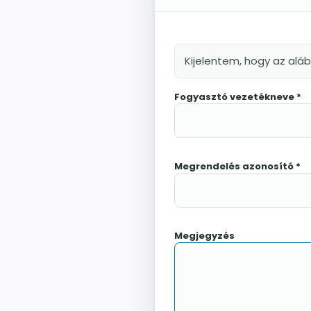
Hosszvágó körfűrészlapok
Keresztvágó körfűrészlapok
Körfűrészlapok vegyeshasználatra
Kijelentem, hogy az alá
Nútmaró körfűrészlapok
Fogyasztó vezetékneve *
Gérvágó körfűrészlapok
Körfűrészlap kézi gépekre
Lapszabász körfűrészlapok
Megrendelés azonosító *
B2 WOOD MASTIC POR – POWDER FILLER
E800 Aqua+ Fajavító paszták
Megjegyzés
Felhordó szerszámok
Knot Filler fajavító készletek
Knot Filler fajavító rudak