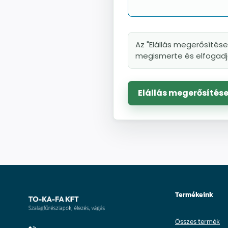
Mohawk javítás
Az "Elállás megerősítése
Egyenes élű ujjmarók
megismerte és elfogadja
Gömbölyítőmarók
Profilozó marók
Elállás megerősítés
Szintbemarók
Bandázs
Gyalugépkések
Termékeink
Összes termék