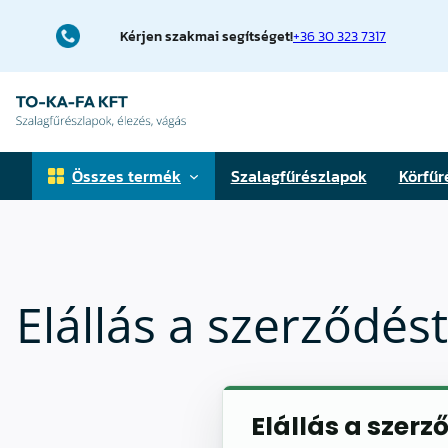
Ugrás
a
Kérjen szakmai segítséget!
+36 30 323 7317
tartalomhoz
Összes termék
Szalagfűrészlapok
Körfűr
Faipari szalagfűrészlapok
Elállás a szerződést
Fémfűrészlapok
Téglavágó fűrészlapok
Elővágó körfűrészlapok
Elállás a szerz