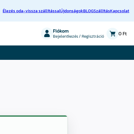
Élezés oda-vissza szállítással
Újdonságok
BLOG
Szállítás
Kapcsolat
on
Fiókom
0 Ft
Bejelentkezés / Regisztráció