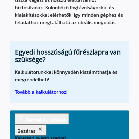
tiszta vágást és hosszú élettartamot
biztosítanak. Különböző fogtávolságokkal és
kialakításokkal elérhetők, így minden géphez és
feladathoz megtalálható az ideális megoldás.
Egyedi hosszúságú fűrészlapra van
szüksége?
Kalkulátorunkkal könnyedén kiszámíthatja és
megrendelheti!
Tovább a kalkulátorhoz!
Termékek szűrése
Bezárás
Keressen gyártó szerint!