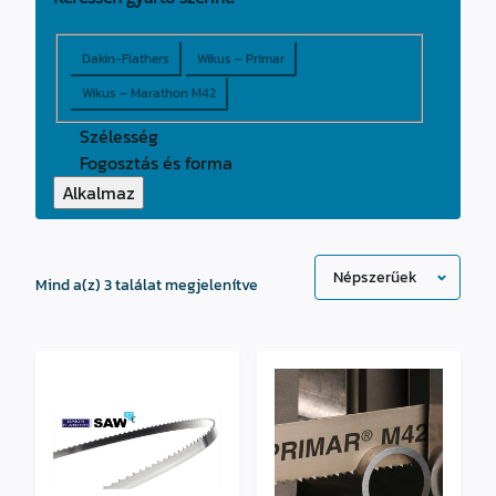
Gyártó
Dakin-Flathers
Wikus – Primar
Wikus – Marathon M42
Szélesség
Fogosztás és forma
Alkalmaz
Sorted
Mind a(z) 3 találat megjelenítve
by
popularity