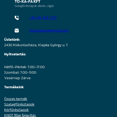
+36-30-323-7317
fureszelezes@gmail.com
Üzletünk:
2430 Kiskunlacháza, Klapka György u. 7.
Nyitvatartás:
Hétfő–Péntek: 7:00–17:00
Szombat: 7:00-11:00
Vasárnap: Zárva
Termékeink
Összes termék
Szalagfűrészlapok
Körfűrészlapok
KNOT filler fajavítás