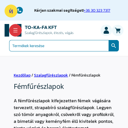
Kérjen szakmai segítséget!
+36 30 323 7317
Új
Search Button
Search
for:
Kezdőlap
/
Szalagfűrészlapok
/ Fémfűrészlapok
Fémfűrészlapok
A fémfűrészlapok kifejezetten fémek vágására
tervezett, strapabíró szalagfűrészlapok. Legyen
szó tömör anyagokról, csövekről vagy profilokról,
a bimetál vagy keményfém élű kivitelek pontos,