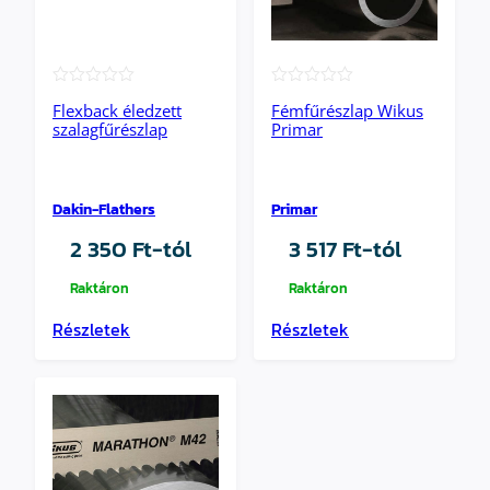
★★★★★
★★★★★
Flexback éledzett
Fémfűrészlap Wikus
szalagfűrészlap
Primar
Dakin-Flathers
Primar
2 350
Ft
-tól
3 517
Ft
-tól
Raktáron
Raktáron
Részletek
Részletek