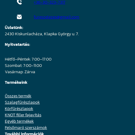
+36-30-323-7317
fureszelezes@gmail.com
Üzletünk:
2430 Kiskunlacháza, Klapka György u. 7.
Nyitvatartás:
Hétfő–Péntek: 7:00–17:00
Szombat: 7:00-11:00
Vasárnap: Zárva
Termékeink
Összes termék
Szalagfűrészlapok
Körfűrészlapok
KNOT filler fajavítás
Egyéb termékek
Felsőmaró szerszámok
További információk