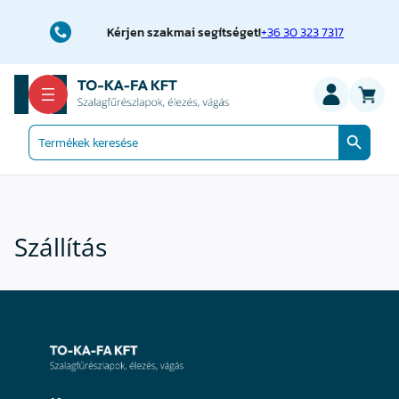
Ugrás
a
Kérjen szakmai segítséget!
+36 30 323 7317
tartalomhoz
Search Button
Search
for:
Szállítás