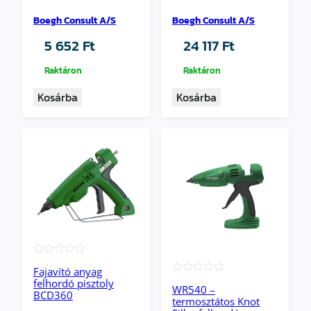
Boegh Consult A/S
Boegh Consult A/S
5 652
Ft
24 117
Ft
Raktáron
Raktáron
Kosárba
Kosárba
★★★★★
Fajavító anyag
★★★★★
felhordó pisztoly
WR540 –
BCD360
termosztátos Knot