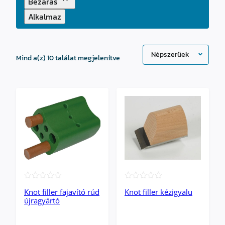
Bezárás
Alkalmaz
Sorted
Mind a(z) 10 találat megjelenítve
by
popularity
★★★★★
★★★★★
Knot filler fajavító rúd
Knot filler kézigyalu
újragyártó