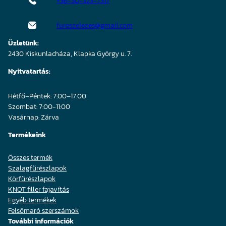
+36-30-323-7317
fureszelezes@gmail.com
Üzletünk:
2430 Kiskunlacháza, Klapka György u. 7.
Nyitvatartás:
Hétfő–Péntek: 7:00–17:00
Szombat: 7:00-11:00
Vasárnap: Zárva
Termékeink
Összes termék
Szalagfűrészlapok
Körfűrészlapok
KNOT filler fajavítás
Egyéb termékek
Felsőmaró szerszámok
További információk