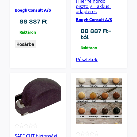
Filler felhordó
pisztoly – akkus-
Boegh Consult A/S
adapteres
Boegh Consult A/S
88 887
Ft
88 887
Ft
-
Raktáron
tól
Kosárba
Raktáron
Részletek
★★★★★
SAFE CUT biztonsági