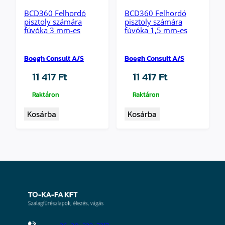
★★★★★
★★★★★
BCD360 Felhordó
BCD360 Felhordó
pisztoly számára
pisztoly számára
fúvóka 3 mm-es
fúvóka 1,5 mm-es
Boegh Consult A/S
Boegh Consult A/S
11 417
Ft
11 417
Ft
Raktáron
Raktáron
Kosárba
Kosárba