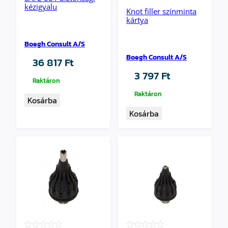
★★★★★
kézigyalu
Knot filler színminta
kártya
Boegh Consult A/S
Boegh Consult A/S
36 817
Ft
3 797
Ft
Raktáron
Raktáron
Kosárba
Kosárba