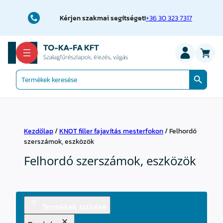
Kérjen szakmai segítséget!
+36 30 323 7317
Search Button
Search
for:
Kezdőlap
/
KNOT filler fajavítás mesterfokon
/ Felhordó
szerszámok, eszközök
Felhordó szerszámok, eszközök
Termékek szűrése