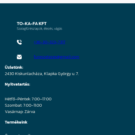
+36-30-323-7317
fureszelezes@gmail.com
Üzletünk:
2430 Kiskunlacháza, Klapka György u. 7.
Nyitvatartás:
Hétfő–Péntek: 7:00–17:00
Szombat: 7:00-11:00
Vasárnap: Zárva
Termékeink