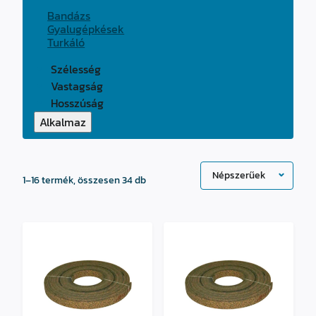
Bandázs
Gyalugépkések
Turkáló
Szélesség
Vastagság
Hosszúság
Alkalmaz
Sorted
1–16 termék, összesen 34 db
by
popularity