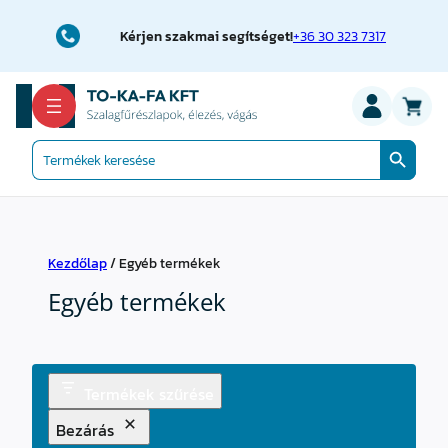
Kérjen szakmai segítséget!
+36 30 323 7317
Search Button
Search
for:
Kezdőlap
/ Egyéb termékek
Egyéb termékek
Termékek szűrése
Bezárás