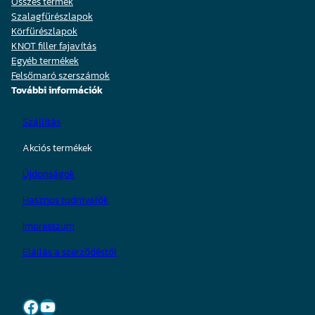
Összes termék
Szalagfűrészlapok
Körfűrészlapok
KNOT filler fajavítás
Egyéb termékek
Felsőmaró szerszámok
További információk
Szállítás
Akciós termékek
Újdonságok
Hasznos tudnivalók
Impresszum
Elállás a szerződéstől
Facebook
YouTube