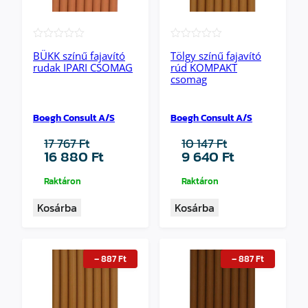
★★★★★
★★★★★
BÜKK színű fajavító
Tölgy színű fajavító
rudak IPARI CSOMAG
rúd KOMPAKT
csomag
Boegh Consult A/S
Boegh Consult A/S
17 767
Ft
10 147
Ft
Original
Current
Original
Current
16 880
Ft
9 640
Ft
price
price
price
price
was:
is:
was:
is:
Raktáron
Raktáron
17
16
10
9
Kosárba
Kosárba
767 Ft.
880 Ft.
147 Ft.
640 Ft.
–
887
Ft
–
887
Ft