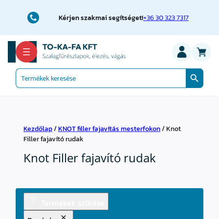
Kérjen szakmai segítséget!
+36 30 323 7317
Search Button
Search
for:
Kezdőlap
/
KNOT filler fajavítás mesterfokon
/ Knot
Filler fajavító rudak
Knot Filler fajavító rudak
Termékek szűrése