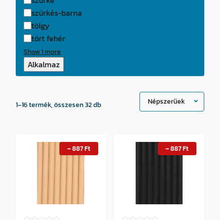
szürkés-barna
tölgy
tört fehér
Show 1 more
Alkalmaz
Sorted
1–16 termék, összesen 32 db
by
popularity
–
887
Ft
–
887
Ft