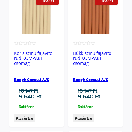
–
507
Ft
–
507
Ft
★★★★★
★★★★★
Kőris színű fajavító
Bükk színű fajavító
rúd KOMPAKT
rúd KOMPAKT
csomag
csomag
Boegh Consult A/S
Boegh Consult A/S
10 147
Ft
10 147
Ft
Original
Current
Original
Current
9 640
Ft
9 640
Ft
price
price
price
price
was:
is:
was:
is:
Raktáron
Raktáron
10
9
10
9
Kosárba
Kosárba
147 Ft.
640 Ft.
147 Ft.
640 Ft.