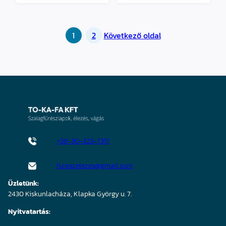
1
2
Következő oldal
+36-30-323-7317
fureszelezes@gmail.com
Üzletünk:
2430 Kiskunlacháza, Klapka György u. 7.
Nyitvatartás: