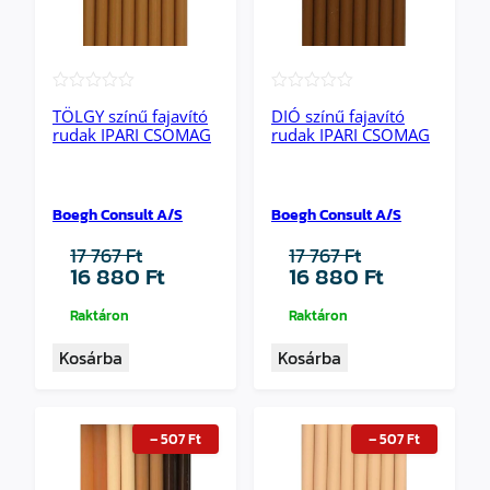
★★★★★
★★★★★
TÖLGY színű fajavító
DIÓ színű fajavító
rudak IPARI CSOMAG
rudak IPARI CSOMAG
Boegh Consult A/S
Boegh Consult A/S
17 767
Ft
17 767
Ft
Original
Current
Original
Current
16 880
Ft
16 880
Ft
price
price
price
price
was:
is:
was:
is:
Raktáron
Raktáron
17
16
17
16
Kosárba
Kosárba
767 Ft.
880 Ft.
767 Ft.
880 Ft.
–
507
Ft
–
507
Ft