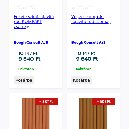
★★★★★
★★★★★
Fekete színű fajavító
Vegyes kompakt
rúd KOMPAKT
fajavító rúd csomag
csomag
Boegh Consult A/S
Boegh Consult A/S
10 147
Ft
10 147
Ft
Original
Current
Original
Current
9 640
Ft
9 640
Ft
price
price
price
price
was:
is:
was:
is:
Raktáron
Raktáron
10
9
10
9
Kosárba
Kosárba
147 Ft.
640 Ft.
147 Ft.
640 Ft.
–
887
Ft
–
507
Ft