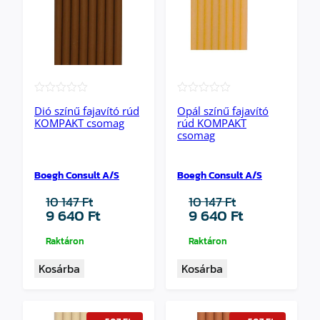
★★★★★
★★★★★
Dió színű fajavító rúd
Opál színű fajavító
KOMPAKT csomag
rúd KOMPAKT
csomag
Boegh Consult A/S
Boegh Consult A/S
10 147
Ft
10 147
Ft
Original
Current
Original
Current
9 640
Ft
9 640
Ft
price
price
price
price
was:
is:
was:
is:
Raktáron
Raktáron
10
9
10
9
Kosárba
Kosárba
147 Ft.
640 Ft.
147 Ft.
640 Ft.