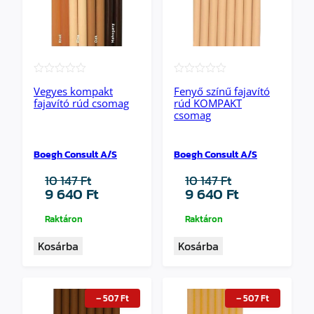
★★★★★
★★★★★
Vegyes kompakt
Fenyő színű fajavító
fajavító rúd csomag
rúd KOMPAKT
csomag
Boegh Consult A/S
Boegh Consult A/S
10 147
Ft
10 147
Ft
Original
Current
Original
Current
9 640
Ft
9 640
Ft
price
price
price
price
was:
is:
was:
is:
Raktáron
Raktáron
10
9
10
9
Kosárba
Kosárba
147 Ft.
640 Ft.
147 Ft.
640 Ft.
–
507
Ft
–
507
Ft