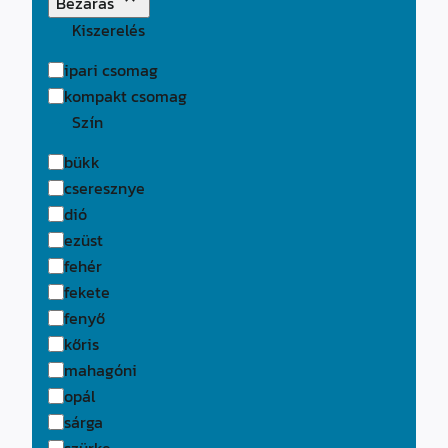
Bezárás
Kiszerelés
Kiszerelés
ipari csomag
kompakt csomag
Szín
Szín
bükk
cseresznye
dió
ezüst
fehér
fekete
fenyő
kőris
mahagóni
opál
sárga
szürke