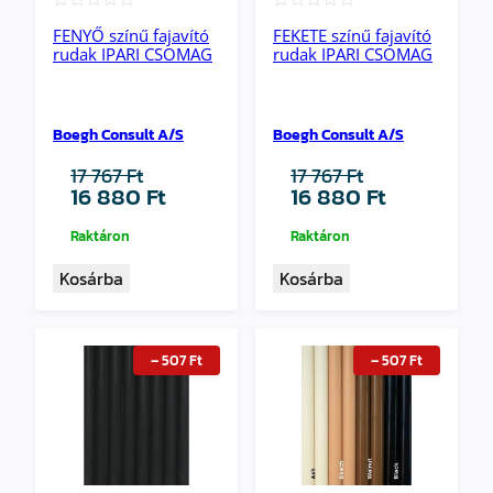
★★★★★
★★★★★
FENYŐ színű fajavító
FEKETE színű fajavító
rudak IPARI CSOMAG
rudak IPARI CSOMAG
Boegh Consult A/S
Boegh Consult A/S
17 767
Ft
17 767
Ft
Original
Current
Original
Current
16 880
Ft
16 880
Ft
price
price
price
price
was:
is:
was:
is:
Raktáron
Raktáron
17
16
17
16
Kosárba
Kosárba
767 Ft.
880 Ft.
767 Ft.
880 Ft.
–
507
Ft
–
507
Ft