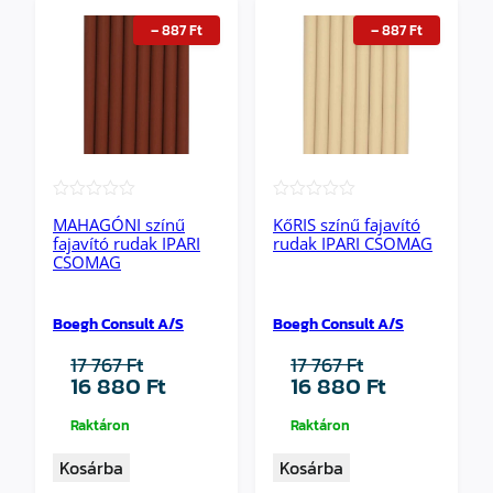
–
887
Ft
–
887
Ft
★★★★★
★★★★★
MAHAGÓNI színű
KőRIS színű fajavító
fajavító rudak IPARI
rudak IPARI CSOMAG
CSOMAG
Boegh Consult A/S
Boegh Consult A/S
17 767
Ft
17 767
Ft
Original
Current
Original
Current
16 880
Ft
16 880
Ft
price
price
price
price
was:
is:
was:
is:
Raktáron
Raktáron
17
16
17
16
Kosárba
Kosárba
767 Ft.
880 Ft.
767 Ft.
880 Ft.