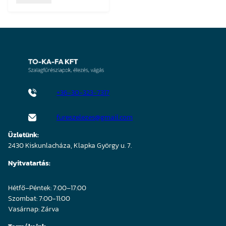
+36-30-323-7317
fureszelezes@gmail.com
Üzletünk:
2430 Kiskunlacháza, Klapka György u. 7.
Nyitvatartás:
Hétfő–Péntek: 7:00–17:00
Szombat: 7:00-11:00
Vasárnap: Zárva