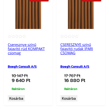
★★★★★
★★★★★
Cseresznye színű
CSERESZNYE színű
fajavító rúd KOMPAKT
fajavító rudak IPARI
csomag
CSOMAG
Boegh Consult A/S
Boegh Consult A/S
10 147
Ft
17 767
Ft
Original
Current
Original
Current
9 640
Ft
16 880
Ft
price
price
price
price
was:
is:
was:
is:
Raktáron
Raktáron
10
9
17
16
Kosárba
Kosárba
147 Ft.
640 Ft.
767 Ft.
880 Ft.