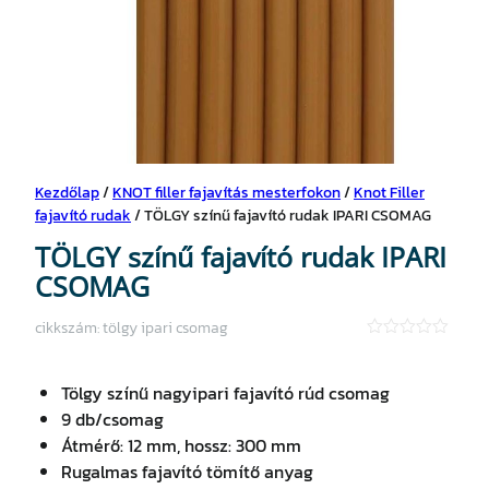
Kezdőlap
/
KNOT filler fajavítás mesterfokon
/
Knot Filler
fajavító rudak
/ TÖLGY színű fajavító rudak IPARI CSOMAG
TÖLGY színű fajavító rudak IPARI
CSOMAG
cikkszám:
tölgy ipari csomag
★
★
★
Tölgy színű nagyipari fajavító rúd csomag
★
★
9 db/csomag
Átmérő: 12 mm, hossz: 300 mm
Rugalmas fajavító tömítő anyag