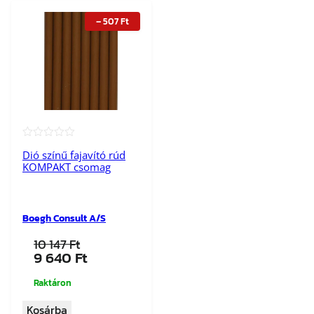
–
507
Ft
★★★★★
Dió színű fajavító rúd
KOMPAKT csomag
Boegh Consult A/S
10 147
Ft
Original
Current
9 640
Ft
price
price
was:
is:
Raktáron
10
9
Kosárba
147 Ft.
640 Ft.