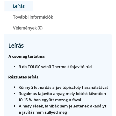
7
8
O
Leírás
7
0
M
További információk
A
6
G
Vélemények (0)
7
F
m
e
t
n
Leírás
F
.
n
y
A csomag tartalma:
t
i
9 db TÖLGY színű Thermelt fajavító rúd
s
.
é
Részletes leírás:
g
Könnyű felhordás a javítópisztoly használatával
Rugalmas fajavító anyag mely kötést követően
10-15 %-ban együtt mozog a fával.
A nagy rések, fahibák sem jelentenek akadályt
a javítás nem süllyed meg