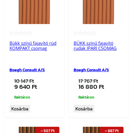
★★★★★
★★★★★
Bükk színű fajavító rúd
BÜKK színű fajavító
KOMPAKT csomag
rudak IPARI CSOMAG
Boegh Consult A/S
Boegh Consult A/S
10 147
Ft
17 767
Ft
Original
Current
Original
Current
9 640
Ft
16 880
Ft
price
price
price
price
was:
is:
was:
is:
Raktáron
Raktáron
10
9
17
16
Kosárba
Kosárba
147 Ft.
640 Ft.
767 Ft.
880 Ft.
–
507
Ft
–
887
Ft