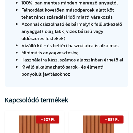
100%-ban mentes minden mérgező anyagtól
Felhordást követően másodpercek alatt köt
tehát nincs száradási idő miatti várakozás
Azonnal csiszolható és bármelyik felületkezelő
anyaggal ( olaj, lakk, vizes bázisú vagy
oldószeres festékek)
Vízálló kül- és beltéri használatra is alkalmas
Minimális anyagveszteség
Használatra kész, számos alapszínben érhető el
Kiváló alkalmazható sarok- és élmenti
bonyolult javításokhoz
Kapcsolódó termékek
–
507
Ft
–
887
Ft