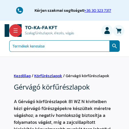
Kérjen szakmai segítséget!
+36 30 323 7317
Search Button
Search
for:
Kezdőlap
/
Körfűrészlapok
/ Gérvágó körfűrészlapok
Gérvágó körfűrészlapok
A Gérvágó körfűrészlapok 81 WZ N kivitelben
kézi gérvágó fűrészgépekre készültek méretre
vágáshoz; a negatív homlokszög biztosítja a
folyamatos vágást, míg a zajcsillapított