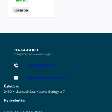
Raktáron
Kosárba
+36-30-323-7317
fureszelezes@gmail.com
Üzletünk:
2430 Kiskunlacháza, Klapka György u. 7.
Nyitvatartás: