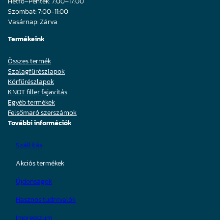
Hétfő–Péntek: 7:00–17:00
Szombat: 7:00-11:00
Vasárnap: Zárva
Termékeink
Összes termék
Szalagfűrészlapok
Körfűrészlapok
KNOT filler fajavítás
Egyéb termékek
Felsőmaró szerszámok
További információk
Szállítás
Akciós termékek
Újdonságok
Hasznos tudnivalók
Impresszum