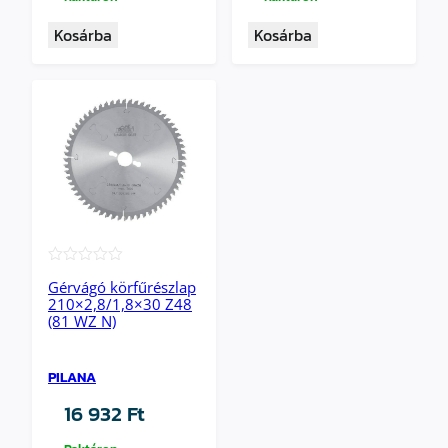
Kosárba
Kosárba
★★★★★
Gérvágó körfűrészlap
210×2,8/1,8×30 Z48
(81 WZ N)
PILANA
16 932
Ft