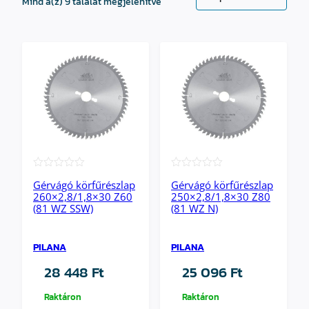
Sorted
Mind a(z) 9 találat megjelenítve
by
popularity
★★★★★
★★★★★
Gérvágó körfűrészlap
Gérvágó körfűrészlap
260×2,8/1,8×30 Z60
250×2,8/1,8×30 Z80
(81 WZ SSW)
(81 WZ N)
PILANA
PILANA
28 448
Ft
25 096
Ft
Raktáron
Raktáron