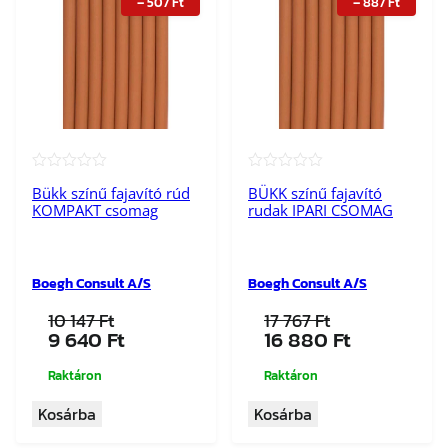
–
507
Ft
–
887
Ft
★★★★★
★★★★★
Bükk színű fajavító rúd
BÜKK színű fajavító
KOMPAKT csomag
rudak IPARI CSOMAG
Boegh Consult A/S
Boegh Consult A/S
10 147
Ft
17 767
Ft
Original
Current
Original
Current
9 640
Ft
16 880
Ft
price
price
price
price
was:
is:
was:
is:
Raktáron
Raktáron
10
9
17
16
Kosárba
Kosárba
147 Ft.
640 Ft.
767 Ft.
880 Ft.