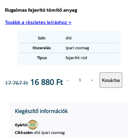
Rugalmas fajavító tömítő anyag
Tovább a részletes leíráshoz »
A
Szín
dió
tt
Kiszerelés
ipari csomag
ri
É
b
Típus
fajavító rúd
r
ú
t
t
é
u
D
k
m
O
C
Kosárba
16 880
Ft
−
+
17 767
Ft
I
o
Ó
k
r
u
s
i
r
z
Kiegészítő információk
í
g
r
n
Gyártó:
i
e
ű
Cikkszám
:
dió ipari csomag
f