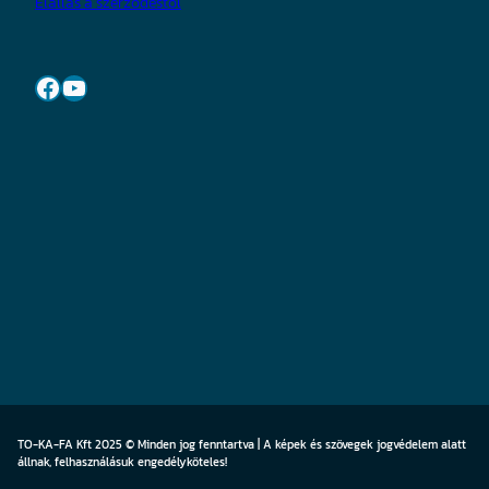
Elállás a szerződéstől
Facebook
YouTube
TO-KA-FA Kft 2025 © Minden jog fenntartva | A képek és szövegek jogvédelem alatt
állnak, felhasználásuk engedélyköteles!