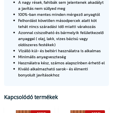
A nagy rések, fahibák sem jelentenek akadályt
a javítás nem süllyed meg
100%-ban mentes minden mérgező anyagtól
Felhordást követően másodpercek alatt köt
tehát nincs száradási idő miatti várakozás
Azonnal csiszolható és bármelyik felületkezelő
anyaggal ( olaj, lakk, vizes bázisú vagy
oldószeres festékek)
Vízálló kül- és beltéri használatra is alkalmas
Minimális anyagveszteség
Használatra kész, számos alapszínben érhető el
Kiváló alkalmazható sarok- és élmenti
bonyolult javításokhoz
Kapcsolódó termékek