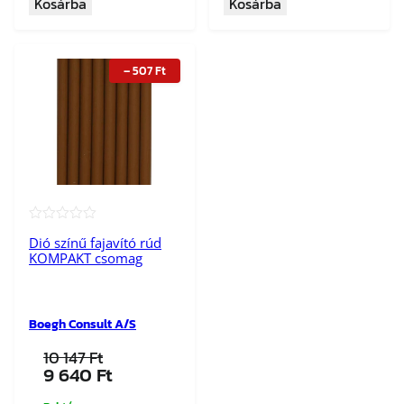
Kosárba
Kosárba
147 Ft.
640 Ft.
767 Ft.
880 Ft.
–
507
Ft
★★★★★
Dió színű fajavító rúd
KOMPAKT csomag
Boegh Consult A/S
10 147
Ft
Original
Current
9 640
Ft
price
price