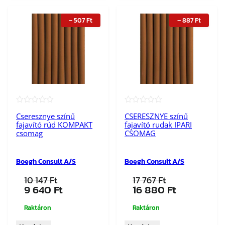
–
507
Ft
–
887
Ft
★★★★★
★★★★★
Cseresznye színű
CSERESZNYE színű
fajavító rúd KOMPAKT
fajavító rudak IPARI
csomag
CSOMAG
Boegh Consult A/S
Boegh Consult A/S
10 147
Ft
17 767
Ft
Original
Current
Original
Current
9 640
Ft
16 880
Ft
price
price
price
price
was:
is:
was:
is:
Raktáron
Raktáron
10
9
17
16