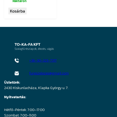
was:
is:
Raktáron
10
9
Kosárba
147 Ft.
640 Ft.
+36-30-323-7317
fureszelezes@gmail.com
Üzletünk:
2430 Kiskunlacháza, Klapka György u. 7.
Nyitvatartás:
Hétfő–Péntek: 7:00–17:00
Szombat: 7:00-11:00