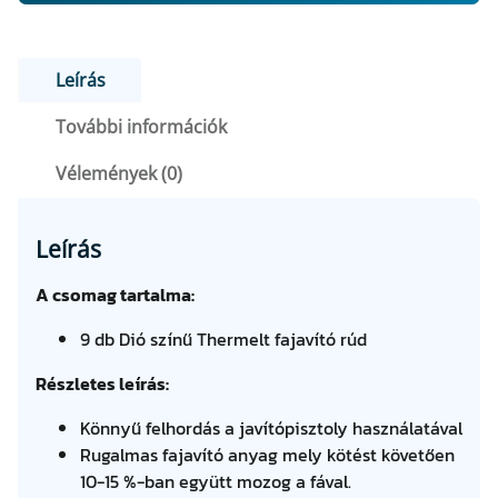
1
8
O
M
7
8
A
Leírás
7
0
G
További információk
m
6
e
Vélemények (0)
7
F
n
n
t
y
Leírás
F
.
i
s
A csomag tartalma:
t
é
9 db Dió színű Thermelt fajavító rúd
g
.
Részletes leírás:
Könnyű felhordás a javítópisztoly használatával
Rugalmas fajavító anyag mely kötést követően
10-15 %-ban együtt mozog a fával.