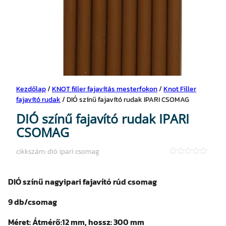
Kezdőlap
/
KNOT filler fajavítás mesterfokon
/
Knot Filler
fajavító rudak
/ DIÓ színű fajavító rudak IPARI CSOMAG
DIÓ színű fajavító rudak IPARI
CSOMAG
cikkszám:
dió ipari csomag
★
★
★
DIÓ színű nagyipari fajavító rúd csomag
★
★
9 db/csomag
Méret:
Átmérő:12 mm, h
ossz: 300 mm