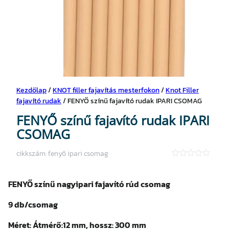
Kezdőlap
/
KNOT filler fajavítás mesterfokon
/
Knot Filler
fajavító rudak
/ FENYŐ színű fajavító rudak IPARI CSOMAG
FENYŐ színű fajavító rudak IPARI
CSOMAG
cikkszám:
fenyő ipari csomag
★
★
★
FENYŐ színű nagyipari fajavító rúd csomag
★
★
9 db/csomag
Méret:
Átmérő:12 mm, h
ossz: 300 mm