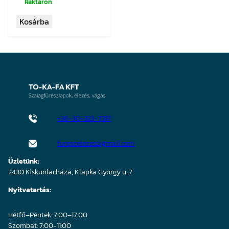
was:
is:
Raktáron
10
9
Kosárba
147 Ft.
640 Ft.
+36-30-323-7317
fureszelezes@gmail.com
Üzletünk:
2430 Kiskunlacháza, Klapka György u. 7.
Nyitvatartás:
Hétfő–Péntek: 7:00–17:00
Szombat: 7:00-11:00