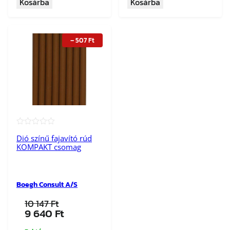
Kosárba
Kosárba
147 Ft.
640 Ft.
767 Ft.
880 Ft.
–
507
Ft
★★★★★
Dió színű fajavító rúd
KOMPAKT csomag
Boegh Consult A/S
10 147
Ft
Original
Current
9 640
Ft
price
price