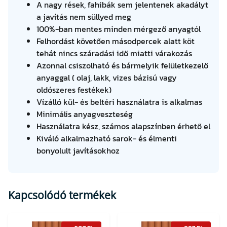
A nagy rések, fahibák sem jelentenek akadályt
a javítás nem süllyed meg
100%-ban mentes minden mérgező anyagtól
Felhordást követően másodpercek alatt köt
tehát nincs száradási idő miatti várakozás
Azonnal csiszolható és bármelyik felületkezelő
anyaggal ( olaj, lakk, vizes bázisú vagy
oldószeres festékek)
Vízálló kül- és beltéri használatra is alkalmas
Minimális anyagveszteség
Használatra kész, számos alapszínben érhető el
Kiváló alkalmazható sarok- és élmenti
bonyolult javításokhoz
Kapcsolódó termékek