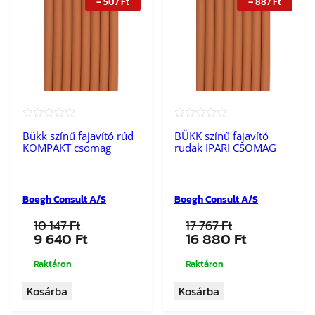
–
507
Ft
–
887
Ft
★★★★★
★★★★★
Bükk színű fajavító rúd
BÜKK színű fajavító
KOMPAKT csomag
rudak IPARI CSOMAG
Boegh Consult A/S
Boegh Consult A/S
10 147
Ft
17 767
Ft
Original
Current
Original
Current
9 640
Ft
16 880
Ft
price
price
price
price
was:
is:
was:
is:
Raktáron
Raktáron
10
9
17
16
Kosárba
Kosárba
147 Ft.
640 Ft.
767 Ft.
880 Ft.