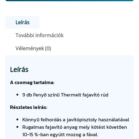
1
8
C
S
7
8
O
Leírás
7
0
M
További információk
A
6
G
Vélemények (0)
7
F
m
e
t
n
Leírás
F
.
n
y
A csomag tartalma:
t
i
9 db Fenyő színű Thermelt fajavító rúd
s
.
é
Részletes leírás:
g
Könnyű felhordás a javítópisztoly használatával
Rugalmas fajavító anyag mely kötést követően
10-15 %-ban együtt mozog a fával.