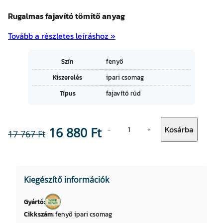
Rugalmas fajavító tömítő anyag
Tovább a részletes leíráshoz »
A
Szín
fenyő
tt
Kiszerelés
ipari csomag
ri
É
b
Típus
fajavító rúd
r
ú
t
t
é
u
F
k
m
O
C
Kosárba
16 880
Ft
−
+
17 767
Ft
E
o
N
k
r
u
Y
i
r
Ő
Kiegészítő információk
s
g
r
z
Gyártó:
i
e
í
Cikkszám
:
fenyő ipari csomag
n