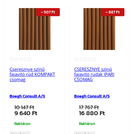
–
507
Ft
–
887
Ft
★★★★★
★★★★★
Cseresznye színű
CSERESZNYE színű
fajavító rúd KOMPAKT
fajavító rudak IPARI
csomag
CSOMAG
Boegh Consult A/S
Boegh Consult A/S
10 147
Ft
17 767
Ft
Original
Current
Original
Current
9 640
Ft
16 880
Ft
price
price
price
price
was:
is:
was:
is:
Raktáron
Raktáron
10
9
17
16