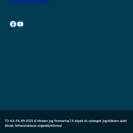
Elállás a szerződéstől
Facebook
YouTube
TO-KA-FA Kft 2025 © Minden jog fenntartva | A képek és szövegek jogvédelem alatt
állnak, felhasználásuk engedélyköteles!