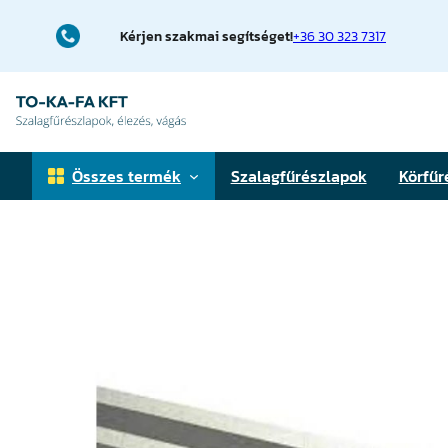
Ugrás
a
Kérjen szakmai segítséget!
+36 30 323 7317
tartalomhoz
Összes termék
Szalagfűrészlapok
Körfűr
Faipari szalagfűrészlapok
Fémfűrészlapok
Téglavágó fűrészlapok
Elővágó körfűrészlapok