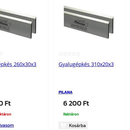
★
★★★★★
épkés 260x30x3
Gyalugépkés 310x20x3
PILANA
60
Ft
6 200
Ft
aktáron
Raktáron
lvasom
Kosárba