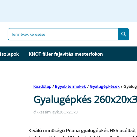
Search Butt
Search
for:
észlapok
KNOT filler fajavítás mesterfokon
Kezdőlap
/
Egyéb termékek
/
Gyalugépkések
/ Gyalu
Gyalugépkés 260x20x
cikkszám:
gyk260x20x3
Kiváló minőségű Pilana gyalugépkés HSS acélból