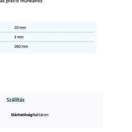
dás precíz munkához.
20 mm
3 mm
260 mm
Szállítás
Elérhetőség:
Raktáron