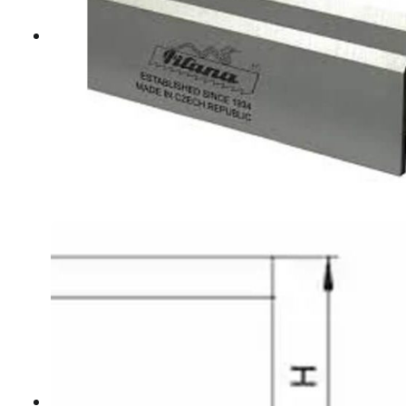
Hosszvágó körfűrészlapok
Keresztvágó körfűrészlapok
Körfűrészlapok vegyeshasználatra
Nútmaró körfűrészlapok
Gérvágó körfűrészlapok
Körfűrészlap kézi gépekre
Lapszabász körfűrészlapok
B2 WOOD MASTIC POR – POWDER FILLER
E800 Aqua+ Fajavító paszták
Felhordó szerszámok
Knot Filler fajavító készletek
Knot Filler fajavító rudak