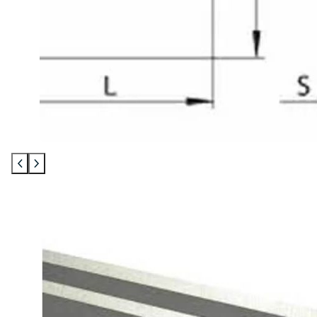
Mohawk javítás
Egyenes élű ujjmarók
Gömbölyítőmarók
Profilozó marók
Szintbemarók
Bandázs
Gyalugépkések