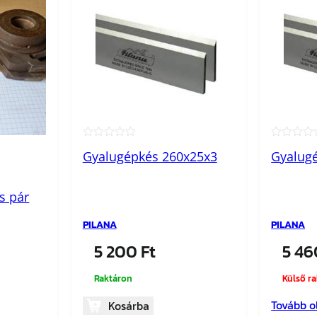
★★★★★
★★★★
Gyalugépkés 260x25x3
Gyalug
s pár
PILANA
PILANA
5 200
Ft
5 4
Raktáron
Külső r
Tovább o
Kosárba