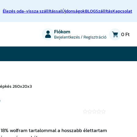
Élezés oda-vissza szállítással
Újdonságok
BLOG
Szállítás
Kapcsolat
on
Fiókom
0 Ft
Bejelentkezés / Regisztráció
gépkés 260x20x3
3
★
★
★
, 18% wolfram tartalommal a hosszabb élettartam
★
★