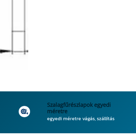
Szalagfűrészlapok egyedi
méretre
egyedi méretre vágás, szállítás