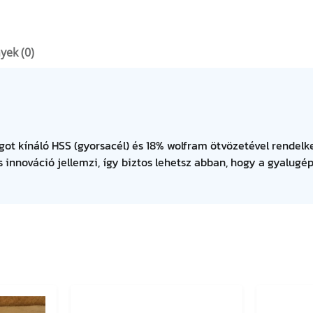
yek (0)
got kínáló HSS (gyorsacél) és 18% wolfram ötvözetével rendelk
 innováció jellemzi, így biztos lehetsz abban, hogy a gyalug