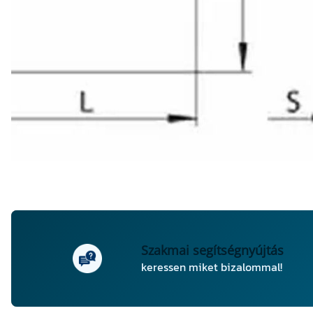
Szakmai segítségnyújtás
keressen miket bizalommal!