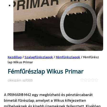
Kezdőlap
/
Szalagfűrészlapok
/
Fémfűrészlapok
/ Fémfűrész
lap Wikus Primar
Fémfűrészlap Wikus Primar
cikkszám:
szf005
★
★
★
A PRIMAR® M42 egy megbízható és pénztárcabarát
★
★
bimetál fűrészlap, amelyet a Wikus kifejezetten
műhelyeknek és kisebb üzemeknek fejlesztett. Kiválóan