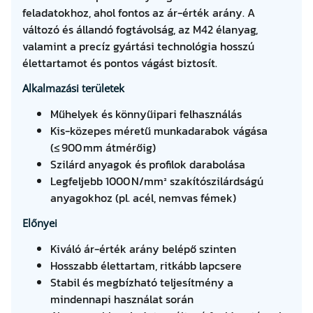
feladatokhoz, ahol fontos az ár-érték arány. A
változó és állandó fogtávolság, az M42 élanyag,
valamint a precíz gyártási technológia hosszú
élettartamot és pontos vágást biztosít.
Alkalmazási területek
Műhelyek és könnyűipari felhasználás
Kis-közepes méretű munkadarabok vágása
(≤ 900 mm átmérőig)
Szilárd anyagok és profilok darabolása
Legfeljebb 1000 N/mm² szakítószilárdságú
anyagokhoz (pl. acél, nemvas fémek)
Előnyei
Kiváló ár-érték arány belépő szinten
Hosszabb élettartam, ritkább lapcsere
Stabil és megbízható teljesítmény a
mindennapi használat során