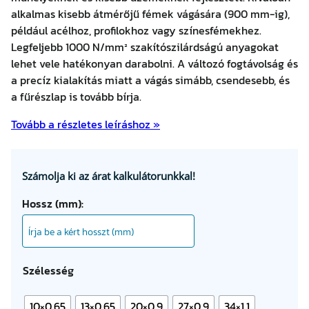
alkalmas kisebb átmérőjű fémek vágására (900 mm-ig),
például acélhoz, profilokhoz vagy színesfémekhez.
Legfeljebb 1000 N/mm² szakítószilárdságú anyagokat
lehet vele hatékonyan darabolni. A változó fogtávolság és
a precíz kialakítás miatt a vágás simább, csendesebb, és
a fűrészlap is tovább bírja.
Tovább a részletes leíráshoz »
Számolja ki az árat kalkulátorunkkal!
Hossz (mm):
Szélesség
10×0.65
13×0.65
20×0.9
27×0.9
34×1.1