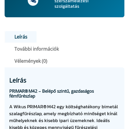
szerszámélezési
n
szolgáltatás
n
y
i
s
Leírás
é
g
További információk
Vélemények (0)
Leírás
PRIMAR® M42 – Belépő szintű, gazdaságos
fémfűrészlap
A Wikus PRIMAR® M42 egy költséghatékony bimetál
szalagfűrészlap, amely megbízható minőséget kínál
műhelyeknek és kisebb ipari üzemeknek. Ideális
kisebb és közepes mennyiségű fűrészelési