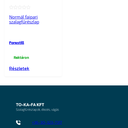
★★★★★
Normál faipari
szalagfűrészlap
Forestill
Raktáron
Részletek
+36-30-323-7317