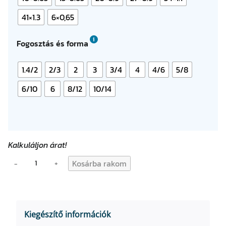
41×1.3
6×0,65
Fogosztás és forma
1.4/2
2/3
2
3
3/4
4
4/6
5/8
6/10
6
8/12
10/14
Kalkuláljon árat!
F
Kosárba rakom
−
+
é
m
f
ű
Kiegészítő információk
r