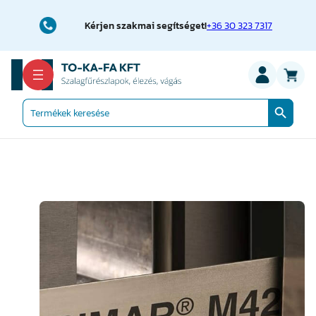
Ugrás
a
Kérjen szakmai segítséget!
+36 30 323 7317
tartalomhoz
Search Button
Search
for: