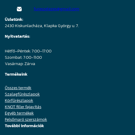
fureszelezes@gmail.com
Üzletünk:
2430 Kiskunlacháza, Klapka György u. 7.
Nyitvatartás:
Hétfő–Péntek: 7:00–17:00
Szombat: 7:00-11:00
Vasárnap: Zárva
Termékeink
Összes termék
Szalagfűrészlapok
Körfűrészlapok
KNOT filler fajavítás
Egyéb termékek
Felsőmaró szerszámok
További információk