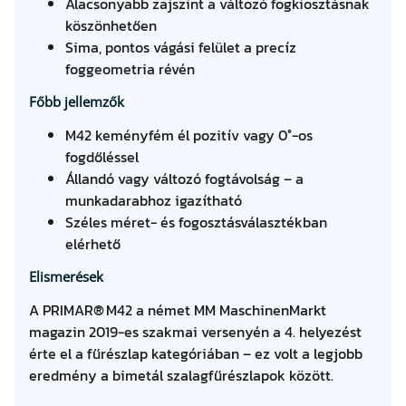
Alacsonyabb zajszint a változó fogkiosztásnak
köszönhetően
Sima, pontos vágási felület a precíz
foggeometria révén
Főbb jellemzők
M42 keményfém él pozitív vagy 0°-os
fogdőléssel
Állandó vagy változó fogtávolság – a
munkadarabhoz igazítható
Széles méret- és fogosztásválasztékban
elérhető
Elismerések
A PRIMAR® M42 a német MM MaschinenMarkt
magazin 2019-es szakmai versenyén a 4. helyezést
érte el a fűrészlap kategóriában – ez volt a legjobb
eredmény a bimetál szalagfűrészlapok között.