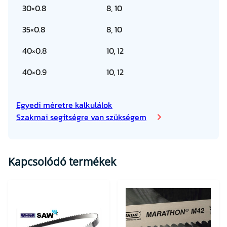
30×0.8
8, 10
35×0.8
8, 10
40×0.8
10, 12
40×0.9
10, 12
Egyedi méretre kalkulálok
Szakmai segítségre van szükségem
Kapcsolódó termékek