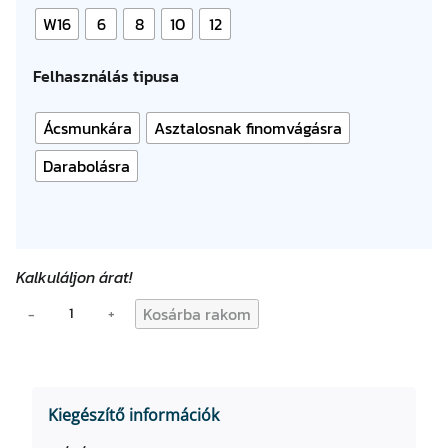
W16
6
8
10
12
Felhasználás tipusa
Ácsmunkára
Asztalosnak finomvágásra
Darabolásra
Kalkuláljon árat!
N
Kosárba rakom
−
+
o
r
m
á
Kiegészítő információk
l
f