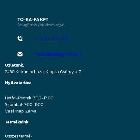
+36-30-323-7317
fureszelezes@gmail.com
Üzletünk:
2430 Kiskunlacháza, Klapka György u. 7.
Nyitvatartás:
Hétfő–Péntek: 7:00–17:00
Szombat: 7:00-11:00
Vasárnap: Zárva
Termékeink
Összes termék