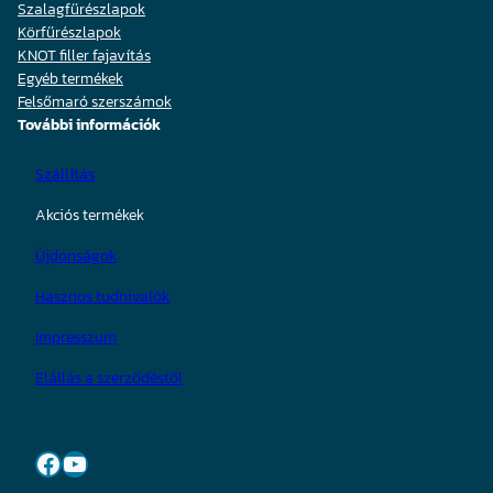
Szalagfűrészlapok
Körfűrészlapok
KNOT filler fajavítás
Egyéb termékek
Felsőmaró szerszámok
További információk
Szállítás
Akciós termékek
Újdonságok
Hasznos tudnivalók
Impresszum
Elállás a szerződéstől
Facebook
YouTube