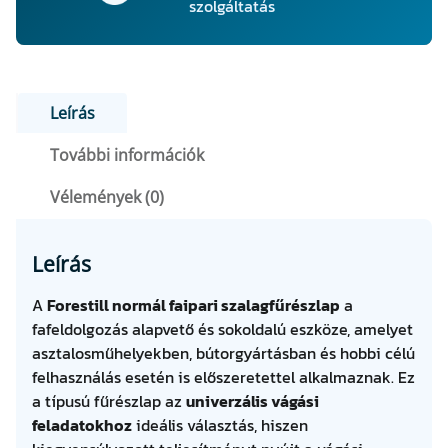
l
szolgáltatás
a
p
m
e
Leírás
n
n
További információk
y
i
Vélemények (0)
s
é
Leírás
g
A
Forestill normál faipari szalagfűrészlap
a
fafeldolgozás alapvető és sokoldalú eszköze, amelyet
asztalosműhelyekben, bútorgyártásban és hobbi célú
felhasználás esetén is előszeretettel alkalmaznak. Ez
a típusú fűrészlap az
univerzális vágási
feladatokhoz
ideális választás, hiszen