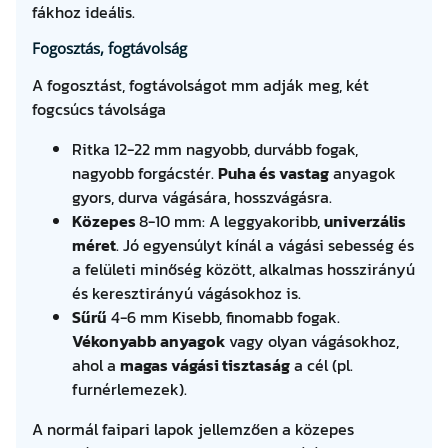
fákhoz ideális.
Fogosztás, fogtávolság
A fogosztást, fogtávolságot mm adják meg, két
fogcsúcs távolsága
Ritka 12-22 mm nagyobb, durvább fogak,
nagyobb forgácstér.
Puha és vastag
anyagok
gyors, durva vágására, hosszvágásra.
Közepes
8-10 mm: A leggyakoribb,
univerzális
méret
. Jó egyensúlyt kínál a vágási sebesség és
a felületi minőség között, alkalmas hosszirányú
és keresztirányú vágásokhoz is.
Sűrű
4-6 mm Kisebb, finomabb fogak.
Vékonyabb anyagok
vagy olyan vágásokhoz,
ahol a
magas vágási tisztaság
a cél (pl.
furnérlemezek).
A normál faipari lapok jellemzően a közepes