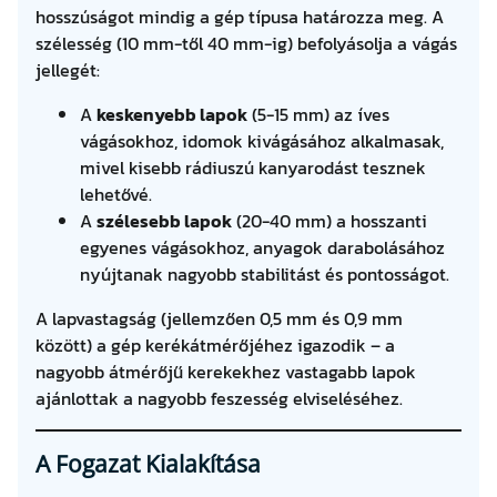
hosszúságot mindig a gép típusa határozza meg. A
szélesség (10 mm-től 40 mm-ig) befolyásolja a vágás
jellegét:
A
keskenyebb lapok
(5-15 mm) az íves
vágásokhoz, idomok kivágásához alkalmasak,
mivel kisebb rádiuszú kanyarodást tesznek
lehetővé.
A
szélesebb lapok
(20-40 mm) a hosszanti
egyenes vágásokhoz, anyagok darabolásához
nyújtanak nagyobb stabilitást és pontosságot.
A lapvastagság (jellemzően 0,5 mm és 0,9 mm
között) a gép kerékátmérőjéhez igazodik – a
nagyobb átmérőjű kerekekhez vastagabb lapok
ajánlottak a nagyobb feszesség elviseléséhez.
A Fogazat Kialakítása