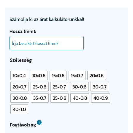
Számolja ki az árat kalkulátorunkkal!
Hossz (mm):
Szélesség
10×0.4
10×0.6
15×0.6
15×0.7
20×0.6
20×0.7
25×0.6
25×0.7
30×0.6
30×0.7
30×0.8
35×0.7
35×0.8
40×0.8
40×0.9
40×1.0
Fogtávolság