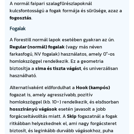
A normál faipari szalagfűrészlapoknál
kulcsfontosságú a fogak formája és sűrűsége, azaz a
fogosztás
.
Fogalak
A Forestill normál lapok esetében gyakran az ún.
Regular (normál) fogalak
(vagy más néven
farkasfogú, NV fogalak) használatos, amely 0°-os
homlokszöggel rendelkezik. Ez a geometria
biztosítja a
sima és tiszta vágást
, és univerzálisan
használható.
Alternatívaként előfordulhat a
Hook (kampós)
fogazat is, amely agresszívabb, pozitív
homlokszöggel (kb. 10∘) rendelkezik, és elsősorban
hosszirányú vágások
esetén javasolt a jobb
forgácseltávolítás miatt. A
Skip
fogazatnál a fogak
ritkábban helyezkednek el, ami nagy forgácsteret
biztosít, és leginkább durvább vágásokhoz, puha