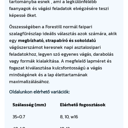
tartományba esnek , ami a legkülönfélébb
faanyagok és vágási feladatok elvégzésére teszi
képessé őket.
Összességében a Forestill normál faipari
szalagfűrészlap ideális választás azok számára, akik
egy
megbízható, strapabíró és sokoldalú
vágószerszámot keresnek napi asztalosipari
feladatokhoz, legyen szó egyenes vágás, darabolás
vagy formák kialakítása. A megfelelő lapméret és
fogazat kiválasztása kulcsfontosságú a vágás
minőségének és a lap élettartamának
maximalizálásához.
Oldalunkon elérhető variációk:
Szélesség (mm)
Elérhető fogosztások
35×0.7
8, 10, w16