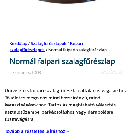
Kezdőlap
/
Szalagfűrészlapok
/
Faipari
szalagfűrészlapok
/ Normál faipari szalagfűrészlap
Normál faipari szalagfűrészlap
cikkszám:
szf003
★
★
★
Univerzális faipari szalagfűrészlap általános vágásokhoz.
★
★
Tökéletes megoldás mind hosszirányú, mind
keresztvágásokhoz. Tartós és megbízható választás
asztalosüzembe, barkácsoláshoz vagy darabolásra,
tüzifavágásra.
Tovább a részletes leíráshoz »