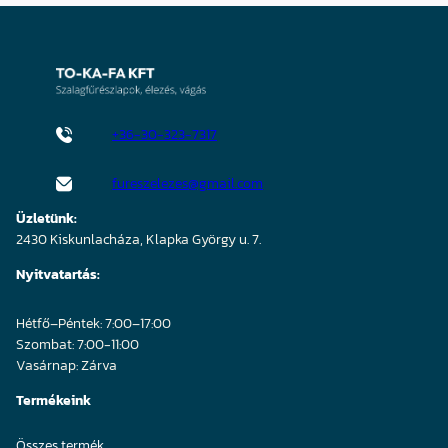
+36-30-323-7317
fureszelezes@gmail.com
Üzletünk:
2430 Kiskunlacháza, Klapka György u. 7.
Nyitvatartás:
Hétfő–Péntek: 7:00–17:00
Szombat: 7:00-11:00
Vasárnap: Zárva
Termékeink
Összes termék