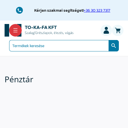
Ugrás
a
Kérjen szakmai segítséget!
+36 30 323 7317
tartalomhoz
Search Button
Search
for:
Pénztár