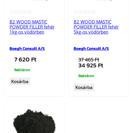
★★★★★
★★★★★
B2 WOOD MASTIC
B2 WOOD MASTIC
POWDER FILLER fehér
POWDER FILLER fehér
1kg-os vödörben
5kg-os vödörben
Boegh Consult A/S
Boegh Consult A/S
7 620
Ft
37 465
Ft
Original
Current
34 925
Ft
price
price
Raktáron
was:
is:
Raktáron
Kosárba
37
34
Kosárba
465 Ft.
925 Ft.