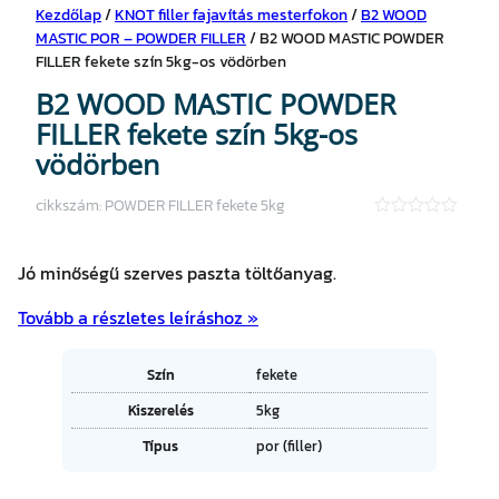
Kezdőlap
/
KNOT filler fajavítás mesterfokon
/
B2 WOOD
MASTIC POR – POWDER FILLER
/ B2 WOOD MASTIC POWDER
FILLER fekete szín 5kg-os vödörben
B2 WOOD MASTIC POWDER
FILLER fekete szín 5kg-os
vödörben
cikkszám:
POWDER FILLER fekete 5kg
★
★
★
Jó minőségű szerves paszta töltőanyag.
★
★
Tovább a részletes leíráshoz »
A
Szín
fekete
tt
Kiszerelés
5kg
ri
É
b
Típus
por (filler)
r
ú
t
t
é