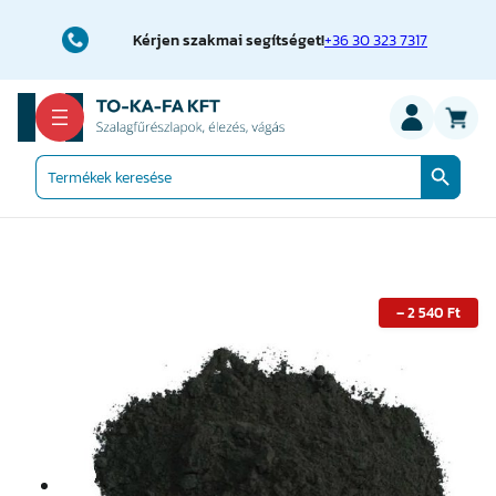
Ugrás
a
Kérjen szakmai segítséget!
+36 30 323 7317
tartalomhoz
Search Button
Search
for:
–
2 540
Ft