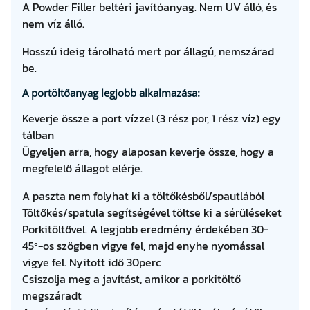
A Powder Filler beltéri javítóanyag. Nem UV álló, és
g
nem víz álló.
Hosszú ideig tárolható mert por állagú, nemszárad
be.
A portöltőanyag legjobb alkalmazása:
Keverje össze a port vízzel (3 rész por, 1 rész víz) egy
tálban
Ügyeljen arra, hogy alaposan keverje össze, hogy a
megfelelő állagot elérje.
A paszta nem folyhat ki a töltőkésből/spautlából
Töltőkés/spatula segítségével töltse ki a sérüléseket
Porkitöltővel.
A legjobb eredmény érdekében 30-
45º-os szögben vigye fel, majd enyhe nyomással
vigye fel. Nyitott idő 30perc
Csiszolja meg a javítást, amikor a porkitöltő
megszáradt