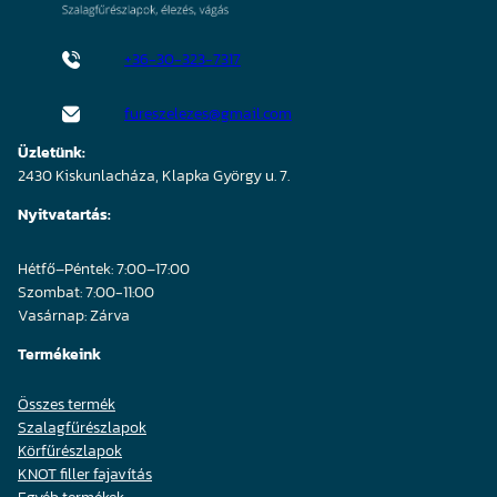
+36-30-323-7317
fureszelezes@gmail.com
Üzletünk:
2430 Kiskunlacháza, Klapka György u. 7.
Nyitvatartás:
Hétfő–Péntek: 7:00–17:00
Szombat: 7:00-11:00
Vasárnap: Zárva
Termékeink
Összes termék
Szalagfűrészlapok
Körfűrészlapok
KNOT filler fajavítás