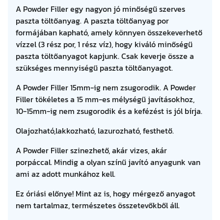
-
A Powder Filler egy nagyon jó minőségű szerves
t
o
paszta töltőanyag. A paszta töltőanyag por
s
formájában kapható, amely könnyen összekeverhető
.
v
vízzel (3 rész por, 1 rész víz), hogy kiváló minőségű
ö
paszta töltőanyagot kapjunk. Csak keverje össze a
d
szükséges mennyiségű paszta töltőanyagot.
ö
A Powder Filler 15mm-ig nem zsugorodik. A Powder
r
Filler tökéletes a 15 mm-es mélységű javításokhoz,
b
10-15mm-ig nem zsugorodik és a kefézést is jól bírja.
e
n
Olajozható,lakkozható, lazurozható, festhető.
m
e
A Powder Filler szinezhető, akár vizes, akár
n
porpáccal. Mindig a olyan színű javító anyagunk van
n
ami az adott munkához kell.
y
Ez óriási előnye! Mint az is, hogy mérgező anyagot
i
nem tartalmaz, természetes összetevőkből áll.
s
é