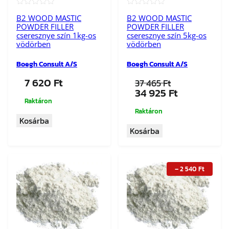
★★★★★
★★★★★
B2 WOOD MASTIC
B2 WOOD MASTIC
POWDER FILLER
POWDER FILLER
cseresznye szín 1kg-os
cseresznye szín 5kg-os
vödörben
vödörben
Boegh Consult A/S
Boegh Consult A/S
7 620
Ft
37 465
Ft
Original
Current
34 925
Ft
price
price
Raktáron
was:
is:
Raktáron
Kosárba
37
34
Kosárba
465 Ft.
925 Ft.
–
2 540
Ft