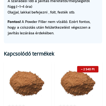
A száradási idő a javítás méretétől/mélységétől
függ.(~1-4 óra)
Olajjal, lakkal befejezni , folt, festék stb.
Fontos!
A Powder Filler nem vízálló.
Ezért fontos,
hogy a csiszolás után felületkezelést végezzen a
javítás lezárása érdekében.
Kapcsolódó termékek
–
2 540
Ft