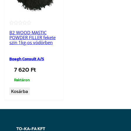
★★★★★
B2 WOOD MASTIC
POWDER FILLER fekete
szin 1kg-os vödörben
Boegh Consult A/S
7 620
Ft
Raktáron
Kosárba