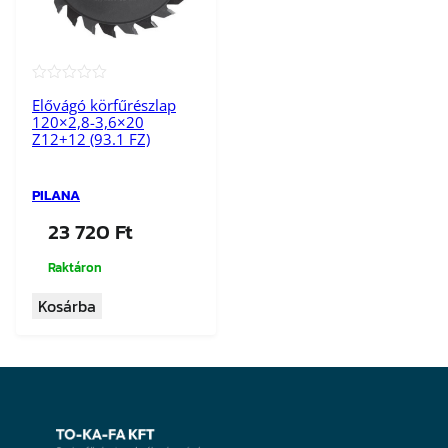
★★★★★
Elővágó körfűrészlap
120×2,8-3,6×20
Z12+12 (93.1 FZ)
PILANA
23 720
Ft
Raktáron
Kosárba