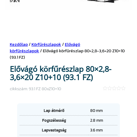
Kezdőlap
/
Körfűrészlapok
/
Elővágó
körfűrészlapok
/ Elővágó körfűrészlap 80×2,8-3,6×20 Z10+10
(93.1 FZ)
Elővágó körfűrészlap 80×2,8-
3,6×20 Z10+10 (93.1 FZ)
cikkszám:
93.1 FZ 80xZ10+10
★
★
★
★
A
Lap átmérő
80 mm
★
tt
Fogszélesség
2.8 mm
ri
É
b
Lapvastagság
3.6 mm
r
ú
t