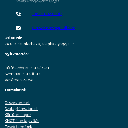
+36-30-323-7317
fureszelezes@gmail.com
Üzletünk:
2430 Kiskunlacháza, Klapka György u. 7.
Nyitvatartás:
Hétfő–Péntek: 7:00–17:00
Szombat: 7:00-11:00
Vasárnap: Zárva
Termékeink
Összes termék
Szalagfűrészlapok
Körfűrészlapok
KNOT filler fajavítás
Egyéb termékek