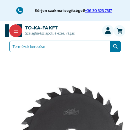
Ugrás
a
Kérjen szakmai segítséget!
+36 30 323 7317
tartalomhoz
Search Button
Search
for: