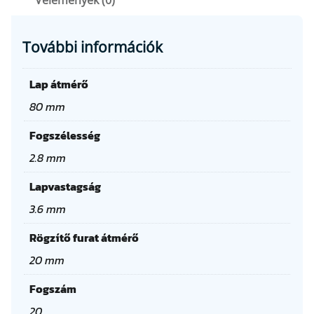
Vélemények (0)
Z
1
0
További információk
+
1
Lap átmérő
0
(
80 mm
9
Fogszélesség
3
.
2.8 mm
1
Lapvastagság
F
Z
3.6 mm
)
Rögzítő furat átmérő
m
e
20 mm
n
Fogszám
n
y
20