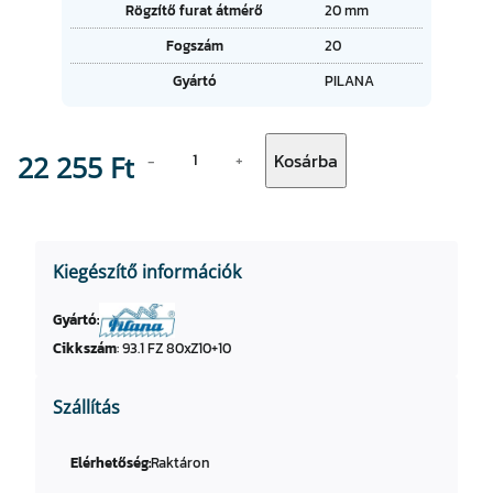
t
Rögzítő furat átmérő
20 mm
é
u
k
Fogszám
20
m
o
Gyártó
PILANA
k
E
Kosárba
22 255
Ft
−
+
l
ő
v
á
Kiegészítő információk
g
ó
Gyártó:
k
Cikkszám
:
93.1 FZ 80xZ10+10
ö
r
Szállítás
f
ű
r
Elérhetőség:
Raktáron
é