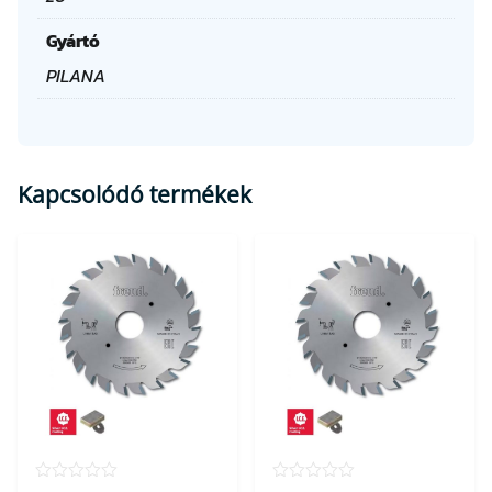
i
s
Gyártó
é
PILANA
g
Kapcsolódó termékek