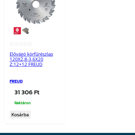
★★★★★
Elővágó körfűrészlap
120X2,8-3,6X20
Z:12+12 FREUD
FREUD
31 306
Ft
Raktáron
Kosárba