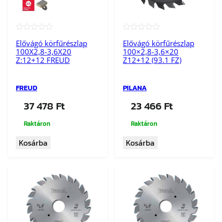
6
4
m
e
★★★★★
★★★★★
Elővágó körfűrészlap
Elővágó körfűrészlap
n
100X2,8-3,6X20
100×2,8-3,6×20
n
Z:12+12 FREUD
Z12+12 (93.1 FZ)
y
i
FREUD
PILANA
s
37 478
Ft
23 466
Ft
é
g
Raktáron
Raktáron
Kosárba
Kosárba