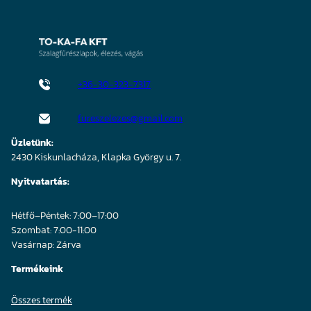
+36-30-323-7317
fureszelezes@gmail.com
Üzletünk:
2430 Kiskunlacháza, Klapka György u. 7.
Nyitvatartás:
Hétfő–Péntek: 7:00–17:00
Szombat: 7:00-11:00
Vasárnap: Zárva
Termékeink
Összes termék