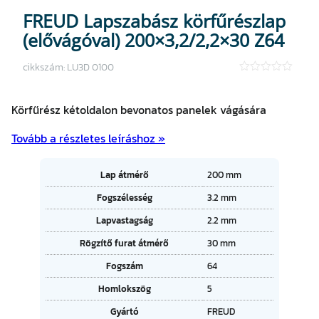
FREUD Lapszabász körfűrészlap
(elővágóval) 200×3,2/2,2×30 Z64
cikkszám:
LU3D 0100
★
★
★
Körfűrész kétoldalon bevonatos panelek vágására
★
★
Tovább a részletes leíráshoz »
A
Lap átmérő
200 mm
tt
Fogszélesség
3.2 mm
ri
É
b
Lapvastagság
2.2 mm
r
ú
t
t
Rögzítő furat átmérő
30 mm
é
u
k
Fogszám
64
m
o
Homlokszög
5
k
Gyártó
FREUD