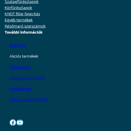
Szalagfűrészlapok
Körfűrészlapok
KNOT filler fajavítás
Egyéb termékek
Felsőmaró szerszámok
További információk
Szállítás
Akciós termékek
Újdonságok
Hasznos tudnivalók
Impresszum
Elállás a szerződéstől
Facebook
YouTube