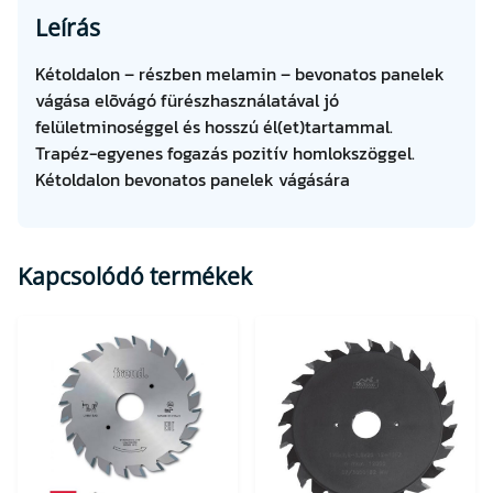
a
Leírás
l
)
Kétoldalon – részben melamin – bevonatos panelek
2
vágása elõvágó fürészhasználatával jó
0
felületminoséggel és hosszú él(et)tartammal.
0
Trapéz-egyenes fogazás pozitív homlokszöggel.
×
Kétoldalon bevonatos panelek vágására
3
,
2
Kapcsolódó termékek
/
2
,
2
×
3
0
Z