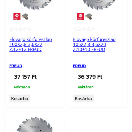
★★★★★
★★★★★
Elővágó körfűrészlap
Elővágó körfűrészlap
100X2,8-3,6X22
105X2,8-3,6X20
Z:12+12 FREUD
Z:10+10 FREUD
FREUD
FREUD
37 157
Ft
36 379
Ft
Raktáron
Raktáron
Kosárba
Kosárba