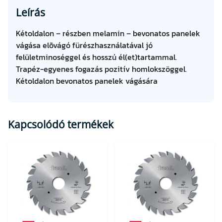
a
Leírás
l
)
Kétoldalon – részben melamin – bevonatos panelek
3
vágása elõvágó fürészhasználatával jó
0
felületminoséggel és hosszú él(et)tartammal.
0
Trapéz-egyenes fogazás pozitív homlokszöggel.
×
Kétoldalon bevonatos panelek vágására
3
,
2
Kapcsolódó termékek
/
2
,
2
×
3
0
Z