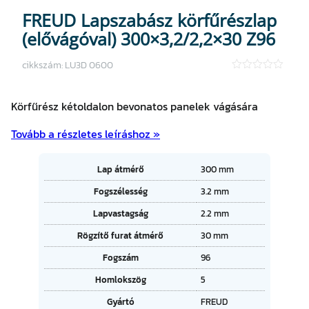
FREUD Lapszabász körfűrészlap
(elővágóval) 300×3,2/2,2×30 Z96
cikkszám:
LU3D 0600
★
★
★
Körfűrész kétoldalon bevonatos panelek vágására
★
★
Tovább a részletes leíráshoz »
A
Lap átmérő
300 mm
tt
Fogszélesség
3.2 mm
ri
É
b
Lapvastagság
2.2 mm
r
ú
t
t
Rögzítő furat átmérő
30 mm
é
u
k
Fogszám
96
m
o
Homlokszög
5
k
Gyártó
FREUD