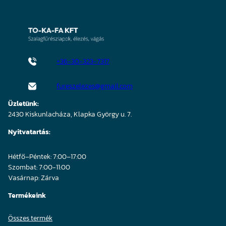
+36-30-323-7317
fureszelezes@gmail.com
Üzletünk:
2430 Kiskunlacháza, Klapka György u. 7.
Nyitvatartás:
Hétfő–Péntek: 7:00–17:00
Szombat: 7:00-11:00
Vasárnap: Zárva
Termékeink
Összes termék