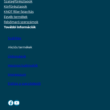
Szalagfűrészlapok
Körfűrészlapok
KNOT filler fajavítás
Egyéb termékek
Felsőmaró szerszámok
További információk
Szállítás
Akciós termékek
Újdonságok
Hasznos tudnivalók
Impresszum
Elállás a szerződéstől
Facebook
YouTube