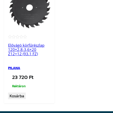
★★★★★
Elővágó körfűrészlap
120×2,8-3,6×20
Z12+12 (93.1 FZ)
PILANA
23 720
Ft
Raktáron
Kosárba