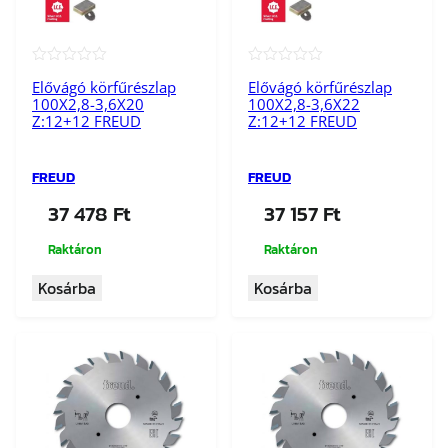
9
6
m
e
★★★★★
★★★★★
Elővágó körfűrészlap
Elővágó körfűrészlap
n
100X2,8-3,6X20
100X2,8-3,6X22
n
Z:12+12 FREUD
Z:12+12 FREUD
y
i
FREUD
FREUD
s
37 478
Ft
37 157
Ft
é
g
Raktáron
Raktáron
Kosárba
Kosárba