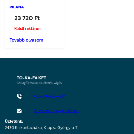
PILANA
23 720
Ft
Külső raktáron
Tovább olvasom
+36-30-323-7317
fureszelezes@gmail.com
Üzletünk:
2430 Kiskunlacháza, Klapka György u. 7.