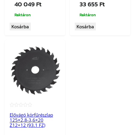
40 049
Ft
33 655
Ft
Raktáron
Raktáron
Kosárba
Kosárba
★★★★★
Elővágó körfűrészlap
125×2,8-3,6×20
Z12+12 (93.1 FZ)