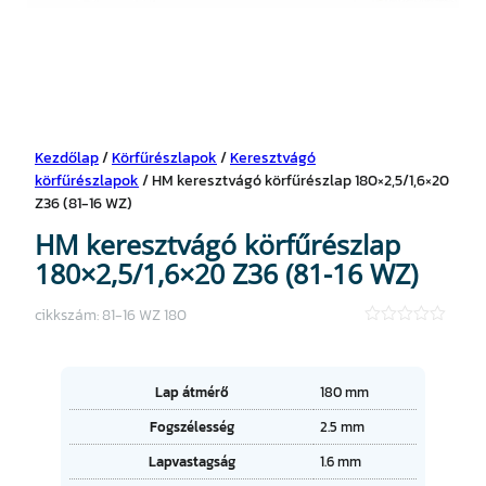
Kezdőlap
/
Körfűrészlapok
/
Keresztvágó
körfűrészlapok
/ HM keresztvágó körfűrészlap 180×2,5/1,6×20
Z36 (81-16 WZ)
HM keresztvágó körfűrészlap
180×2,5/1,6×20 Z36 (81-16 WZ)
cikkszám:
81-16 WZ 180
★
★
★
★
A
Lap átmérő
180 mm
★
tt
Fogszélesség
2.5 mm
ri
É
b
Lapvastagság
1.6 mm
r
ú
t