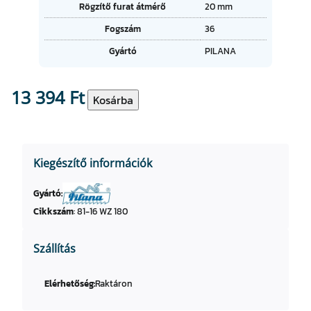
t
Rögzítő furat átmérő
20 mm
é
u
k
Fogszám
36
m
o
Gyártó
PILANA
k
13 394
Ft
H
Kosárba
M
k
e
Kiegészítő információk
r
e
Gyártó:
s
Cikkszám
:
81-16 WZ 180
z
t
v
Szállítás
á
g
Elérhetőség:
Raktáron
ó