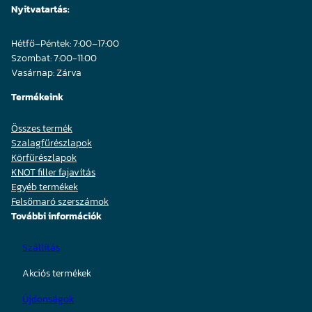
Nyitvatartás:
Hétfő–Péntek: 7:00–17:00
Szombat: 7:00-11:00
Vasárnap: Zárva
Termékeink
Összes termék
Szalagfűrészlapok
Körfűrészlapok
KNOT filler fajavítás
Egyéb termékek
Felsőmaró szerszámok
További információk
Szállítás
Akciós termékek
Újdonságok