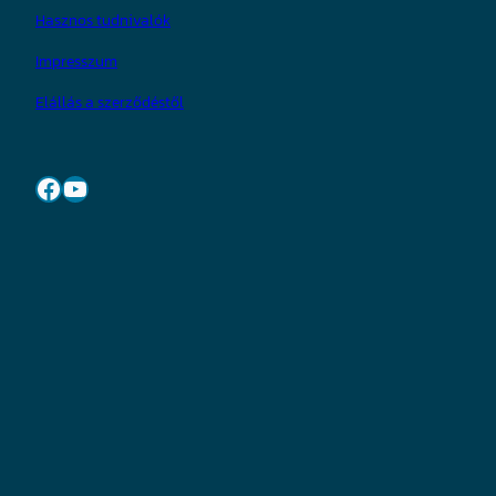
Hasznos tudnivalók
Impresszum
Elállás a szerződéstől
Facebook
YouTube