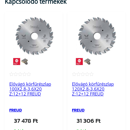
Kapcsolódó termékek
m
e
n
n
y
i
s
é
g
★★★★★
★★★★★
Elővágó körfűrészlap
Elővágó körfűrészlap
100X2,8-3,6X20
120X2,8-3,6X20
Z:12+12 FREUD
Z:12+12 FREUD
FREUD
FREUD
37 478
Ft
31 306
Ft