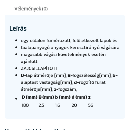
/
Vélemények (0)
1
,
6
Leírás
×
2
egy oldalon furnérozott, felületkezelt lapok és
0
faalapanyagú anyagok keresztirányú vágására
Z
magasabb vágási követelmények esetén
3
ajánlott
6
ZAJCSILLAPÍTOTT
(
D
-lap átmérője [mm],
B
-fogszélesség[mm],
b
-
8
alaptest vastagság[mm],
d
-rögzítő furat
1
átmérője[mm],
z
-fogszám,
-
D (mm)
B (mm)
b (mm)
d (mm)
z
1
180
2,5
1,6
20
56
6
W
Z
)