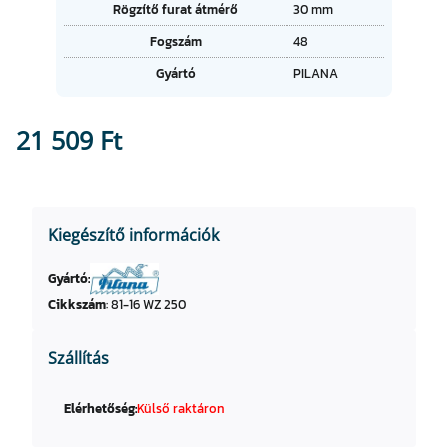
t
Rögzítő furat átmérő
30 mm
é
u
k
Fogszám
48
m
o
Gyártó
PILANA
k
21 509
Ft
Kiegészítő információk
Gyártó:
Cikkszám
:
81-16 WZ 250
Szállítás
Elérhetőség:
Külső raktáron