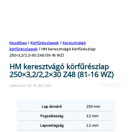
Kezdőlap
/
Körfűrészlapok
/
Keresztvágó
körfűrészlapok
/ HM keresztvágó körfűrészlap
250×3,2/2,2×30 Z48 (81-16 WZ)
HM keresztvágó körfűrészlap
250×3,2/2,2×30 Z48 (81-16 WZ)
cikkszám:
81-16 WZ 250
★
★
★
★
A
Lap átmérő
250 mm
★
tt
Fogszélesség
3.2 mm
ri
É
b
Lapvastagság
2.2 mm
r
ú
t