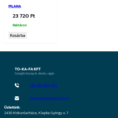
PILANA
23 720
Ft
Raktáron
Kosárba
+36-30-323-7317
fureszelezes@gmail.com
Üzletünk:
2430 Kiskunlacháza, Klapka György u. 7.