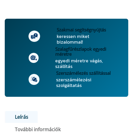
Szakmai segítségnyújtás
keressen miket
bizalommal!
Szalagfűrészlapok egyedi
méretre
egyedi méretre vágás,
szállítás
Szerszámélezés szállítással
szerszámélezési
szolgáltatás
Leírás
További információk