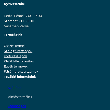
Nyitvatartás:
Hétfő–Péntek: 7:00–17:00
Szombat: 7:00-11:00
Vasárnap: Zárva
Termékeink
Összes termék
Szalagfűrészlapok
Körfűrészlapok
KNOT filler fajavítás
Egyéb termékek
Felsőmaró szerszámok
További információk
Szállítás
Akciós termékek
Újdonságok