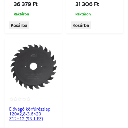
36 379
Ft
31 306
Ft
Raktáron
Raktáron
Kosárba
Kosárba
★★★★★
Elővágó körfűrészlap
120×2,8-3,6×20
Z12+12 (93.1 FZ)