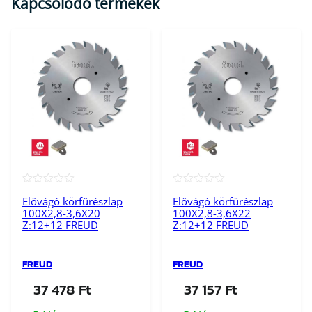
Kapcsolódó termékek
★★★★★
★★★★★
Elővágó körfűrészlap
Elővágó körfűrészlap
100X2,8-3,6X20
100X2,8-3,6X22
Z:12+12 FREUD
Z:12+12 FREUD
FREUD
FREUD
37 478
Ft
37 157
Ft