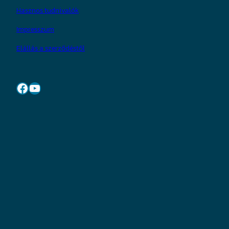
Hasznos tudnivalók
Impresszum
Elállás a szerződéstől
Facebook
YouTube