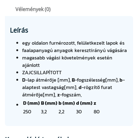
Vélemények (0)
Leírás
egy oldalon furnérozott, felületkezelt lapok és
faalapanyagú anyagok keresztirányú vágására
magasabb vágási követelmények esetén
ajánlott
ZAJCSILLAPÍTOTT
D
-lap átmérője [mm],
B
-fogszélesség[mm],
b
-
alaptest vastagság[mm],
d
-rögzítő furat
átmérője[mm],
z
-fogszám,
D (mm)
B (mm)
b (mm)
d (mm)
z
250
3,2
2,2
30
80