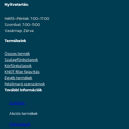
Nyitvatartás:
Hétfő–Péntek: 7:00–17:00
Szombat: 7:00-11:00
Vasárnap: Zárva
Termékeink
Összes termék
Szalagfűrészlapok
Körfűrészlapok
KNOT filler fajavítás
Egyéb termékek
Felsőmaró szerszámok
További információk
Szállítás
Akciós termékek
Újdonságok