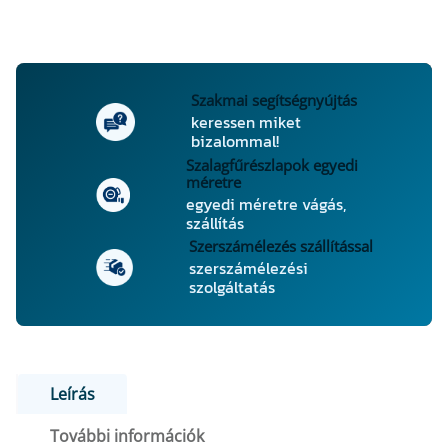
k
ö
r
f
ű
Szakmai segítségnyújtás
keressen miket
r
bizalommal!
é
Szalagfűrészlapok egyedi
s
méretre
z
egyedi méretre vágás,
l
szállítás
a
Szerszámélezés szállítással
p
szerszámélezési
szolgáltatás
3
5
0
×
3
Leírás
,
6
További információk