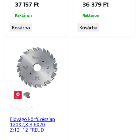
37 157
Ft
36 379
Ft
Raktáron
Raktáron
Kosárba
Kosárba
★★★★★
Elővágó körfűrészlap
120X2,8-3,6X20
Z:12+12 FREUD