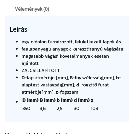
/
Vélemények (0)
2
,
5
Leírás
×
3
egy oldalon furnérozott, felületkezelt lapok és
0
faalapanyagú anyagok keresztirányú vágására
Z
magasabb vágási követelmények esetén
1
ajánlott
0
ZAJCSILLAPÍTOTT
8
D
-lap átmérője [mm],
B
-fogszélesség[mm],
b
-
(
alaptest vastagság[mm],
d
-rögzítő furat
8
átmérője[mm],
z
-fogszám,
1
D (mm)
B (mm)
b (mm)
d (mm)
z
-
350
3,6
2,5
30
108
1
1
W
Z