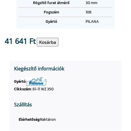
t
Rögzítő furat átmérő
30 mm
é
u
k
Fogszám
108
m
o
Gyártó
PILANA
k
41 641
Ft
H
Kosárba
M
k
e
Kiegészítő információk
r
e
Gyártó:
s
Cikkszám
:
81-11 WZ 350
z
t
v
Szállítás
á
g
Elérhetőség:
Raktáron
ó