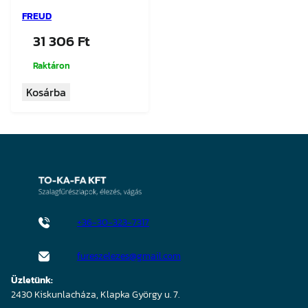
FREUD
31 306
Ft
Raktáron
Kosárba
+36-30-323-7317
fureszelezes@gmail.com
Üzletünk:
2430 Kiskunlacháza, Klapka György u. 7.