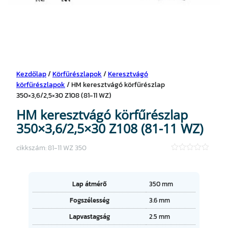
Kezdőlap
/
Körfűrészlapok
/
Keresztvágó
körfűrészlapok
/ HM keresztvágó körfűrészlap
350×3,6/2,5×30 Z108 (81-11 WZ)
HM keresztvágó körfűrészlap
350×3,6/2,5×30 Z108 (81-11 WZ)
cikkszám:
81-11 WZ 350
★
★
★
★
A
Lap átmérő
350 mm
★
tt
Fogszélesség
3.6 mm
ri
É
b
Lapvastagság
2.5 mm
r
ú
t