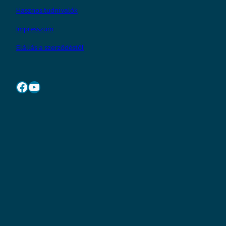
Hasznos tudnivalók
Impresszum
Elállás a szerződéstől
Facebook
YouTube