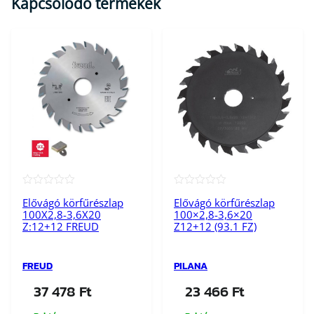
Kapcsolódó termékek
)
m
e
n
n
y
i
s
é
g
★★★★★
★★★★★
Elővágó körfűrészlap
Elővágó körfűrészlap
100X2,8-3,6X20
100×2,8-3,6×20
Z:12+12 FREUD
Z12+12 (93.1 FZ)
FREUD
PILANA
37 478
Ft
23 466
Ft