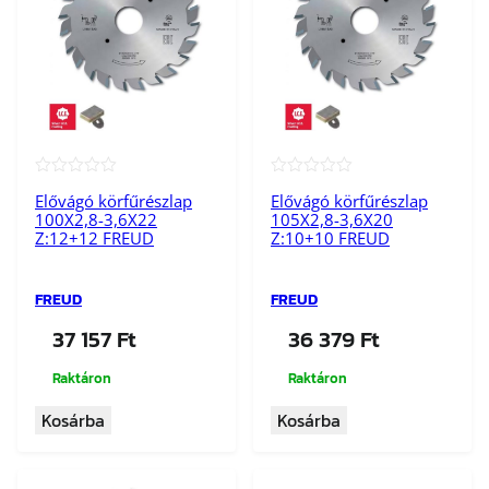
m
e
n
n
y
i
s
★★★★★
★★★★★
é
Elővágó körfűrészlap
Elővágó körfűrészlap
100X2,8-3,6X22
105X2,8-3,6X20
g
Z:12+12 FREUD
Z:10+10 FREUD
FREUD
FREUD
37 157
Ft
36 379
Ft
Raktáron
Raktáron
Kosárba
Kosárba