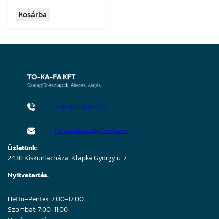
Kosárba
+36-30-323-7317
fureszelezes@gmail.com
Üzletünk:
2430 Kiskunlacháza, Klapka György u. 7.
Nyitvatartás:
Hétfő–Péntek: 7:00–17:00
Szombat: 7:00-11:00