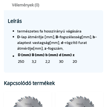
/
Vélemények (0)
2
,
2
Leírás
×
3
természetes fa hosszirányú vágására
0
D
-lap átmérője [mm],
B
-fogszélesség[mm],
b
-
Z
alaptest vastagság[mm],
d
-rögzítő furat
2
átmérője[mm],
z
-fogszám,
0
D (mm)
B (mm)
b (mm)
d (mm)
z
(
250
3,2
2,2
30
20
8
0
-
4
Kapcsolódó termékek
0
F
Z
)