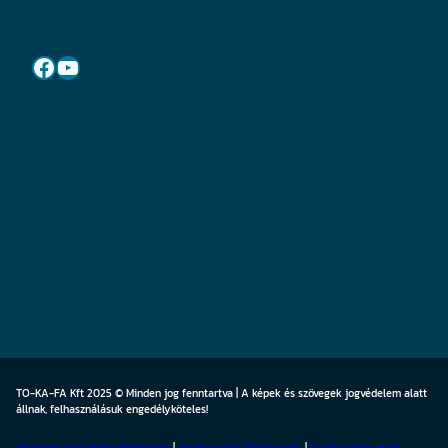
Facebook
YouTube
TO-KA-FA Kft 2025 © Minden jog fenntartva | A képek és szövegek jogvédelem alatt
állnak, felhasználásuk engedélyköteles!
Általános Szerződési Feltételek
|
Adatkezelési Tájékoztató
|
Cookie
tájékoztató