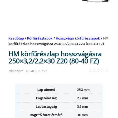
Kezdőlap
/
Körfűrészlapok
/
Hosszvágó körfűrészlapok
/ HM
körfűrészlap hosszvágásra 250×3,2/2,2×30 Z20 (80-40 FZ)
HM körfűrészlap hosszvágásra
250×3,2/2,2×30 Z20 (80-40 FZ)
cikkszám:
80-40 FZ 250
★
★
★
★
A
Lap átmérő
250 mm
★
tt
Fogszélesség
2.2 mm
ri
É
b
Lapvastagság
3.2 mm
r
ú
t
t
Rögzítő furat átmérő
30 mm
é