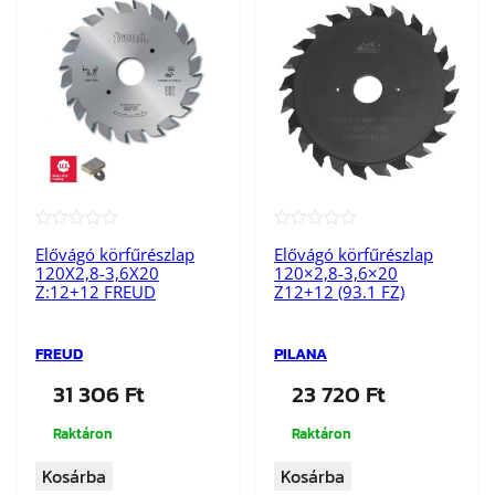
★★★★★
★★★★★
Elővágó körfűrészlap
Elővágó körfűrészlap
120X2,8-3,6X20
120×2,8-3,6×20
Z:12+12 FREUD
Z12+12 (93.1 FZ)
FREUD
PILANA
31 306
Ft
23 720
Ft
Raktáron
Raktáron
Kosárba
Kosárba