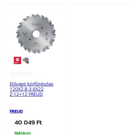
★★★★★
Elővágó körfűrészlap
120X2,8-3,6X22
Z:12+12 FREUD
FREUD
40 049
Ft
Raktáron