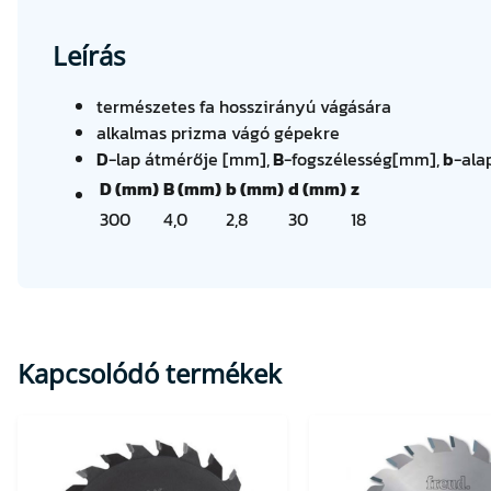
Leírás
természetes fa hosszirányú vágására
alkalmas prizma vágó gépekre
D
-lap átmérője [mm],
B
-fogszélesség[mm],
b
-ala
D (mm)
B (mm)
b (mm)
d (mm)
z
300
4,0
2,8
30
18
Kapcsolódó termékek