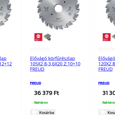
★★★★★
★★★★
lap
Elővágó körfűrészlap
Elővágó
:12+12
105X2,8-3,6X20 Z:10+10
120X2,8
FREUD
FREUD
FREUD
FREUD
36 379
Ft
31 
Raktáron
Raktáro
Kosárba
Kos