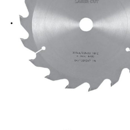
Hosszvágó körfűrészlapok
Keresztvágó körfűrészlapok
Körfűrészlapok vegyeshasználatra
Nútmaró körfűrészlapok
Gérvágó körfűrészlapok
Körfűrészlap kézi gépekre
Lapszabász körfűrészlapok
B2 WOOD MASTIC POR – POWDER FILLER
E800 Aqua+ Fajavító paszták
Felhordó szerszámok
Knot Filler fajavító készletek
Knot Filler fajavító rudak