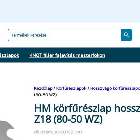
Search Butt
Search
for:
észlapok
KNOT filler fajavítás mesterfokon
Kezdőlap
/
Körfűrészlapok
/
Hosszvágó körfűrészlap
(80-50 WZ)
HM körfűrészlap hossz
Z18 (80-50 WZ)
cikkszám:
80-50 WZ 300