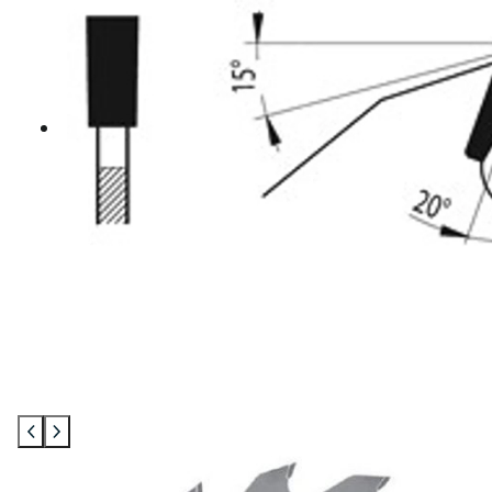
Mohawk javítás
Egyenes élű ujjmarók
Gömbölyítőmarók
Profilozó marók
Szintbemarók
Bandázs
Gyalugépkések