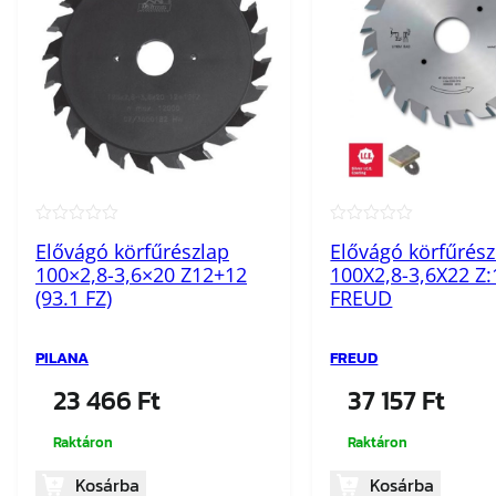
★★★★★
★★★★★
Elővágó körfűrészlap
Elővágó körfűrész
100×2,8-3,6×20 Z12+12
100X2,8-3,6X22 Z
(93.1 FZ)
FREUD
PILANA
FREUD
23 466
Ft
37 157
Ft
Raktáron
Raktáron
Kosárba
Kosárba