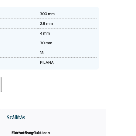
★
★
★
300 mm
★
2.8 mm
4 mm
30 mm
18
PILANA
Szállítás
Elérhetőség:
Raktáron