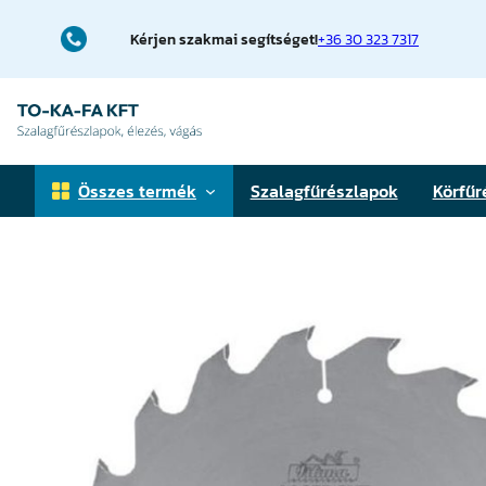
Ugrás
a
Kérjen szakmai segítséget!
+36 30 323 7317
tartalomhoz
Összes termék
Szalagfűrészlapok
Körfűr
Faipari szalagfűrészlapok
Fémfűrészlapok
Téglavágó fűrészlapok
Elővágó körfűrészlapok