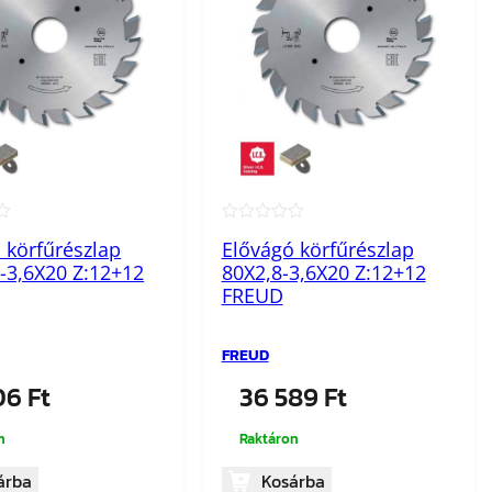
★
★★★★★
 körfűrészlap
Elővágó körfűrészlap
-3,6X20 Z:12+12
80X2,8-3,6X20 Z:12+12
FREUD
FREUD
306
Ft
36 589
Ft
n
Raktáron
árba
Kosárba