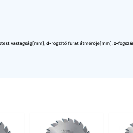
ptest vastagság[mm],
d
-rögzítő furat átmérője[mm],
z
-fogszá