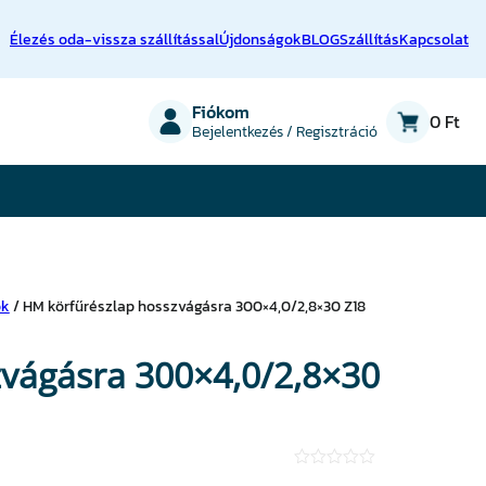
Élezés oda-vissza szállítással
Újdonságok
BLOG
Szállítás
Kapcsolat
on
Fiókom
0 Ft
Bejelentkezés / Regisztráció
ok
/ HM körfűrészlap hosszvágásra 300×4,0/2,8×30 Z18
vágásra 300×4,0/2,8×30
★