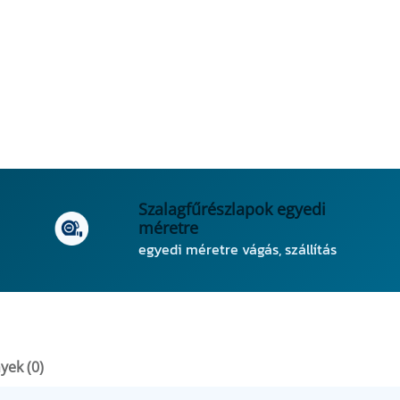
Szalagfűrészlapok egyedi
méretre
egyedi méretre vágás, szállítás
yek (0)