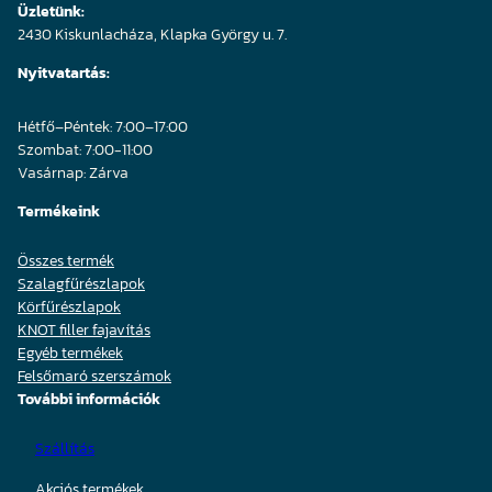
Üzletünk:
2430 Kiskunlacháza, Klapka György u. 7.
Nyitvatartás:
Hétfő–Péntek: 7:00–17:00
Szombat: 7:00-11:00
Vasárnap: Zárva
Termékeink
Összes termék
Szalagfűrészlapok
Körfűrészlapok
KNOT filler fajavítás
Egyéb termékek
Felsőmaró szerszámok
További információk
Szállítás
Akciós termékek