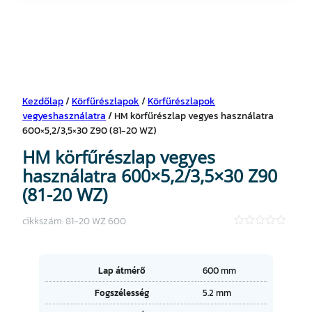
Kezdőlap
/
Körfűrészlapok
/
Körfűrészlapok
vegyeshasználatra
/ HM körfűrészlap vegyes használatra
600×5,2/3,5×30 Z90 (81-20 WZ)
HM körfűrészlap vegyes
használatra 600×5,2/3,5×30 Z90
(81-20 WZ)
cikkszám:
81-20 WZ 600
★
★
★
★
A
Lap átmérő
600 mm
★
tt
Fogszélesség
5.2 mm
ri
É
b