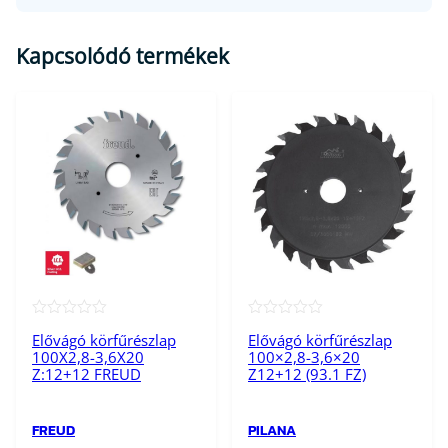
1
-
Kapcsolódó termékek
2
0
W
Z
)
m
e
n
n
y
i
★★★★★
★★★★★
s
Elővágó körfűrészlap
Elővágó körfűrészlap
100X2,8-3,6X20
100×2,8-3,6×20
é
Z:12+12 FREUD
Z12+12 (93.1 FZ)
g
FREUD
PILANA