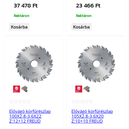
37 478
Ft
23 466
Ft
Raktáron
Raktáron
Kosárba
Kosárba
★★★★★
★★★★★
Elővágó körfűrészlap
Elővágó körfűrészlap
100X2,8-3,6X22
105X2,8-3,6X20
Z:12+12 FREUD
Z:10+10 FREUD