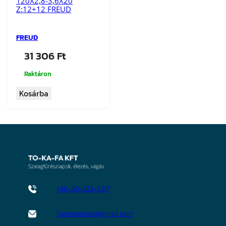
120X2,8-3,6X20
Z:12+12 FREUD
FREUD
31 306
Ft
Raktáron
Kosárba
+36-30-323-7317
fureszelezes@gmail.com