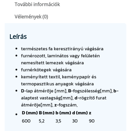
6
További információk
0
Vélemények (0)
0
×
5
Leírás
,
2
természetes fa keresztirányú vágására
/
furnérozott, laminátos vagy felületén
3
nemesített lemezek vágására
,
furnérkötegek vágására
5
keményített textil, keménypapír és
×
termopasztikus anyagok vágására
3
D
-lap átmérője [mm],
B
-fogszélesség[mm],
b
-
0
alaptest vastagság[mm],
d
-rögzítő furat
Z
átmérője[mm],
z
-fogszám,
9
D (mm)
B (mm)
b (mm)
d (mm)
z
0
600
5,2
3,5
30
90
(
8