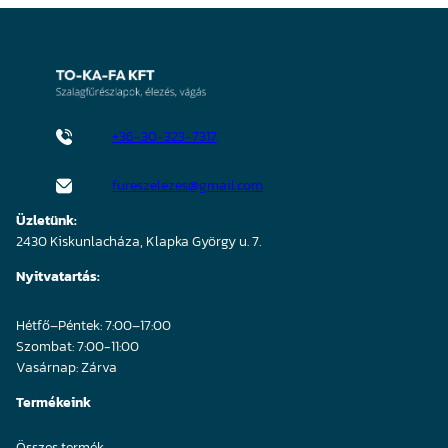
+36-30-323-7317
fureszelezes@gmail.com
Üzletünk:
2430 Kiskunlacháza, Klapka György u. 7.
Nyitvatartás:
Hétfő–Péntek: 7:00–17:00
Szombat: 7:00-11:00
Vasárnap: Zárva
Termékeink
Összes termék