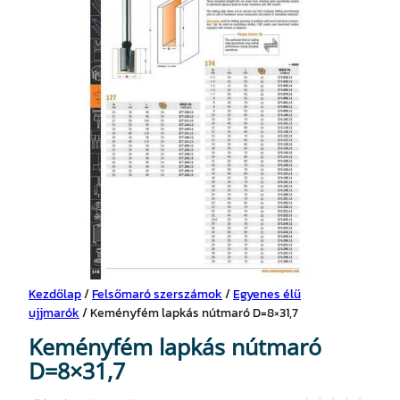
Kezdőlap
/
Felsőmaró szerszámok
/
Egyenes élű
ujjmarók
/ Keményfém lapkás nútmaró D=8×31,7
Keményfém lapkás nútmaró
D=8×31,7