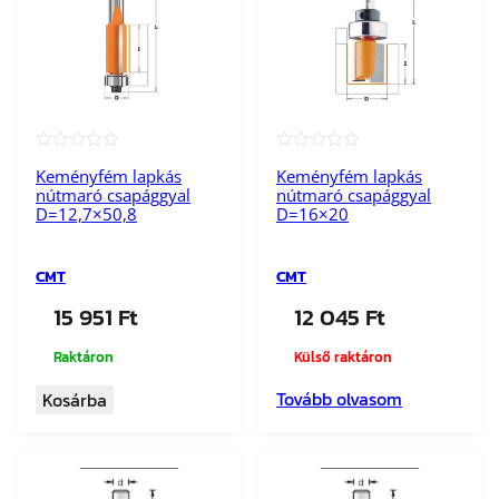
★★★★★
★★★★★
Keményfém lapkás
Keményfém lapkás
nútmaró csapággyal
nútmaró csapággyal
D=12,7×50,8
D=16×20
CMT
CMT
15 951
Ft
12 045
Ft
Raktáron
Külső raktáron
Tovább olvasom
Kosárba