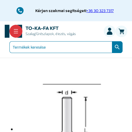
Ugrás
a
Kérjen szakmai segítséget!
+36 30 323 7317
tartalomhoz
Search Button
Search
for: