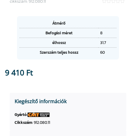
cikkszám:
912.080.11
★
★
★
★
A
Átmérő
★
tt
Befogási méret
8
ri
É
b
élhossz
31.7
r
ú
t
t
Szerszám teljes hossz
60
é
u
k
m
o
9 410
Ft
k
Kiegészítő információk
Gyártó:
Cikkszám
:
912.080.11