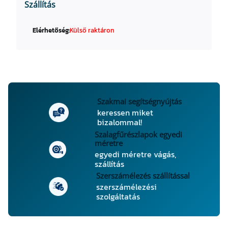
Szállítás
Elérhetőség:
Külső raktáron
Szakmai segítségnyújtás
keressen miket
bizalommal!
Szalagfűrészlapok egyedi
méretre
egyedi méretre vágás,
szállítás
Szerszámélezés szállítással
szerszámélezési
szolgáltatás