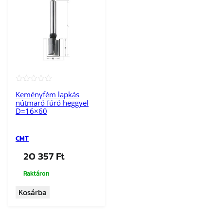
★★★★★
Keményfém lapkás
nútmaró fúró heggyel
D=16×60
CMT
20 357
Ft
Raktáron
Kosárba