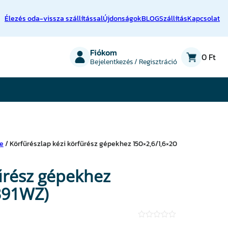
Élezés oda-vissza szállítással
Újdonságok
BLOG
Szállítás
Kapcsolat
on
Fiókom
0 Ft
Bejelentkezés / Regisztráció
re
/ Körfűrészlap kézi körfűrész gépekhez 150×2,6/1,6×20
fűrész gépekhez
391WZ)
★