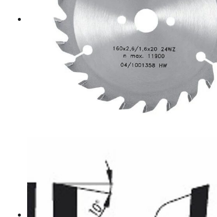
Hosszvágó körfűrészlapok
Keresztvágó körfűrészlapok
Körfűrészlapok vegyeshasználatra
Nútmaró körfűrészlapok
Gérvágó körfűrészlapok
Körfűrészlap kézi gépekre
Lapszabász körfűrészlapok
B2 WOOD MASTIC POR – POWDER FILLER
E800 Aqua+ Fajavító paszták
Felhordó szerszámok
Knot Filler fajavító készletek
Knot Filler fajavító rudak