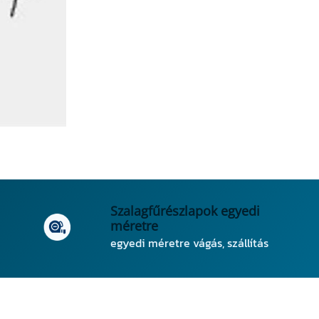
Szalagfűrészlapok egyedi
méretre
egyedi méretre vágás, szállítás