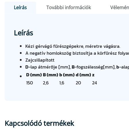
Leírás
További információk
Vélemén
Leírás
Kézi gérvágó fűrészgépekre, méretre vágásra.
A negatív homlokszög biztosítja a körfűrész foly
Zajcsillapított
D
-lap átmérője [mm],
B
-fogszélesség[mm],
b
-ala
D (mm)
B (mm)
b (mm)
d (mm)
z
150
2,6
1,6
20
24
Kapcsolódó termékek