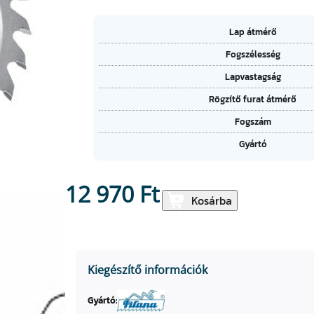
A
Lap átmérő
tt
Fogszélesség
ri
É
b
Lapvastagság
r
ú
t
t
Rögzítő furat átmérő
é
u
k
Fogszám
m
o
Gyártó
k
12 970
Ft
K
Kosárba
ö
r
f
ű
Kiegészítő információk
r
é
Gyártó: