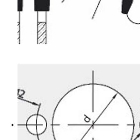
Mohawk javítás
Egyenes élű ujjmarók
Gömbölyítőmarók
Profilozó marók
Szintbemarók
Bandázs
Gyalugépkések