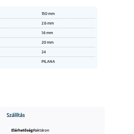
★
★
★
150 mm
★
2.6 mm
1.6 mm
20 mm
24
PILANA
Szállítás
Elérhetőség:
Raktáron