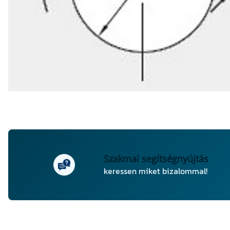
Szakmai segítségnyújtás
keressen miket bizalommal!