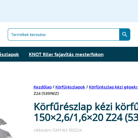
Search Butt
Search
for:
észlapok
KNOT filler fajavítás mesterfokon
Kezdőlap
/
Körfűrészlapok
/
Körfűrészlap kézi gépek
Z24 (5391WZ)
Körfűrészlap kézi kör
150×2,6/1,6×20 Z24 (5
cikkszám:
5391 WZ 150Z24