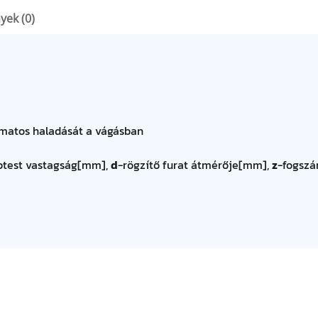
yek (0)
amatos haladását a vágásban
ptest vastagság[mm],
d
-rögzítő furat átmérője[mm],
z
-fogszá