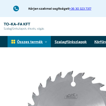
Ugrás
a
Kérjen szakmai segítséget!
+36 30 323 7317
tartalomhoz
Összes termék
Szalagfűrészlapok
Körfűr
Faipari szalagfűrészlapok
Fémfűrészlapok
Téglavágó fűrészlapok
Elővágó körfűrészlapok