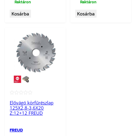
Raktáron
Raktáron
Kosárba
Kosárba
★★★★★
Elővágó körfűrészlap
125X2,8-3,6X20
Z:12+12 FREUD
FREUD