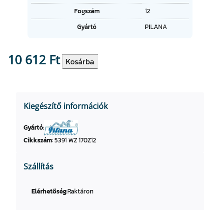
u
k
Fogszám
12
m
o
Gyártó
PILANA
k
10 612
Ft
K
Kosárba
ö
r
f
Kiegészítő információk
ű
r
Gyártó:
é
Cikkszám
:
5391 WZ 170Z12
s
z
l
Szállítás
a
p
Elérhetőség:
Raktáron
k
é