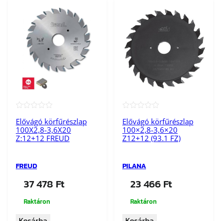
5
3
9
1
W
Z
)
m
e
n
★★★★★
★★★★★
n
Elővágó körfűrészlap
Elővágó körfűrészlap
100X2,8-3,6X20
100×2,8-3,6×20
y
Z:12+12 FREUD
Z12+12 (93.1 FZ)
i
s
é
FREUD
PILANA
g
37 478
Ft
23 466
Ft
Raktáron
Raktáron
Kosárba
Kosárba