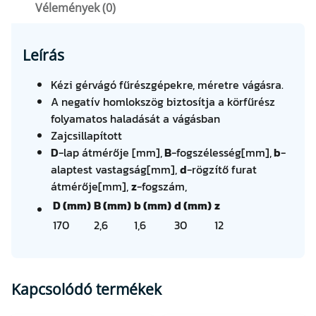
Vélemények (0)
1
7
0
Leírás
×
2
Kézi gérvágó fűrészgépekre, méretre vágásra.
,
A negatív homlokszög biztosítja a körfűrész
6
folyamatos haladását a vágásban
/
Zajcsillapított
1
D
-lap átmérője [mm],
B
-fogszélesség[mm],
b
-
,
alaptest vastagság[mm],
d
-rögzítő furat
6
átmérője[mm],
z
-fogszám,
×
D (mm)
B (mm)
b (mm)
d (mm)
z
3
170
2,6
1,6
30
12
0
Z
1
2
Kapcsolódó termékek
(