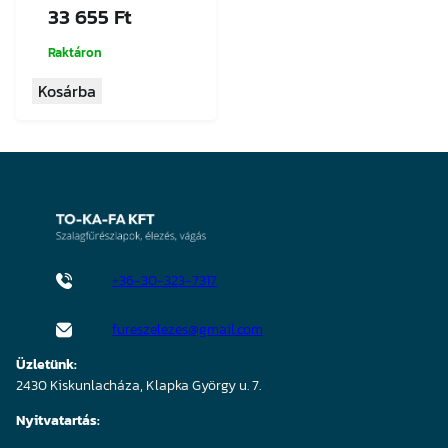
33 655
Ft
Raktáron
Kosárba
+36-30-323-7317
fureszelezes@gmail.com
Üzletünk:
2430 Kiskunlacháza, Klapka György u. 7.
Nyitvatartás: