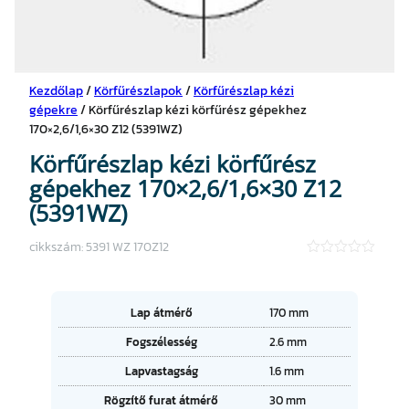
Kezdőlap
/
Körfűrészlapok
/
Körfűrészlap kézi
gépekre
/ Körfűrészlap kézi körfűrész gépekhez
170×2,6/1,6×30 Z12 (5391WZ)
Körfűrészlap kézi körfűrész
gépekhez 170×2,6/1,6×30 Z12
(5391WZ)
cikkszám:
5391 WZ 170Z12
★
★
★
★
A
Lap átmérő
170 mm
★
tt
Fogszélesség
2.6 mm
ri
É
b
Lapvastagság
1.6 mm
r
ú
t
t
Rögzítő furat átmérő
30 mm
é