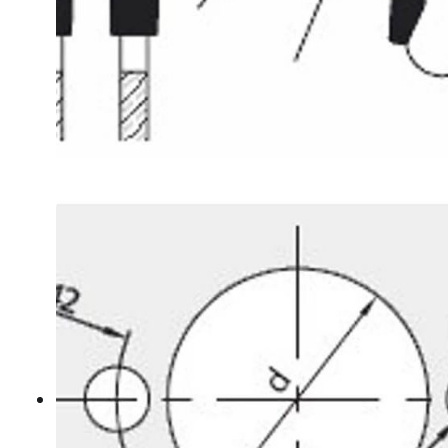
Mohawk javítás
Egyenes élű ujjmarók
Gömbölyítőmarók
Profilozó marók
Szintbemarók
Bandázs
Gyalugépkések