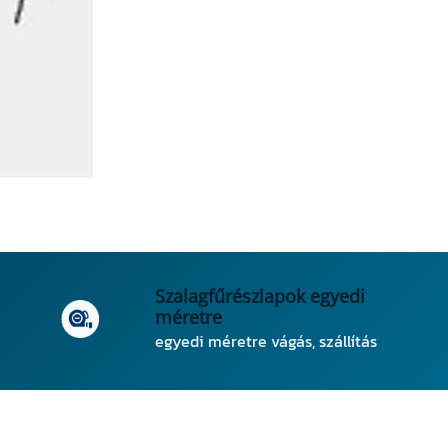
Szalagfűrészlapok egyedi
méretre
egyedi méretre vágás, szállítás