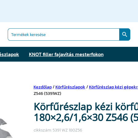
Search Butt
Search
for:
észlapok
KNOT filler fajavítás mesterfokon
Kezdőlap
/
Körfűrészlapok
/
Körfűrészlap kézi gépek
Z546 (5391WZ)
Körfűrészlap kézi kör
180×2,6/1,6×30 Z546 (
cikkszám:
5391 WZ 180Z56