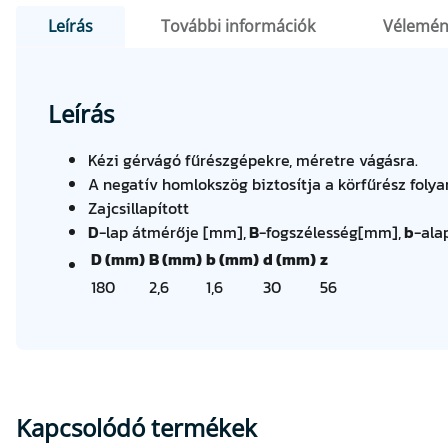
Leírás
További információk
Vélemén
Leírás
Kézi gérvágó fűrészgépekre, méretre vágásra.
A negatív homlokszög biztosítja a körfűrész foly
Zajcsillapított
D
-lap átmérője [mm],
B
-fogszélesség[mm],
b
-ala
D (mm)
B (mm)
b (mm)
d (mm)
z
180
2,6
1,6
30
56
Kapcsolódó termékek