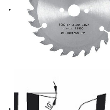
Hosszvágó körfűrészlapok
Keresztvágó körfűrészlapok
Körfűrészlapok vegyeshasználatra
Nútmaró körfűrészlapok
Gérvágó körfűrészlapok
Körfűrészlap kézi gépekre
Lapszabász körfűrészlapok
B2 WOOD MASTIC POR – POWDER FILLER
E800 Aqua+ Fajavító paszták
Felhordó szerszámok
Knot Filler fajavító készletek
Knot Filler fajavító rudak