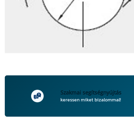
Szakmai segítségnyújtás
keressen miket bizalommal!