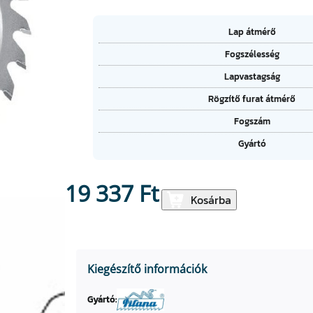
A
Lap átmérő
tt
Fogszélesség
ri
É
b
Lapvastagság
r
ú
t
t
Rögzítő furat átmérő
é
u
k
Fogszám
m
o
Gyártó
k
19 337
Ft
K
Kosárba
ö
r
f
ű
Kiegészítő információk
r
é
Gyártó: