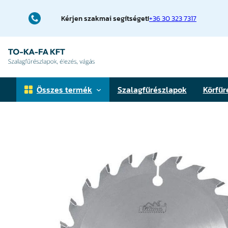
Ugrás
a
Kérjen szakmai segítséget!
+36 30 323 7317
tartalomhoz
Összes termék
Szalagfűrészlapok
Körfűr
Faipari szalagfűrészlapok
Fémfűrészlapok
Téglavágó fűrészlapok
Elővágó körfűrészlapok