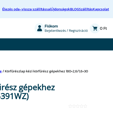
Élezés oda-vissza szállítással
Újdonságok
BLOG
Szállítás
Kapcsolat
on
Fiókom
0 Ft
Bejelentkezés / Regisztráció
re
/ Körfűrészlap kézi körfűrész gépekhez 180×2,6/1,6×30
fűrész gépekhez
5391WZ)
★