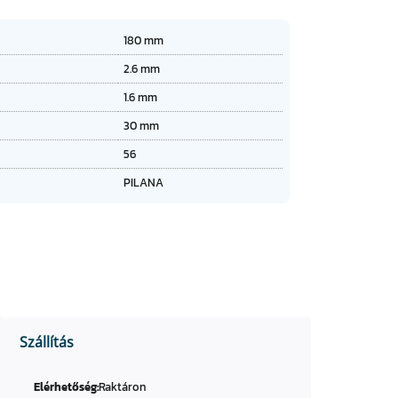
★
★
★
180 mm
★
2.6 mm
1.6 mm
30 mm
56
PILANA
Szállítás
Elérhetőség:
Raktáron