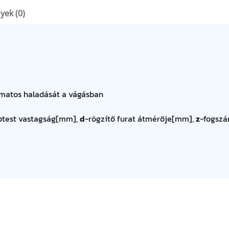
yek (0)
amatos haladását a vágásban
ptest vastagság[mm],
d
-rögzítő furat átmérője[mm],
z
-fogszá