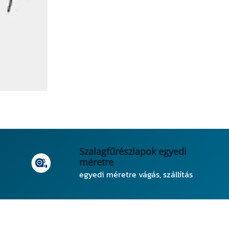
Szalagfűrészlapok egyedi
méretre
egyedi méretre vágás, szállítás