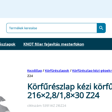
Search Butt
Search
for:
észlapok
KNOT filler fajavítás mesterfokon
Kezdőlap
/
Körfűrészlapok
/
Körfűrészlap kézi gépek
Z24
Körfűrészlap kézi kör
216×2,8/1,8×30 Z24
cikkszám:
5391 WZ 216Z24