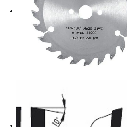
Hosszvágó körfűrészlapok
Keresztvágó körfűrészlapok
Körfűrészlapok vegyeshasználatra
Nútmaró körfűrészlapok
Gérvágó körfűrészlapok
Körfűrészlap kézi gépekre
Lapszabász körfűrészlapok
B2 WOOD MASTIC POR – POWDER FILLER
E800 Aqua+ Fajavító paszták
Felhordó szerszámok
Knot Filler fajavító készletek
Knot Filler fajavító rudak