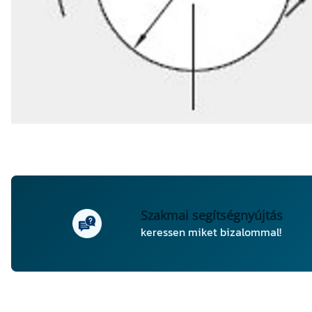
Szakmai segítségnyújtás
keressen miket bizalommal!