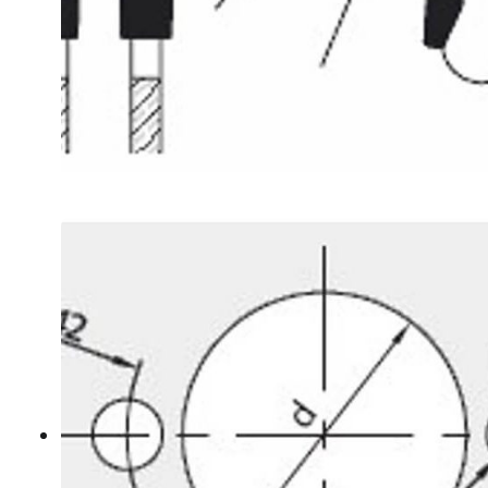
Mohawk javítás
Egyenes élű ujjmarók
Gömbölyítőmarók
Profilozó marók
Szintbemarók
Bandázs
Gyalugépkések