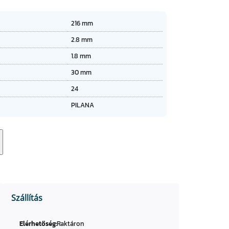
★
★
★
216 mm
★
2.8 mm
1.8 mm
30 mm
24
PILANA
Szállítás
Elérhetőség:
Raktáron