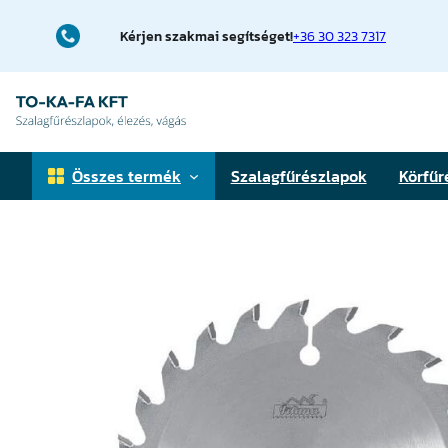
Ugrás
a
Kérjen szakmai segítséget!
+36 30 323 7317
tartalomhoz
Összes termék
Szalagfűrészlapok
Körfűr
Faipari szalagfűrészlapok
Fémfűrészlapok
Téglavágó fűrészlapok
Elővágó körfűrészlapok