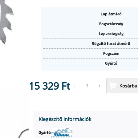
A
Lap átmérő
tt
Fogszélesség
ri
É
b
Lapvastagság
r
ú
t
t
Rögzítő furat átmérő
é
u
k
Fogszám
m
o
Gyártó
k
K
15 329
Ft
Kosárba
−
+
ö
r
f
ű
r
Kiegészítő információk
é
s
Gyártó: