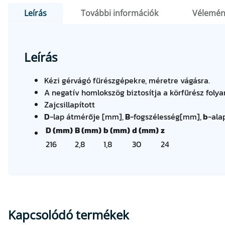
Leírás
További információk
Vélemén
Leírás
Kézi gérvágó fűrészgépekre, méretre vágásra.
A negatív homlokszög biztosítja a körfűrész foly
Zajcsillapított
D
-lap átmérője [mm],
B
-fogszélesség[mm],
b
-ala
D (mm)
B (mm)
b (mm)
d (mm)
z
216
2,8
1,8
30
24
Kapcsolódó termékek