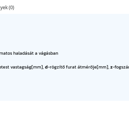
yek (0)
amatos haladását a vágásban
ptest vastagság[mm],
d
-rögzítő furat átmérője[mm],
z
-fogszá