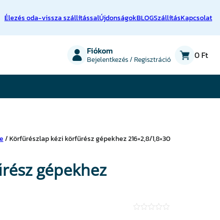
Élezés oda-vissza szállítással
Újdonságok
BLOG
Szállítás
Kapcsolat
on
Fiókom
0 Ft
Bejelentkezés / Regisztráció
re
/ Körfűrészlap kézi körfűrész gépekhez 216×2,8/1,8×30
fűrész gépekhez
★