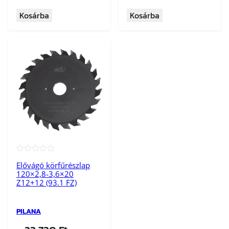
Kosárba
Kosárba
★★★★★
Elővágó körfűrészlap
120×2,8-3,6×20
Z12+12 (93.1 FZ)
PILANA