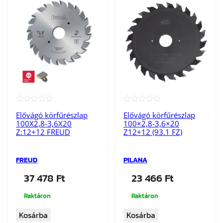
n
y
i
s
é
g
★★★★★
★★★★★
Elővágó körfűrészlap
Elővágó körfűrészlap
100X2,8-3,6X20
100×2,8-3,6×20
Z:12+12 FREUD
Z12+12 (93.1 FZ)
FREUD
PILANA
37 478
Ft
23 466
Ft
Raktáron
Raktáron
Kosárba
Kosárba