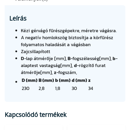
3
0
×
Leírás
2
,
Kézi gérvágó fűrészgépekre, méretre vágásra.
8
A negatív homlokszög biztosítja a körfűrész
/
folyamatos haladását a vágásban
1
Zajcsillapított
,
D
-lap átmérője [mm],
B
-fogszélesség[mm],
b
-
8
alaptest vastagság[mm],
d
-rögzítő furat
×
átmérője[mm],
z
-fogszám,
3
D (mm)
B (mm)
b (mm)
d (mm)
z
0
230
2,8
1,8
30
34
Z
3
4
m
Kapcsolódó termékek
e
n