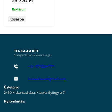
23 720
Ft
Raktáron
Kosárba
+36-30-323-7317
fureszelezes@gmail.com
Üzletünk:
2430 Kiskunlacháza, Klapka György u. 7.
Nyitvatartás: