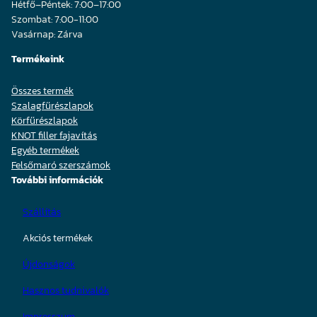
Hétfő–Péntek: 7:00–17:00
Szombat: 7:00-11:00
Vasárnap: Zárva
Termékeink
Összes termék
Szalagfűrészlapok
Körfűrészlapok
KNOT filler fajavítás
Egyéb termékek
Felsőmaró szerszámok
További információk
Szállítás
Akciós termékek
Újdonságok
Hasznos tudnivalók
Impresszum