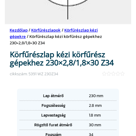
Kezdőlap
/
Körfűrészlapok
/
Körfűrészlap kézi
gépekre
/ Körfűrészlap kézi körfűrész gépekhez
230×2,8/1,8×30 Z34
Körfűrészlap kézi körfűrész
gépekhez 230×2,8/1,8×30 Z34
cikkszám:
5391 WZ 230Z34
★
★
★
★
A
Lap átmérő
230 mm
★
tt
Fogszélesség
2.8 mm
ri
É
b
Lapvastagság
1.8 mm
r
ú
t
t
Rögzítő furat átmérő
30 mm
é
u
k
Fogszám
34
m