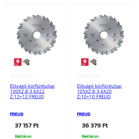
★★★★★
★★★★★
Elővágó körfűrészlap
Elővágó körfűrészlap
100X2,8-3,6X22
105X2,8-3,6X20
Z:12+12 FREUD
Z:10+10 FREUD
FREUD
FREUD
37 157
Ft
36 379
Ft
Raktáron
Raktáron