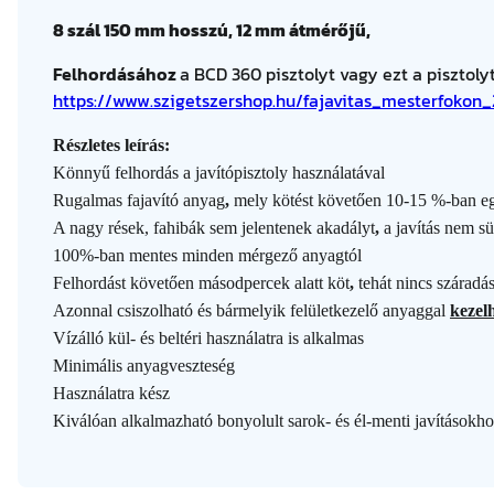
8 szál 150 mm hosszú,
12 mm átmérőjű,
Felhordásához
a BCD 360 pisztolyt vagy ezt a pisztolyt
https://www.szigetszershop.hu/fajavitas_mesterfokon_
Részletes leírás:
Könnyű felhordás a javítópisztoly használatával
Rugalmas fajavító anyag
,
mely kötést követően 10-15 %-ban eg
A nagy rések, fahibák sem jelentenek akadályt
,
a javítás nem s
100%-ban mentes minden mérgező anyagtól
Felhordást követően másodpercek alatt köt
,
tehát nincs száradás
Azonnal csiszolható és bármelyik felületkezelő anyaggal
kezelh
Vízálló kül- és beltéri használatra is alkalmas
Minimális anyagveszteség
Használatra kész
Kiválóan alkalmazható bonyolult sarok- és él-menti javításokh