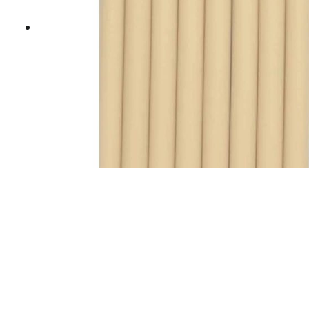
Hosszvágó körfűrészlapok
Keresztvágó körfűrészlapok
Körfűrészlapok vegyeshasználatra
Nútmaró körfűrészlapok
Gérvágó körfűrészlapok
Körfűrészlap kézi gépekre
Lapszabász körfűrészlapok
B2 WOOD MASTIC POR – POWDER FILLER
E800 Aqua+ Fajavító paszták
Felhordó szerszámok
Knot Filler fajavító készletek
Knot Filler fajavító rudak