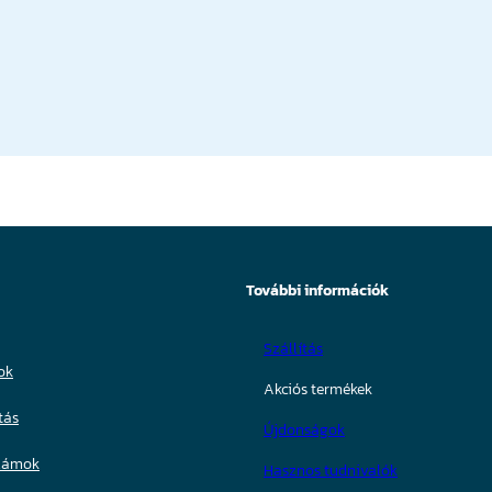
További információk
Szállítás
ok
Akciós termékek
tás
Újdonságok
számok
Hasznos tudnivalók