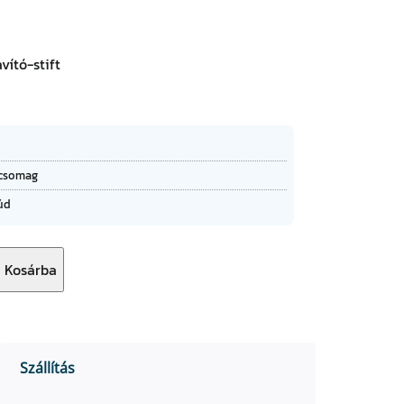
★
★
vító-stift
csomag
rúd
Kosárba
Szállítás