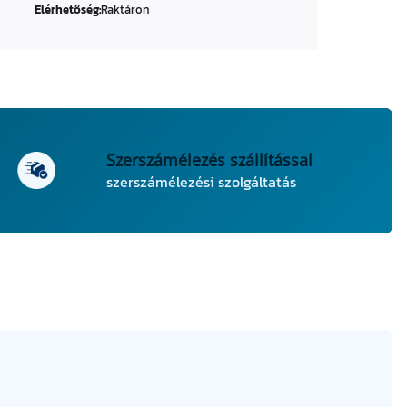
Elérhetőség:
Raktáron
Szerszámélezés szállítással
szerszámélezési szolgáltatás