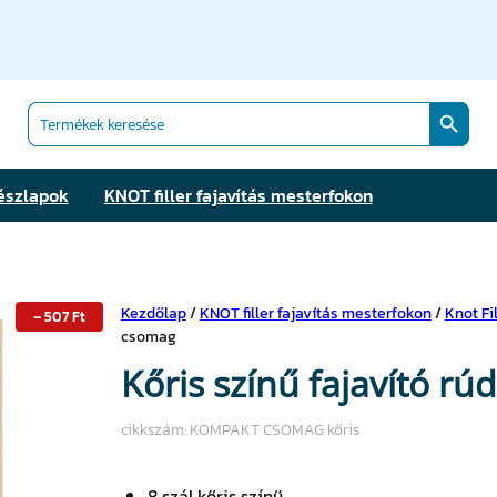
Search Butt
Search
for:
észlapok
KNOT filler fajavítás mesterfokon
Kezdőlap
/
KNOT filler fajavítás mesterfokon
/
Knot Fi
–
507
Ft
csomag
Kőris színű fajavító 
cikkszám:
KOMPAKT CSOMAG kőris
8 szál kőris színű