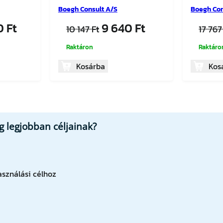
Boegh Consult A/S
Boegh Con
nal
Current
Original
Current
80
Ft
9 640
Ft
10 147
Ft
17 76
price
price
price
Raktáron
Raktáro
is:
was:
is:
16
10
9
Kosárba
Kos
.
880 Ft.
147 Ft.
640 Ft.
 legjobban céljainak?
sználási célhoz