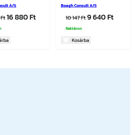
sult A/S
Boegh Consult A/S
Original
Current
Original
Curren
16 880
Ft
9 640
Ft
7
Ft
10 147
Ft
price
price
price
price
n
Raktáron
was:
is:
was:
is:
17
16
10
9
árba
Kosárba
767 Ft.
880 Ft.
147 Ft.
640 Ft