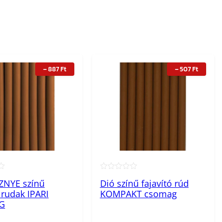
–
887
Ft
–
507
Ft
★
★★★★★
ZNYE színű
Dió színű fajavító rúd
ó rudak IPARI
KOMPAKT csomag
G