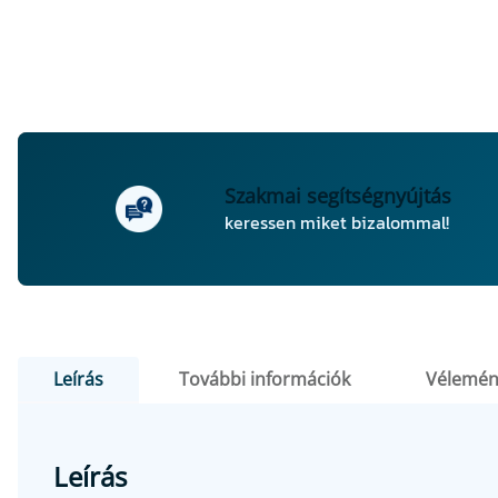
Mohawk javítás
Egyenes élű ujjmarók
Gömbölyítőmarók
Profilozó marók
Szakmai segítségnyújtás
keressen miket bizalommal!
Szintbemarók
Bandázs
Gyalugépkések
Leírás
További információk
Vélemén
Leírás