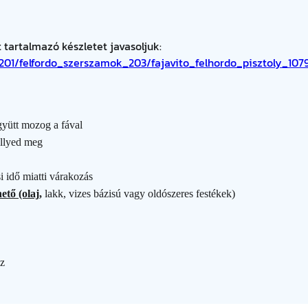
K
w
s
T
c
a
:
 tartalmazó készletet javasoljuk:
s
201/felfordo_szerszamok_203/fajavito_felhordo_pisztoly_107
o
s
9
m
a
:
6
g
yütt mozog a fával
m
1
4
üllyed meg
e
n
0
0
i idő miatti várakozás
n
ető (olaj,
lakk, vizes bázisú vagy oldószeres festékek)
y
1
i
s
4
F
é
oz
g
7
t