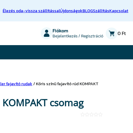
Élezés oda-vissza szállítással
Újdonságok
BLOG
Szállítás
Kapcsolat
on
Fiókom
0 Ft
Bejelentkezés / Regisztráció
ller fajavító rudak
/ Kőris színű fajavító rúd KOMPAKT
rúd KOMPAKT csomag
★
★
★