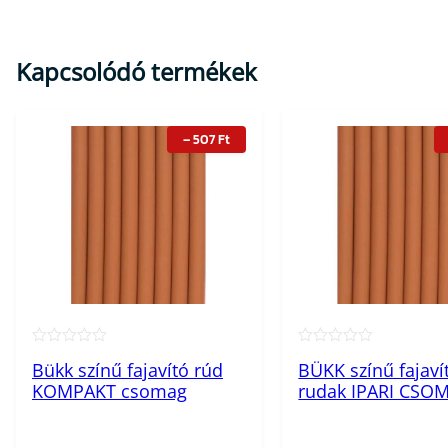
Kapcsolódó termékek
–
507
Ft
★★★★★
★★★★★
Bükk színű fajavító rúd
BÜKK színű fajaví
KOMPAKT csomag
rudak IPARI CSO