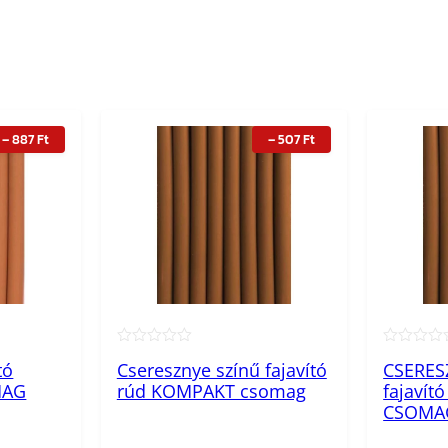
.
F
t
–
887
Ft
–
507
Ft
.
★★★★★
★★★★
tó
Cseresznye színű fajavító
CSERES
MAG
rúd KOMPAKT csomag
fajavít
CSOMA