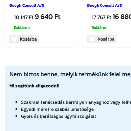
Boegh Consult A/S
Boegh Consult A/S
Original
Current
Origi
9 640
Ft
16 8
10 147
Ft
17 767
Ft
price
price
price
Raktáron
Raktáron
was:
is:
was:
10
9
17
Kosárba
Kosárba
147 Ft.
640 Ft.
767 Ft
Nem biztos benne, melyik termékünk felel meg
Mi segítünk eligazodni!
Szakmai tanácsadás bármilyen anyaghoz vagy felha
Egyedi méretre szabás lehetősége
Gyors és barátságos ügyfélszolgálat