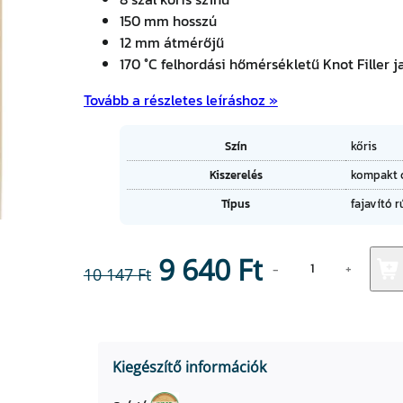
150 mm hosszú
12 mm átmérőjű
170 °C felhordási hőmérsékletű Knot Filler ja
Tovább a részletes leíráshoz »
A
Szín
kőris
tt
Kiszerelés
kompakt 
ri
É
b
Típus
fajavító 
r
ú
t
t
é
u
K
k
O
C
9 640
Ft
m
−
+
10 147
Ft
ő
o
r
k
r
u
i
s
i
r
s
Kiegészítő információk
z
g
r