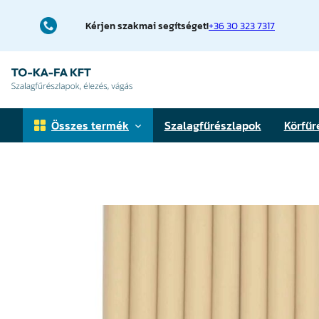
Ugrás
a
Kérjen szakmai segítséget!
+36 30 323 7317
tartalomhoz
Összes termék
Szalagfűrészlapok
Körfűr
Faipari szalagfűrészlapok
Fémfűrészlapok
Téglavágó fűrészlapok
Elővágó körfűrészlapok