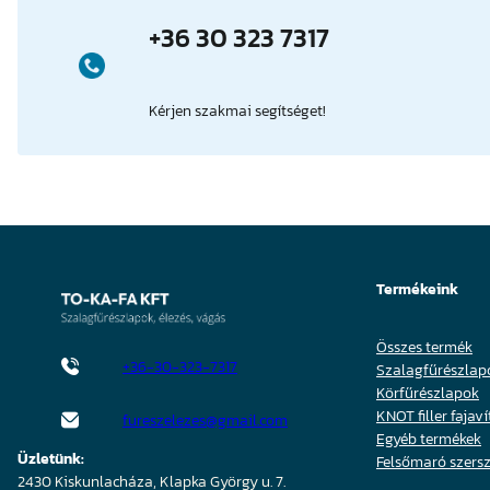
+36 30 323 7317
Kérjen szakmai segítséget!
Termékeink
Összes termék
+36-30-323-7317
Szalagfűrészlap
Körfűrészlapok
KNOT filler fajaví
fureszelezes@gmail.com
Egyéb termékek
Üzletünk:
Felsőmaró szer
2430 Kiskunlacháza, Klapka György u. 7.