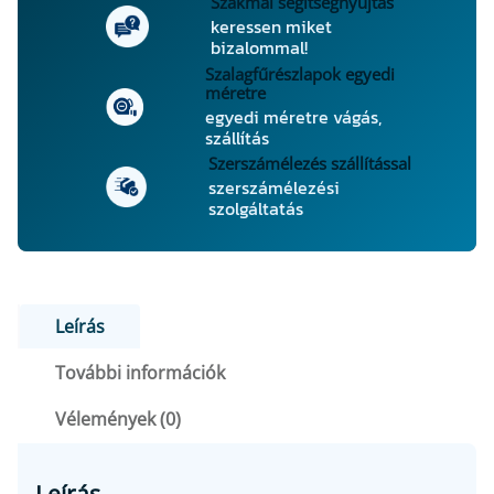
s
Szakmai segítségnyújtás
keressen miket
z
bizalommal!
l
Szalagfűrészlapok egyedi
a
méretre
p
egyedi méretre vágás,
2
szállítás
2
Szerszámélezés szállítással
0
szerszámélezési
szolgáltatás
×
3
,
2
/
Leírás
2
,
További információk
2
Vélemények (0)
×
3
0
Leírás