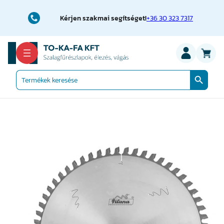
Ugrás
a
Kérjen szakmai segítséget!
+36 30 323 7317
tartalomhoz
Search Button
Search
for: