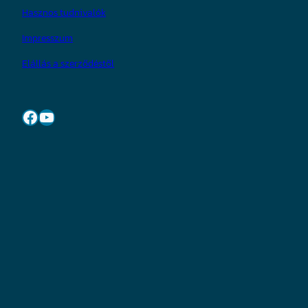
Hasznos tudnivalók
Impresszum
Elállás a szerződéstől
Facebook
YouTube