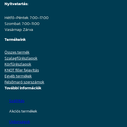
Nyitvatartás:
Hétfő–Péntek: 7:00–17:00
Szombat: 7:00-11:00
Vasárnap: Zárva
Termékeink
Összes termék
Szalagfűrészlapok
Körfűrészlapok
KNOT filler fajavítás
Egyéb termékek
Felsőmaró szerszámok
További információk
Szállítás
Akciós termékek
Újdonságok