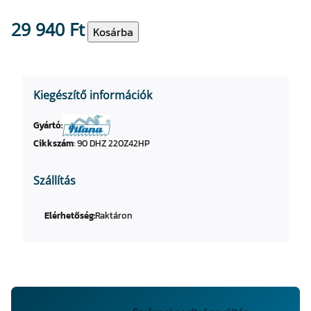
29 940
Ft
L
Kosárba
a
p
s
Kiegészítő információk
z
a
Gyártó:
b
Cikkszám
:
90 DHZ 220Z42HP
á
s
z
Szállítás
k
ö
Elérhetőség:
Raktáron
r
f
ű
r
é