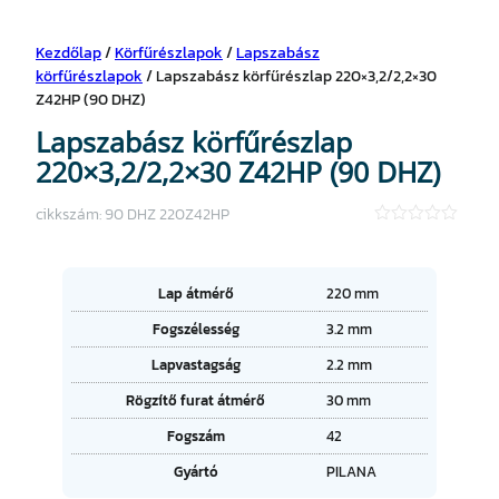
Kezdőlap
/
Körfűrészlapok
/
Lapszabász
körfűrészlapok
/ Lapszabász körfűrészlap 220×3,2/2,2×30
Z42HP (90 DHZ)
Lapszabász körfűrészlap
220×3,2/2,2×30 Z42HP (90 DHZ)
cikkszám:
90 DHZ 220Z42HP
★
★
★
★
A
Lap átmérő
220 mm
★
tt
Fogszélesség
3.2 mm
ri
É
b
Lapvastagság
2.2 mm
r
ú
t
t
Rögzítő furat átmérő
30 mm
é
u
k
Fogszám
42
m
o
Gyártó
PILANA
k