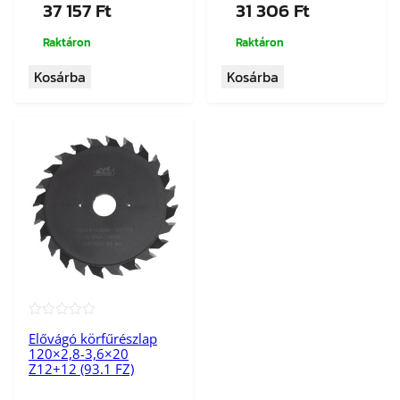
37 157
Ft
31 306
Ft
Raktáron
Raktáron
Kosárba
Kosárba
★★★★★
Elővágó körfűrészlap
120×2,8-3,6×20
Z12+12 (93.1 FZ)