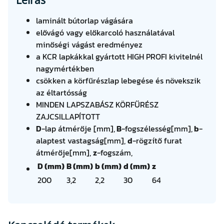
Z
4
laminált bútorlap vágására
2
elővágó vagy előkarcoló használatával
H
minőségi vágást eredményez
P
a KCR lapkákkal gyártott HIGH PROFI kivitelnél
(
nagymértékben
9
csökken a körfűrészlap lebegése és növekszik
0
az éltartósság
D
MINDEN LAPSZABÁSZ KÖRFŰRÉSZ
H
ZAJCSILLAPÍTOTT
Z
D
-lap átmérője [mm],
B
-fogszélesség[mm],
b
-
)
alaptest vastagság[mm],
d
-rögzítő furat
m
átmérője[mm],
z
-fogszám,
e
D (mm)
B (mm)
b (mm)
d (mm)
z
n
200
3,2
2,2
30
64
n
y
i
s