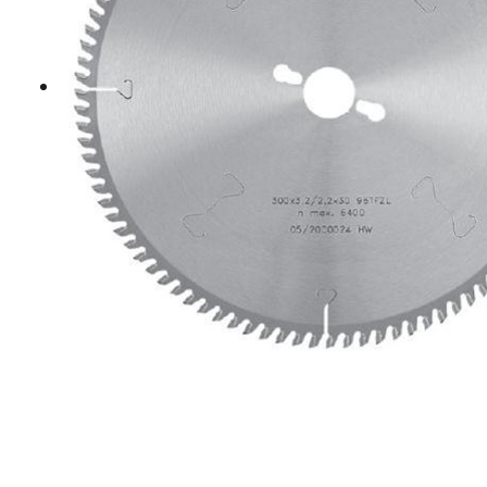
Hosszvágó körfűrészlapok
Keresztvágó körfűrészlapok
Körfűrészlapok vegyeshasználatra
Nútmaró körfűrészlapok
Gérvágó körfűrészlapok
Körfűrészlap kézi gépekre
Lapszabász körfűrészlapok
B2 WOOD MASTIC POR – POWDER FILLER
E800 Aqua+ Fajavító paszták
Felhordó szerszámok
Knot Filler fajavító készletek
Knot Filler fajavító rudak