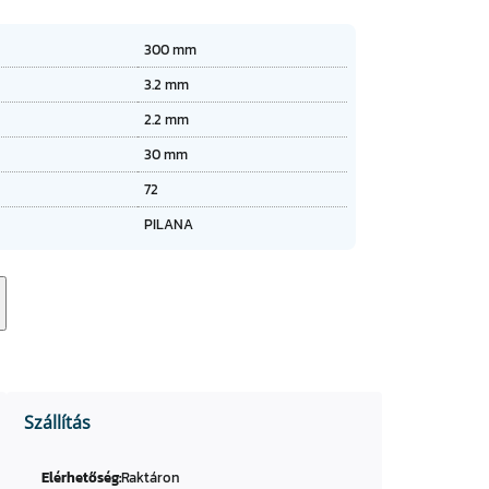
★
★
★
300 mm
★
3.2 mm
2.2 mm
30 mm
72
PILANA
Szállítás
Elérhetőség:
Raktáron