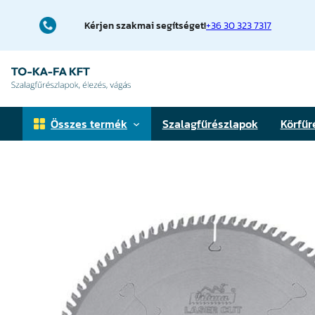
Ugrás
a
Kérjen szakmai segítséget!
+36 30 323 7317
tartalomhoz
Összes termék
Szalagfűrészlapok
Körfűr
Faipari szalagfűrészlapok
Fémfűrészlapok
Téglavágó fűrészlapok
Elővágó körfűrészlapok