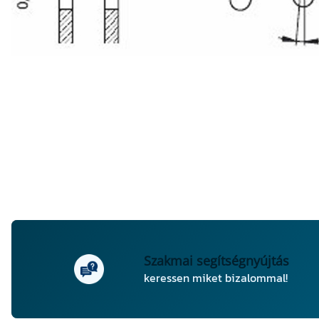
Szakmai segítségnyújtás
keressen miket bizalommal!