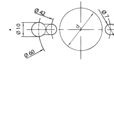
Mohawk javítás
Egyenes élű ujjmarók
Gömbölyítőmarók
Profilozó marók
Szintbemarók
Bandázs
Gyalugépkések