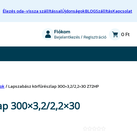
Élezés oda-vissza szállítással
Újdonságok
BLOG
Szállítás
Kapcsolat
on
Fiókom
0 Ft
Bejelentkezés / Regisztráció
pok
/ Lapszabász körfűrészlap 300×3,2/2,2×30 Z72HP
ap 300×3,2/2,2×30
★