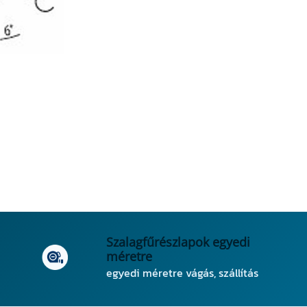
Szalagfűrészlapok egyedi
méretre
egyedi méretre vágás, szállítás