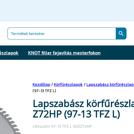
Search Butt
Search
for:
észlapok
KNOT filler fajavítás mesterfokon
Kezdőlap
/
Körfűrészlapok
/
Lapszabász körfűrészla
(97-13 TFZ L)
Lapszabász körfűrészl
Z72HP (97-13 TFZ L)
cikkszám:
97-13 TFZ L 300Z72HP