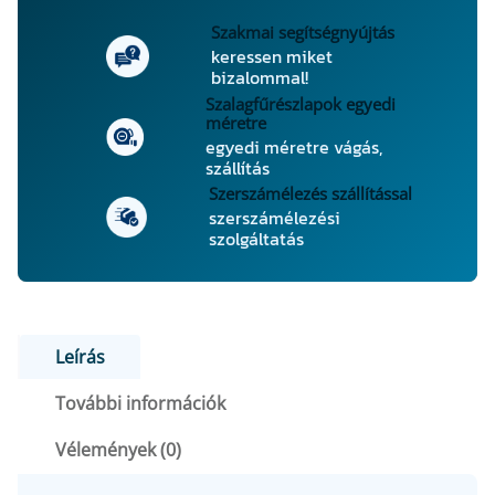
é
s
Szakmai segítségnyújtás
keressen miket
z
bizalommal!
l
Szalagfűrészlapok egyedi
a
méretre
p
egyedi méretre vágás,
3
szállítás
0
Szerszámélezés szállítással
0
szerszámélezési
szolgáltatás
×
3
,
2
/
Leírás
2
,
További információk
2
Vélemények (0)
×
3