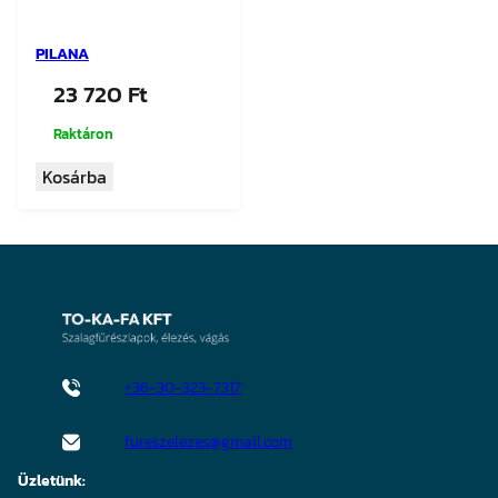
PILANA
23 720
Ft
Raktáron
Kosárba
+36-30-323-7317
fureszelezes@gmail.com
Üzletünk: