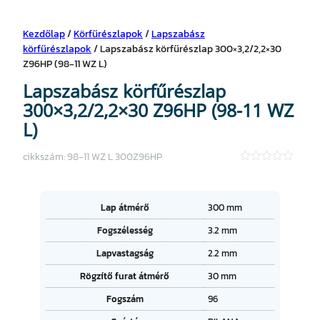
Kezdőlap
/
Körfűrészlapok
/
Lapszabász
körfűrészlapok
/ Lapszabász körfűrészlap 300×3,2/2,2×30
Z96HP (98-11 WZ L)
Lapszabász körfűrészlap
300×3,2/2,2×30 Z96HP (98-11 WZ
L)
cikkszám:
98-11 WZ L 300Z96HP
★
★
★
★
A
Lap átmérő
300 mm
★
tt
Fogszélesség
3.2 mm
ri
É
b
Lapvastagság
2.2 mm
r
ú
t
t
Rögzítő furat átmérő
30 mm
é
u
k
Fogszám
96
m
o