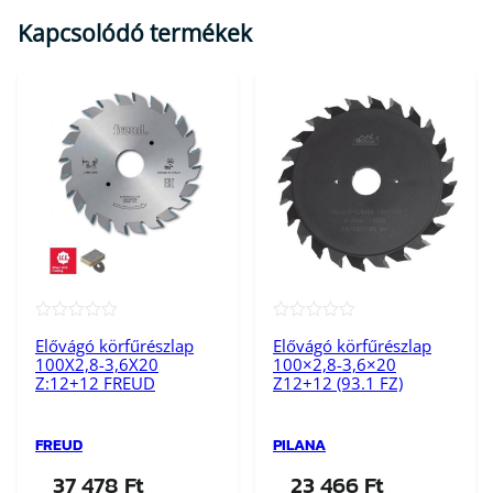
n
Kapcsolódó termékek
y
i
s
é
g
★★★★★
★★★★★
Elővágó körfűrészlap
Elővágó körfűrészlap
100X2,8-3,6X20
100×2,8-3,6×20
Z:12+12 FREUD
Z12+12 (93.1 FZ)
FREUD
PILANA
37 478
Ft
23 466
Ft