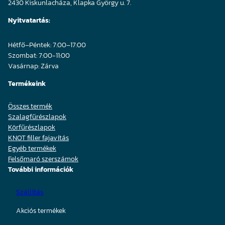
2430 Kiskunlacháza, Klapka György u. 7.
Nyitvatartás:
Hétfő–Péntek: 7:00–17:00
Szombat: 7:00-11:00
Vasárnap: Zárva
Termékeink
Összes termék
Szalagfűrészlapok
Körfűrészlapok
KNOT filler fajavítás
Egyéb termékek
Felsőmaró szerszámok
További információk
Szállítás
Akciós termékek