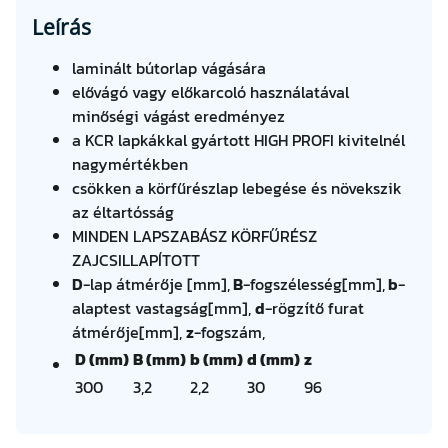
0
Leírás
Z
9
laminált bútorlap vágására
6
elővágó vagy előkarcoló használatával
H
minőségi vágást eredményez
P
a KCR lapkákkal gyártott HIGH PROFI kivitelnél
(
nagymértékben
9
csökken a körfűrészlap lebegése és növekszik
8
az éltartósság
-
MINDEN LAPSZABÁSZ KÖRFŰRÉSZ
1
ZAJCSILLAPÍTOTT
1
D
-lap átmérője [mm],
B
-fogszélesség[mm],
b
-
W
alaptest vastagság[mm],
d
-rögzítő furat
Z
átmérője[mm],
z
-fogszám,
L
D (mm)
B (mm)
b (mm)
d (mm)
z
)
300
3,2
2,2
30
96
m
e
n