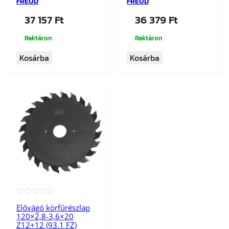
FREUD
FREUD
37 157
Ft
36 379
Ft
Raktáron
Raktáron
Kosárba
Kosárba
★★★★★
Elővágó körfűrészlap
120×2,8-3,6×20
Z12+12 (93.1 FZ)