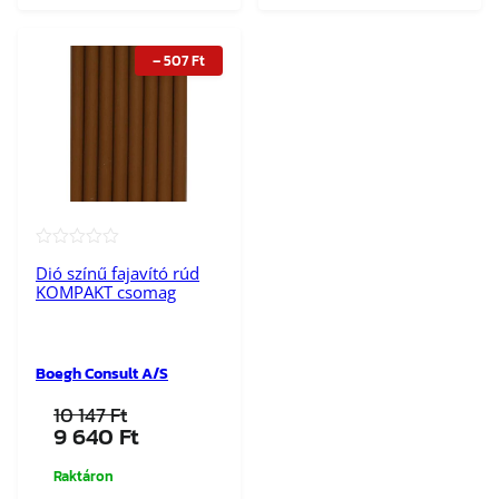
–
507
Ft
★★★★★
Dió színű fajavító rúd
KOMPAKT csomag
Boegh Consult A/S
10 147
Ft
Original
Current
9 640
Ft
price
price
was:
is:
Raktáron