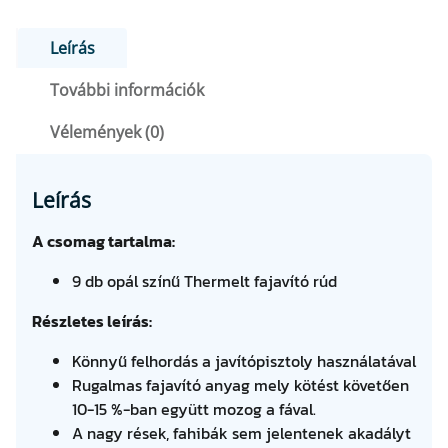
O
7
8
M
Leírás
7
0
A
További információk
G
6
m
Vélemények (0)
7
F
e
n
t
n
Leírás
F
.
y
i
A csomag tartalma:
t
s
9 db opál színű Thermelt fajavító rúd
é
.
g
Részletes leírás:
Könnyű felhordás a javítópisztoly használatával
Rugalmas fajavító anyag mely kötést követően
10-15 %-ban együtt mozog a fával.
A nagy rések, fahibák sem jelentenek akadályt