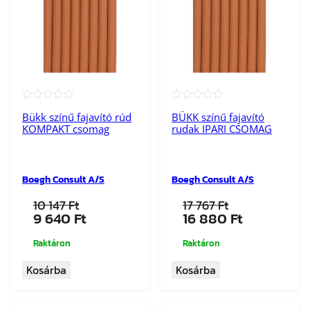
★★★★★
★★★★★
Bükk színű fajavító rúd
BÜKK színű fajavító
KOMPAKT csomag
rudak IPARI CSOMAG
Boegh Consult A/S
Boegh Consult A/S
10 147
Ft
17 767
Ft
Original
Current
Original
Current
9 640
Ft
16 880
Ft
price
price
price
price
was:
is:
was:
is:
Raktáron
Raktáron
10
9
17
16
Kosárba
Kosárba
147 Ft.
640 Ft.
767 Ft.
880 Ft.