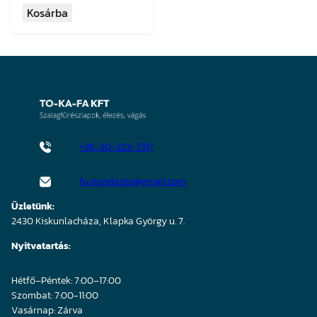
10
9
Kosárba
147 Ft.
640 Ft.
+36-30-323-7317
fureszelezes@gmail.com
Üzletünk:
2430 Kiskunlacháza, Klapka György u. 7.
Nyitvatartás:
Hétfő–Péntek: 7:00–17:00
Szombat: 7:00-11:00
Vasárnap: Zárva