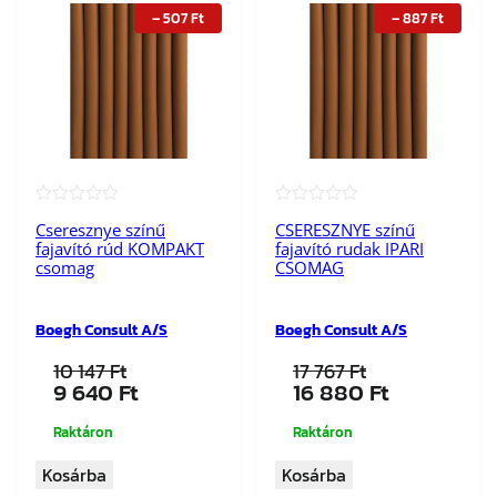
–
507
Ft
–
887
Ft
★★★★★
★★★★★
Cseresznye színű
CSERESZNYE színű
fajavító rúd KOMPAKT
fajavító rudak IPARI
csomag
CSOMAG
Boegh Consult A/S
Boegh Consult A/S
10 147
Ft
17 767
Ft
Original
Current
Original
Current
9 640
Ft
16 880
Ft
price
price
price
price
was:
is:
was:
is:
Raktáron
Raktáron
10
9
17
16
Kosárba
Kosárba
147 Ft.
640 Ft.
767 Ft.
880 Ft.