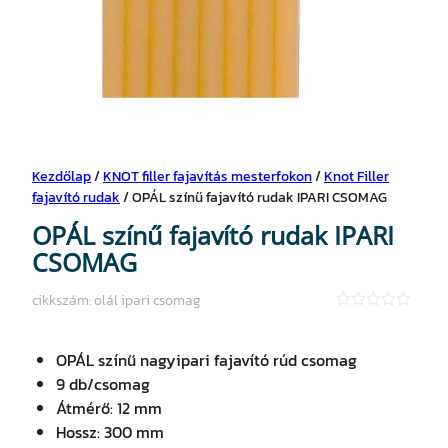
Kezdőlap
/
KNOT filler fajavítás mesterfokon
/
Knot Filler
fajavító rudak
/ OPÁL színű fajavító rudak IPARI CSOMAG
OPÁL színű fajavító rudak IPARI
CSOMAG
cikkszám:
olál ipari csomag
★
★
★
OPÁL színű nagyipari fajavító rúd csomag
★
★
9 db/csomag
Átmérő: 12 mm
Hossz: 300 mm