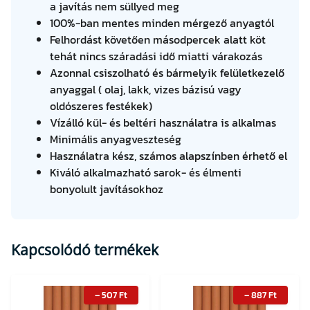
a javítás nem süllyed meg
100%-ban mentes minden mérgező anyagtól
Felhordást követően másodpercek alatt köt
tehát nincs száradási idő miatti várakozás
Azonnal csiszolható és bármelyik felületkezelő
anyaggal ( olaj, lakk, vizes bázisú vagy
oldószeres festékek)
Vízálló kül- és beltéri használatra is alkalmas
Minimális anyagveszteség
Használatra kész, számos alapszínben érhető el
Kiváló alkalmazható sarok- és élmenti
bonyolult javításokhoz
Kapcsolódó termékek
–
507
Ft
–
887
Ft