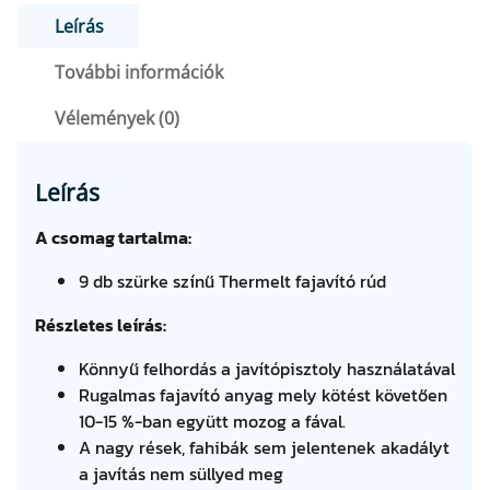
7
8
S
Leírás
7
0
O
További információk
M
6
A
Vélemények (0)
7
F
G
m
t
e
Leírás
F
.
n
n
A csomag tartalma:
t
y
9 db szürke színű Thermelt fajavító rúd
i
.
s
Részletes leírás:
é
g
Könnyű felhordás a javítópisztoly használatával
Rugalmas fajavító anyag mely kötést követően
10-15 %-ban együtt mozog a fával.
A nagy rések, fahibák sem jelentenek akadályt
a javítás nem süllyed meg