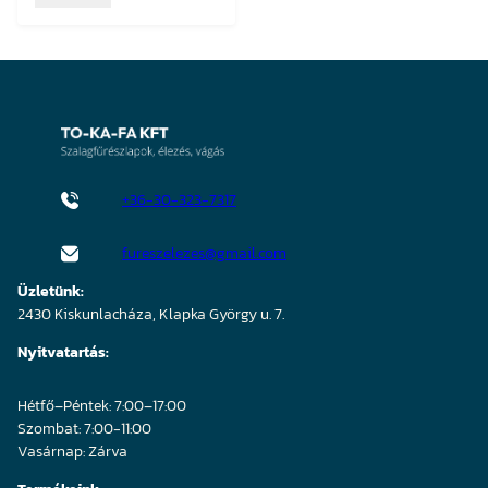
+36-30-323-7317
fureszelezes@gmail.com
Üzletünk:
2430 Kiskunlacháza, Klapka György u. 7.
Nyitvatartás:
Hétfő–Péntek: 7:00–17:00
Szombat: 7:00-11:00
Vasárnap: Zárva