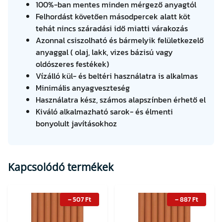
100%-ban mentes minden mérgező anyagtól
Felhordást követően másodpercek alatt köt
tehát nincs száradási idő miatti várakozás
Azonnal csiszolható és bármelyik felületkezelő
anyaggal ( olaj, lakk, vizes bázisú vagy
oldószeres festékek)
Vízálló kül- és beltéri használatra is alkalmas
Minimális anyagveszteség
Használatra kész, számos alapszínben érhető el
Kiváló alkalmazható sarok- és élmenti
bonyolult javításokhoz
Kapcsolódó termékek
–
507
Ft
–
887
Ft