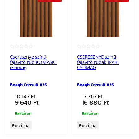
★★★★★
★★★★★
Cseresznye színű
CSERESZNYE színű
fajavító rúd KOMPAKT
fajavító rudak IPARI
csomag
CSOMAG
Boegh Consult A/S
Boegh Consult A/S
10 147
Ft
17 767
Ft
Original
Current
Original
Current
9 640
Ft
16 880
Ft
price
price
price
price
was:
is:
was:
is:
Raktáron
Raktáron
10
9
17
16
Kosárba
Kosárba
147 Ft.
640 Ft.
767 Ft.
880 Ft.