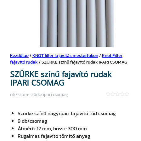
Kezdőlap
/
KNOT filler fajavítás mesterfokon
/
Knot Filler
fajavító rudak
/ SZÜRKE színű fajavító rudak IPARI CSOMAG
SZÜRKE színű fajavító rudak
IPARI CSOMAG
cikkszám:
szürke ipari csomag
★
★
★
Szürke színű nagyipari fajavító rúd csomag
★
★
9 db/csomag
Átmérő: 12 mm, hossz: 300 mm
Rugalmas fajavító tömítő anyag