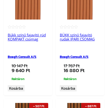
★★★★★
★★★★★
Bükk színű fajavító rúd
BÜKK színű fajavító
KOMPAKT csomag
rudak IPARI CSOMAG
Boegh Consult A/S
Boegh Consult A/S
10 147
Ft
17 767
Ft
Original
Current
Original
Current
9 640
Ft
16 880
Ft
price
price
price
price
was:
is:
was:
is:
Raktáron
Raktáron
10
9
17
16
Kosárba
Kosárba
147 Ft.
640 Ft.
767 Ft.
880 Ft.
–
507
Ft
–
887
Ft