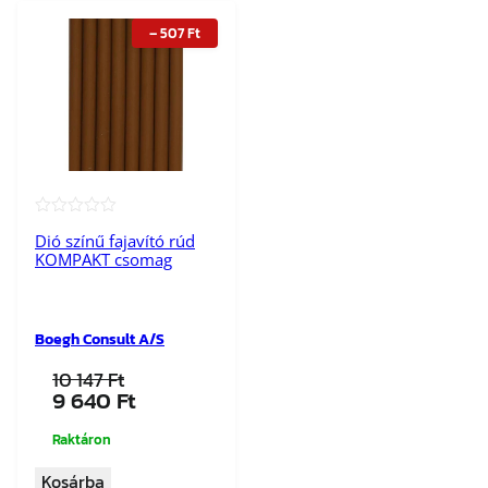
–
507
Ft
★★★★★
Dió színű fajavító rúd
KOMPAKT csomag
Boegh Consult A/S
10 147
Ft
Original
Current
9 640
Ft
price
price
was:
is:
Raktáron
10
9
Kosárba
147 Ft.
640 Ft.