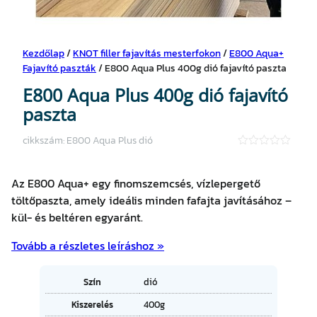
Kezdőlap
/
KNOT filler fajavítás mesterfokon
/
E800 Aqua+
Fajavító paszták
/ E800 Aqua Plus 400g dió fajavító paszta
E800 Aqua Plus 400g dió fajavító
paszta
cikkszám:
E800 Aqua Plus dió
★
★
★
Az E800 Aqua+ egy finomszemcsés, vízlepergető
★
★
töltőpaszta, amely ideális minden fafajta javításához –
kül- és beltéren egyaránt.
Tovább a részletes leíráshoz »
A
Szín
dió
tt
Kiszerelés
400g
ri
É