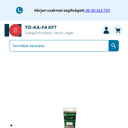
Ugrás
a
Kérjen szakmai segítséget!
+36 30 323 7317
tartalomhoz
Search Button
Search
for: