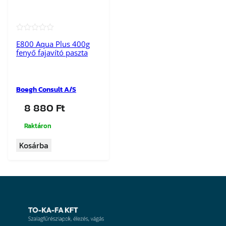
★★★★★
E800 Aqua Plus 400g
fenyő fajavító paszta
Boegh Consult A/S
8 880
Ft
Raktáron
Kosárba