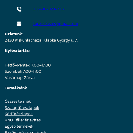
+36-30-323-7317
fureszelezes@gmail.com
Üzletünk:
2430 Kiskunlacháza, Klapka György u. 7.
Nyitvatartás:
Hétfő–Péntek: 7:00–17:00
Szombat: 7:00-11:00
Vasárnap: Zárva
Termékeink
Összes termék
Szalagfűrészlapok
Körfűrészlapok
KNOT filler fajavítás
Egyéb termékek
Felsőmaró szerszámok