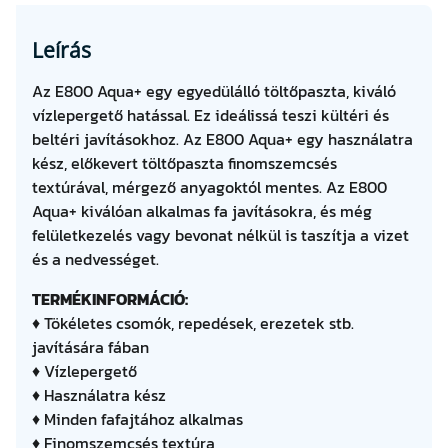
n
n
Leírás
y
i
Az E800 Aqua+ egy egyedülálló töltőpaszta, kiváló
s
vízlepergető hatással. Ez ideálissá teszi kültéri és
é
beltéri javításokhoz. Az E800 Aqua+ egy használatra
g
kész, előkevert töltőpaszta finomszemcsés
textúrával, mérgező anyagoktól mentes. Az E800
Aqua+ kiválóan alkalmas fa javításokra, és még
felületkezelés vagy bevonat nélkül is taszítja a vizet
és a nedvességet.
TERMÉKINFORMÁCIÓ:
♦ Tökéletes csomók, repedések, erezetek stb.
javítására fában
♦ Vízlepergető
♦ Használatra kész
♦ Minden fafajtához alkalmas
♦ Finomszemcsés textúra