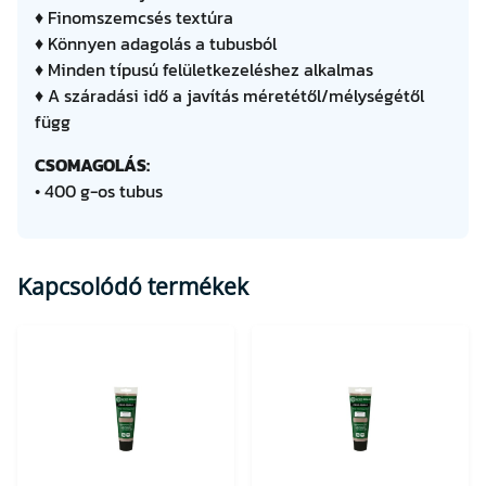
♦ Finomszemcsés textúra
♦ Könnyen adagolás a tubusból
♦ Minden típusú felületkezeléshez alkalmas
♦ A száradási idő a javítás méretétől/mélységétől
függ
CSOMAGOLÁS:
• 400 g-os tubus
Kapcsolódó termékek