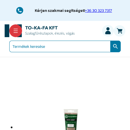
Ugrás
a
Kérjen szakmai segítséget!
+36 30 323 7317
tartalomhoz
Search Button
Search
for: