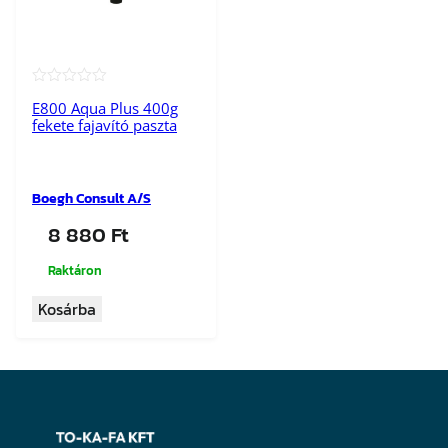
★★★★★
E800 Aqua Plus 400g
fekete fajavító paszta
Boegh Consult A/S
8 880
Ft
Raktáron
Kosárba