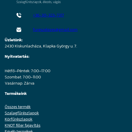
+36-30-323-7317
fureszelezes@gmail.com
Üzletünk:
2430 Kiskunlacháza, Klapka György u. 7.
Nyitvatartás:
Hétfő–Péntek: 7:00–17:00
Szombat: 7:00-11:00
Vasárnap: Zárva
Termékeink
Összes termék
Szalagfűrészlapok
Körfűrészlapok
KNOT filler fajavítás
Egyéb termékek