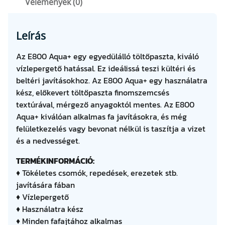
Vélemények (0)
a
m
e
Leírás
n
n
Az E800 Aqua+ egy egyedülálló töltőpaszta, kiváló
y
vízlepergető hatással. Ez ideálissá teszi kültéri és
i
beltéri javításokhoz. Az E800 Aqua+ egy használatra
s
kész, előkevert töltőpaszta finomszemcsés
é
textúrával, mérgező anyagoktól mentes. Az E800
g
Aqua+ kiválóan alkalmas fa javításokra, és még
felületkezelés vagy bevonat nélkül is taszítja a vizet
és a nedvességet.
TERMÉKINFORMÁCIÓ:
♦ Tökéletes csomók, repedések, erezetek stb.
javítására fában
♦ Vízlepergető
♦ Használatra kész
♦ Minden fafajtához alkalmas