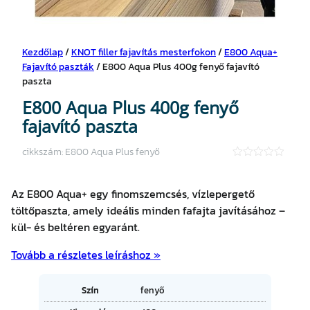
Kezdőlap
/
KNOT filler fajavítás mesterfokon
/
E800 Aqua+
Fajavító paszták
/ E800 Aqua Plus 400g fenyő fajavító
paszta
E800 Aqua Plus 400g fenyő
fajavító paszta
cikkszám:
E800 Aqua Plus fenyő
★
★
★
Az E800 Aqua+ egy finomszemcsés, vízlepergető
★
★
töltőpaszta, amely ideális minden fafajta javításához –
kül- és beltéren egyaránt.
Tovább a részletes leíráshoz »
A
Szín
fenyő
tt