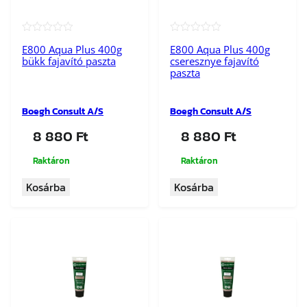
★★★★★
★★★★★
E800 Aqua Plus 400g
E800 Aqua Plus 400g
bükk fajavító paszta
cseresznye fajavító
paszta
Boegh Consult A/S
Boegh Consult A/S
8 880
Ft
8 880
Ft
Raktáron
Raktáron
Kosárba
Kosárba