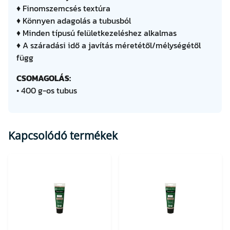
♦ Finomszemcsés textúra
♦ Könnyen adagolás a tubusból
♦ Minden típusú felületkezeléshez alkalmas
♦ A száradási idő a javítás méretétől/mélységétől
függ
CSOMAGOLÁS:
• 400 g-os tubus
Kapcsolódó termékek