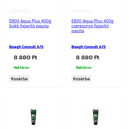
★★★★★
★★★★★
E800 Aqua Plus 400g
E800 Aqua Plus 400g
bükk fajavító paszta
cseresznye fajavító
paszta
Boegh Consult A/S
Boegh Consult A/S
8 880
Ft
8 880
Ft
Raktáron
Raktáron
Kosárba
Kosárba