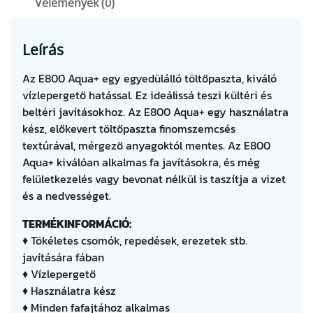
Vélemények (0)
a
m
e
Leírás
n
n
Az E800 Aqua+ egy egyedülálló töltőpaszta, kiváló
y
vízlepergető hatással. Ez ideálissá teszi kültéri és
i
beltéri javításokhoz. Az E800 Aqua+ egy használatra
s
kész, előkevert töltőpaszta finomszemcsés
é
textúrával, mérgező anyagoktól mentes. Az E800
g
Aqua+ kiválóan alkalmas fa javításokra, és még
felületkezelés vagy bevonat nélkül is taszítja a vizet
és a nedvességet.
TERMÉKINFORMÁCIÓ:
♦ Tökéletes csomók, repedések, erezetek stb.
javítására fában
♦ Vízlepergető
♦ Használatra kész
♦ Minden fafajtához alkalmas