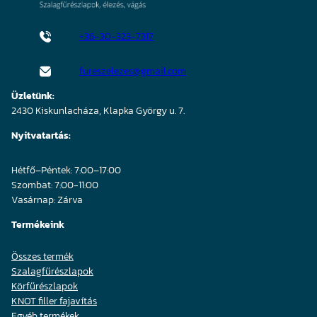
+36-30-323-7317
fureszelezes@gmail.com
Üzletünk:
2430 Kiskunlacháza, Klapka György u. 7.
Nyitvatartás:
Hétfő–Péntek: 7:00–17:00
Szombat: 7:00-11:00
Vasárnap: Zárva
Termékeink
Összes termék
Szalagfűrészlapok
Körfűrészlapok
KNOT filler fajavítás
Egyéb termékek