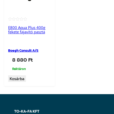
★★★★★
E800 Aqua Plus 400g
fekete fajavító paszta
Boegh Consult A/S
8 880
Ft
Raktáron
Kosárba