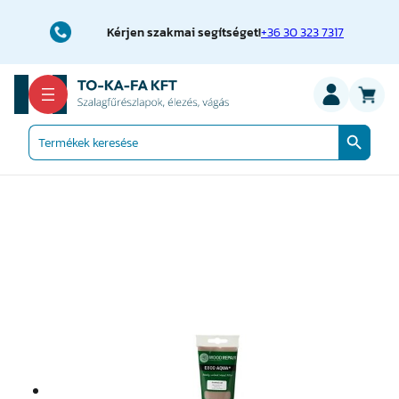
Ugrás
a
Kérjen szakmai segítséget!
+36 30 323 7317
tartalomhoz
Search Button
Search
for: