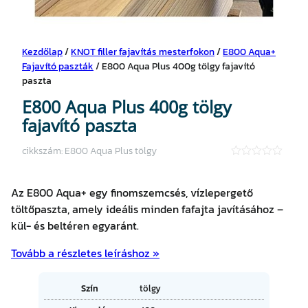
Kezdőlap
/
KNOT filler fajavítás mesterfokon
/
E800 Aqua+
Fajavító paszták
/ E800 Aqua Plus 400g tölgy fajavító
paszta
E800 Aqua Plus 400g tölgy
fajavító paszta
cikkszám:
E800 Aqua Plus tölgy
★
★
★
Az E800 Aqua+ egy finomszemcsés, vízlepergető
★
★
töltőpaszta, amely ideális minden fafajta javításához –
kül- és beltéren egyaránt.
Tovább a részletes leíráshoz »
A
Szín
tölgy
tt