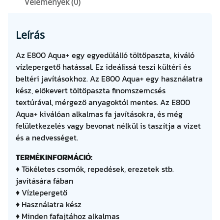
Vélemények (0)
a
m
e
Leírás
n
n
Az E800 Aqua+ egy egyedülálló töltőpaszta, kiváló
y
vízlepergető hatással. Ez ideálissá teszi kültéri és
i
beltéri javításokhoz. Az E800 Aqua+ egy használatra
s
kész, előkevert töltőpaszta finomszemcsés
é
textúrával, mérgező anyagoktól mentes. Az E800
g
Aqua+ kiválóan alkalmas fa javításokra, és még
felületkezelés vagy bevonat nélkül is taszítja a vizet
és a nedvességet.
TERMÉKINFORMÁCIÓ:
♦ Tökéletes csomók, repedések, erezetek stb.
javítására fában
♦ Vízlepergető
♦ Használatra kész
♦ Minden fafajtához alkalmas