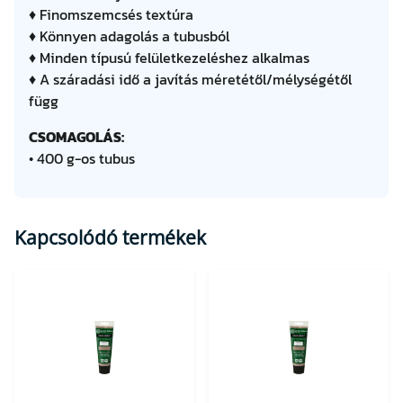
♦ Finomszemcsés textúra
♦ Könnyen adagolás a tubusból
♦ Minden típusú felületkezeléshez alkalmas
♦ A száradási idő a javítás méretétől/mélységétől
függ
CSOMAGOLÁS:
• 400 g-os tubus
Kapcsolódó termékek