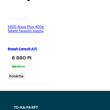
★★★★★
E800 Aqua Plus 400g
fekete fajavító paszta
Boegh Consult A/S
8 880
Ft
Raktáron
Kosárba