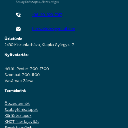
+36-30-323-7317
fureszelezes@gmail.com
Üzletünk:
2430 Kiskunlacháza, Klapka György u. 7.
Nyitvatartás:
Hétfő–Péntek: 7:00–17:00
Szombat: 7:00-11:00
Vasárnap: Zárva
Termékeink
Összes termék
Szalagfűrészlapok
Körfűrészlapok
KNOT filler fajavítás
Egyéb termékek