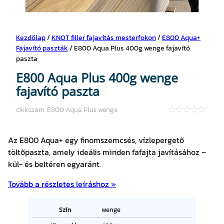
Kezdőlap
/
KNOT filler fajavítás mesterfokon
/
E800 Aqua+
Fajavító paszták
/ E800 Aqua Plus 400g wenge fajavító
paszta
E800 Aqua Plus 400g wenge
fajavító paszta
cikkszám:
E800 Aqua Plus wenge
★
★
★
Az E800 Aqua+ egy finomszemcsés, vízlepergető
★
★
töltőpaszta, amely ideális minden fafajta javításához –
kül- és beltéren egyaránt.
Tovább a részletes leíráshoz »
A
Szín
wenge
tt