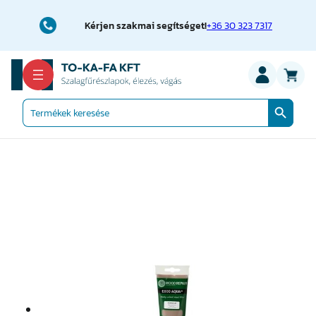
Ugrás
a
Kérjen szakmai segítséget!
+36 30 323 7317
tartalomhoz
Search Button
Search
for: