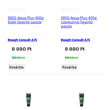
★★★★★
★★★★★
E800 Aqua Plus 400g
E800 Aqua Plus 400g
bükk fajavító paszta
cseresznye fajavító
paszta
Boegh Consult A/S
Boegh Consult A/S
8 880
Ft
8 880
Ft
Raktáron
Raktáron
Kosárba
Kosárba