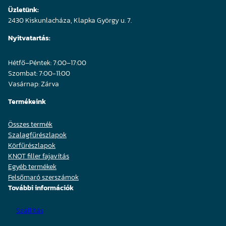
Üzletünk:
2430 Kiskunlacháza, Klapka György u. 7.
Nyitvatartás:
Hétfő–Péntek: 7:00–17:00
Szombat: 7:00-11:00
Vasárnap: Zárva
Termékeink
Összes termék
Szalagfűrészlapok
Körfűrészlapok
KNOT filler fajavítás
Egyéb termékek
Felsőmaró szerszámok
További információk
Szállítás