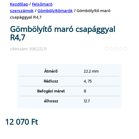
Kezdőlap
/
Felsőmaró
szerszámok
/
Gömbölyítőmarók
/ Gömbölyítő maró
csapággyal R4,7
Gömbölyítő maró csapággyal
R4,7
cikkszám:
938.222.11
★
★
★
★
A
Átmérő
22.2 mm
★
tt
Rádiusz
4, 75
ri
É
b
Befogási méret
8
r
ú
t
t
élhossz
12.7
é
u
k
m
o
12 070
Ft
k