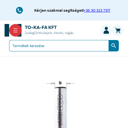
Ugrás
a
Kérjen szakmai segítséget!
+36 30 323 7317
tartalomhoz
Search Button
Search
for: