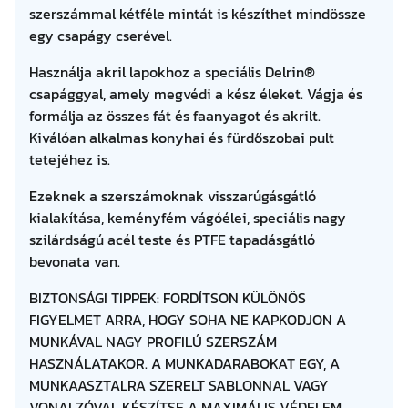
szerszámmal kétféle mintát is készíthet mindössze
egy csapágy cserével.
Használja akril lapokhoz a speciális Delrin®
csapággyal, amely megvédi a kész éleket. Vágja és
formálja az összes fát és faanyagot és akrilt.
Kiválóan alkalmas konyhai és fürdőszobai pult
tetejéhez is.
Ezeknek a szerszámoknak visszarúgásgátló
kialakítása, keményfém vágóélei, speciális nagy
szilárdságú acél teste és PTFE tapadásgátló
bevonata van.
BIZTONSÁGI TIPPEK: FORDÍTSON KÜLÖNÖS
FIGYELMET ARRA, HOGY SOHA NE KAPKODJON A
MUNKÁVAL NAGY PROFILÚ SZERSZÁM
HASZNÁLATAKOR. A MUNKADARABOKAT EGY, A
MUNKAASZTALRA SZERELT SABLONNAL VAGY
VONALZÓVAL KÉSZÍTSE A MAXIMÁLIS VÉDELEM