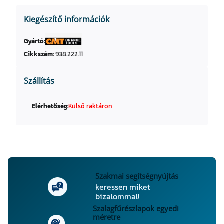
Kiegészítő információk
Gyártó:
Cikkszám
:
938.222.11
Szállítás
Elérhetőség:
Külső raktáron
Szakmai segítségnyújtás
keressen miket
bizalommal!
Szalagfűrészlapok egyedi
méretre