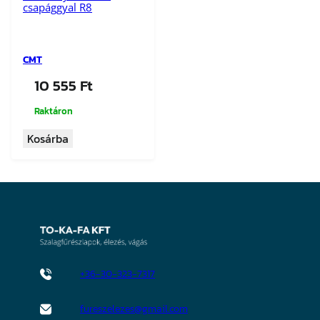
csapággyal R8
CMT
10 555
Ft
Raktáron
Kosárba
+36-30-323-7317
fureszelezes@gmail.com