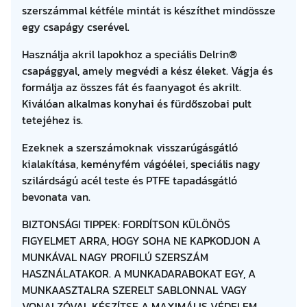
szerszámmal kétféle mintát is készíthet mindössze
egy csapágy cserével.
Használja akril lapokhoz a speciális Delrin®
csapággyal, amely megvédi a kész éleket. Vágja és
formálja az összes fát és faanyagot és akrilt.
Kiválóan alkalmas konyhai és fürdőszobai pult
tetejéhez is.
Ezeknek a szerszámoknak visszarúgásgátló
kialakítása, keményfém vágóélei, speciális nagy
szilárdságú acél teste és PTFE tapadásgátló
bevonata van.
BIZTONSÁGI TIPPEK: FORDÍTSON KÜLÖNÖS
FIGYELMET ARRA, HOGY SOHA NE KAPKODJON A
MUNKÁVAL NAGY PROFILÚ SZERSZÁM
HASZNÁLATAKOR. A MUNKADARABOKAT EGY, A
MUNKAASZTALRA SZERELT SABLONNAL VAGY
VONALZÓVAL KÉSZÍTSE A MAXIMÁLIS VÉDELEM