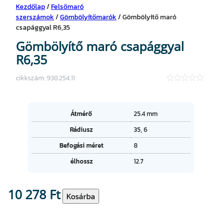
Kezdőlap
/
Felsőmaró
szerszámok
/
Gömbölyítőmarók
/ Gömbölyítő maró
csapággyal R6,35
Gömbölyítő maró csapággyal
R6,35
cikkszám:
938.254.11
★
★
★
★
A
Átmérő
25.4 mm
★
tt
Rádiusz
35, 6
ri
É
b
Befogási méret
8
r
ú
t
t
élhossz
12.7
é
u
k
m
o
10 278
Ft
G
Kosárba
k
ö
m