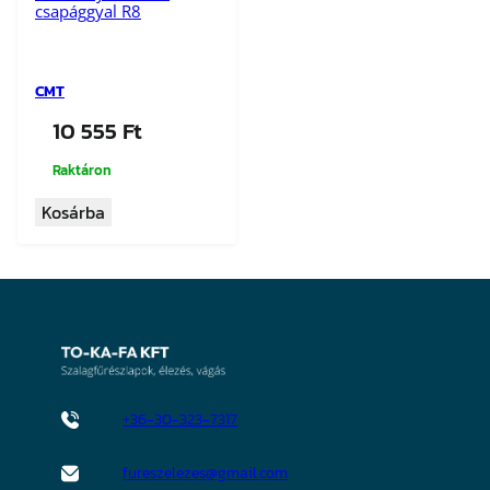
csapággyal R8
CMT
10 555
Ft
Raktáron
Kosárba
+36-30-323-7317
fureszelezes@gmail.com