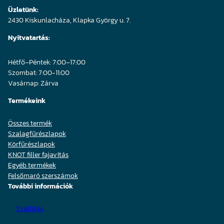
Üzletünk:
2430 Kiskunlacháza, Klapka György u. 7.
Nyitvatartás:
Hétfő–Péntek: 7:00–17:00
Szombat: 7:00-11:00
Vasárnap: Zárva
Termékeink
Összes termék
Szalagfűrészlapok
Körfűrészlapok
KNOT filler fajavítás
Egyéb termékek
Felsőmaró szerszámok
További információk
Szállítás