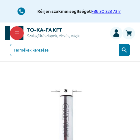
Ugrás
a
Kérjen szakmai segítséget!
+36 30 323 7317
tartalomhoz
Search Button
Search
for: