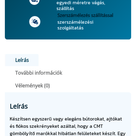
egyedi méretre vágás,
a
szállítás
l
Szerszámélezés szállítással
R
szerszámélezési
szolgáltatás
6
,
3
5
m
Leírás
e
n
További információk
n
Vélemények (0)
y
i
s
Leírás
é
g
Készítsen egyszerű vagy elegáns bútorokat, ajtókat
és fiókos szekrényeket azáltal, hogy a CMT
gömbölyítő marókkal hibátlan felületeket készít. Egy