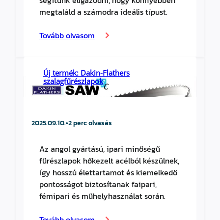
segítünk eligazodni, hogy könnyebben
megtaláld a számodra ideális típust.
Tovább olvasom
Új termék: Dakin-Flathers
szalagfűrészlapok
2025.09.10.
•
2 perc olvasás
Az angol gyártású, ipari minőségű
fűrészlapok hőkezelt acélból készülnek,
így hosszú élettartamot és kiemelkedő
pontosságot biztosítanak faipari,
fémipari és műhelyhasználat során.
Tovább olvasom