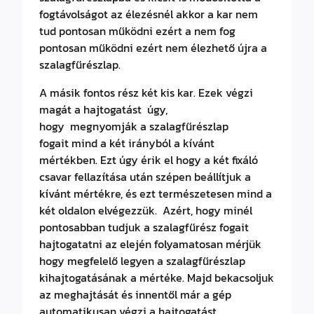
fogtávolságot az élezésnél akkor a kar nem
tud pontosan működni ezért a nem fog
pontosan működni ezért nem élezhető újra a
szalagfűrészlap.
A másik fontos rész két kis kar. Ezek végzi
magát a hajtogatást úgy,
hogy megnyomják a szalagfűrészlap
fogait mind a két irányból a kívánt
mértékben. Ezt úgy érik el hogy a két fixáló
csavar fellazítása után szépen beállítjuk a
kívánt mértékre, és ezt természetesen mind a
két oldalon elvégezzük. Azért, hogy minél
pontosabban tudjuk a szalagfűrész fogait
hajtogatatni az elején folyamatosan mérjük
hogy megfelelő legyen a szalagfűrészlap
kihajtogatásának a mértéke. Majd bekacsoljuk
az meghajtását és innentől már a gép
automatikusan végzi a hajtogatást.