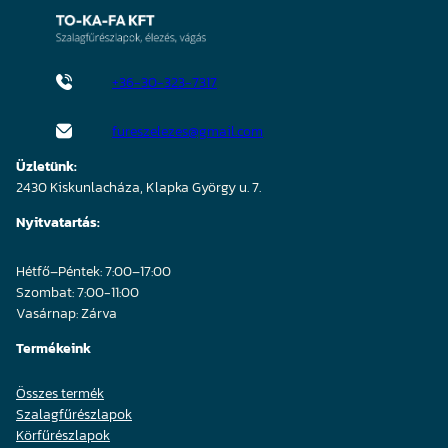
+36-30-323-7317
fureszelezes@gmail.com
Üzletünk:
2430 Kiskunlacháza, Klapka György u. 7.
Nyitvatartás:
Hétfő–Péntek: 7:00–17:00
Szombat: 7:00-11:00
Vasárnap: Zárva
Termékeink
Összes termék
Szalagfűrészlapok
Körfűrészlapok