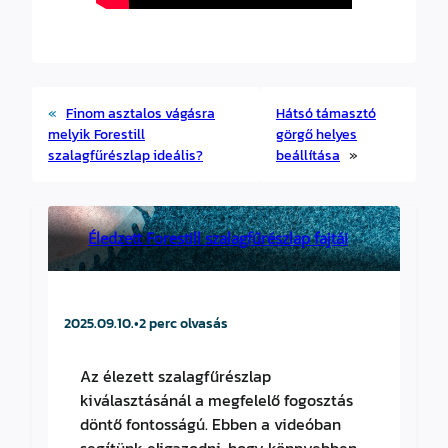
«
Finom asztalos vágásra
Hátsó támasztó
melyik Forestill
görgő helyes
szalagfűrészlap ideális?
beállítása
»
Éledzett Forestill szalagfűrészlap fajtái
2025.09.10.
•
2 perc olvasás
Az élezett szalagfűrészlap
kiválasztásánál a megfelelő fogosztás
döntő fontosságú. Ebben a videóban