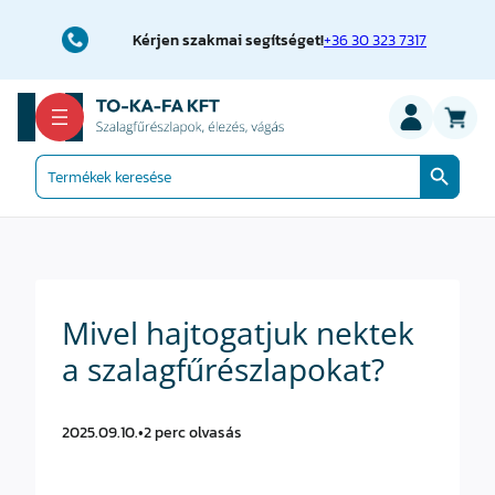
Ugrás
a
Kérjen szakmai segítséget!
+36 30 323 7317
tartalomhoz
Search Button
Search
for:
Mivel hajtogatjuk nektek
a szalagfűrészlapokat?
2025.09.10.
•
2 perc olvasás