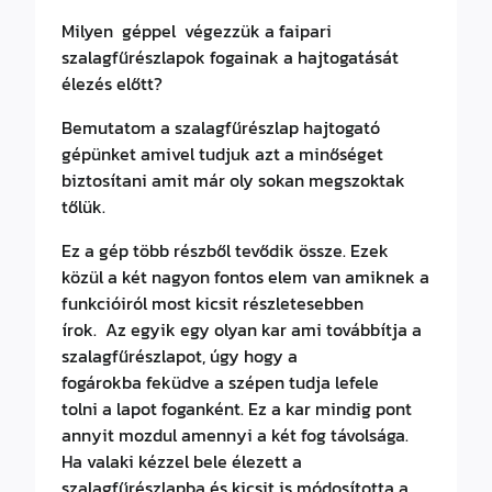
Milyen géppel végezzük a faipari
szalagfűrészlapok fogainak a hajtogatását
élezés előtt?
Bemutatom a szalagfűrészlap hajtogató
gépünket amivel tudjuk azt a minőséget
biztosítani amit már oly sokan megszoktak
tőlük.
Ez a gép több részből tevődik össze. Ezek
közül a két nagyon fontos elem van amiknek a
funkcióiról most kicsit részletesebben
írok. Az egyik egy olyan kar ami továbbítja a
szalagfűrészlapot, úgy hogy a
fogárokba feküdve a szépen tudja lefele
tolni a lapot foganként. Ez a kar mindig pont
annyit mozdul amennyi a két fog távolsága.
Ha valaki kézzel bele élezett a
szalagfűrészlapba és kicsit is módosította a