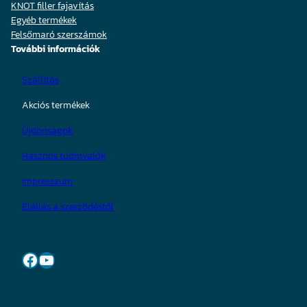
KNOT filler fajavítás
Egyéb termékek
Felsőmaró szerszámok
További információk
Szállítás
Akciós termékek
Újdonságok
Hasznos tudnivalók
Impresszum
Elállás a szerződéstől
Facebook
YouTube