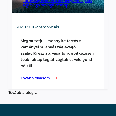
Tartósság próbán a keményfém lapkás
téglavágó szalagfűrészlap
2025.09.10.
•
2 perc olvasás
Megmutatjuk, mennyire tartós a
keményfém lapkás téglavágó
szalagfűrészlap: vásárlónk építkezésén
több raklap téglát vágtak el vele gond
nélkül.
Tovább olvasom
Tovább a blogra