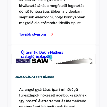
kiválasztásánál a megfelelő fogosztás
döntő fontosságú. Ebben a videóban
segítünk eligazodni, hogy könnyebben
megtaláld a számodra ideális típust.
Tovább olvasom
Új termék: Dakin-Flathers
szalagfűrészlapok
2025.09.10.
•
3 perc olvasás
Az angol gyártású, ipari minőségű
fűrészlapok hőkezelt acélból készülnek,
így hosszú élettartamot és kiemelkedő
pontosságot biztosítanak faipari,