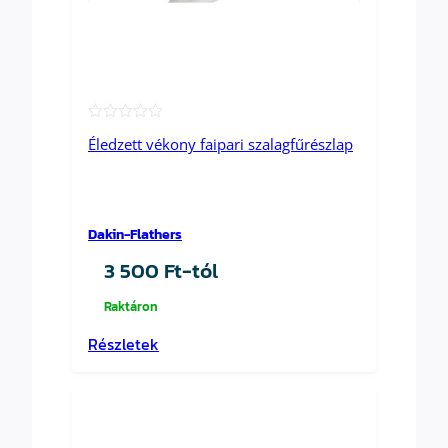
★
Éledzett vékony faipari szalagfűrészlap
★
★
★
★
Dakin-Flathers
3 500
Ft
-tól
Raktáron
Részletek