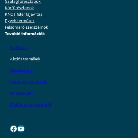
Szalagfűrészlapok
Körfűrészlapok
KNOT filler fajavítás
Egyéb termékek
Felsőmaró szerszámok
További információk
Szállítás
Akciós termékek
Újdonságok
Hasznos tudnivalók
Impresszum
Elállás a szerződéstől
Facebook
YouTube