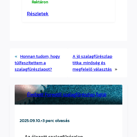
Raktáron
Részletek
«
Honnan tudom, hogy
A jó szalagfűrészlap
túlfeszítettem a
titka: minőség és
szalagfűrészlapot?
megfelelő választás
»
Éledzett Forestill szalagfűrészlap fajtái
2025.09.10.
•
3 perc olvasás
Az élezett szalagfűrészlap