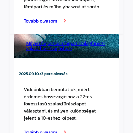
fémipari és műhelyhasználat során.
Tovább olvasom
Milyen fogosztású faipari szalagfűrészt
válasz hosszvágáshoz?
2025.09.10.
•
3 perc olvasás
Videónkban bemutatjuk, miért
érdemes hosszvágáshoz a 22-es
fogosztású szalagfűrészlapot
választani, és milyen különbséget
jelent a 10-eshez képest.
Tovább olvasom