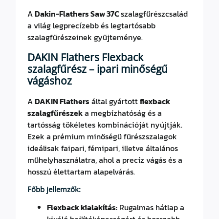
A
Dakin-Flathers Saw
37C
szalagfűrészcsalád
a világ legprecízebb és legtartósabb
szalagfűrészeinek gyűjteménye.
DAKIN Flathers Flexback
szalagfűrész – ipari minőségű
vágáshoz
A
DAKIN Flathers
által gyártott
flexback
szalagfűrészek
a megbízhatóság és a
tartósság tökéletes kombinációját nyújtják.
Ezek a prémium minőségű fűrészszalagok
ideálisak faipari, fémipari, illetve általános
műhelyhasználatra, ahol a precíz vágás és a
hosszú élettartam alapelvárás.
Főbb jellemzők:
Flexback kialakítás:
Rugalmas hátlap a
kiváló hajlítóképességért és hosszabb