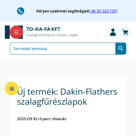
Ugrás
a
Kérjen szakmai segítséget!
+36 30 323 7317
tartalomhoz
Search Button
Search
for:
Új
Új
Új termék: Dakin-Flathers
szalagfűrészlapok
2025.09.10.
•
3 perc olvasás