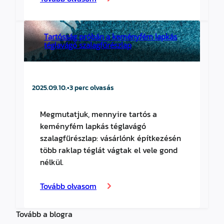
Tartósság próbán a keményfém lapkás
téglavágó szalagfűrészlap
2025.09.10.
•
3 perc olvasás
Megmutatjuk, mennyire tartós a
keményfém lapkás téglavágó
szalagfűrészlap: vásárlónk építkezésén
több raklap téglát vágtak el vele gond
nélkül.
Tovább olvasom
Tovább a blogra