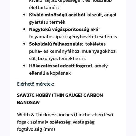
élettartamért
Kiváló minőségű acélból
készült, angol
gyártású termék
Nagyfokú vágáspontosság
akár
folyamatos, ipari igénybevétel esetén is
Sokoldalú felhasználás:
tökéletes
puha- és keményfához, műanyagokhoz,
sőt, bizonyos fémekhez is
Hőkezeléssel edzett fogazat
, amely
ellenáll a kopásnak
Elérhető méretek:
SAW37C HOBBY (THIN GAUGE) CARBON
BANDSAW
Width & Thickness inches (1 inches-ben lévő
fogak száma)= szélesség, vastagság
fogtávolság (mm)