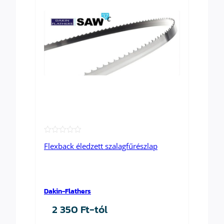
★
Flexback éledzett szalagfűrészlap
★
★
★
★
Dakin-Flathers
2 350
Ft
-tól