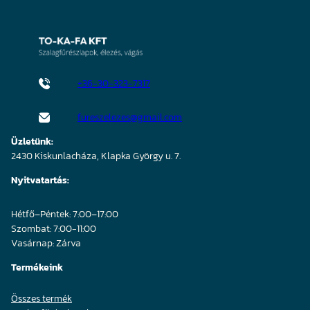
+36-30-323-7317
fureszelezes@gmail.com
Üzletünk:
2430 Kiskunlacháza, Klapka György u. 7.
Nyitvatartás:
Hétfő–Péntek: 7:00–17:00
Szombat: 7:00-11:00
Vasárnap: Zárva
Termékeink
Összes termék