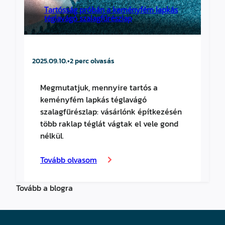
Tartósság próbán a keményfém lapkás
téglavágó szalagfűrészlap
2025.09.10.
•
2 perc olvasás
Megmutatjuk, mennyire tartós a
keményfém lapkás téglavágó
szalagfűrészlap: vásárlónk építkezésén
több raklap téglát vágtak el vele gond
nélkül.
Tovább olvasom
Tovább a blogra