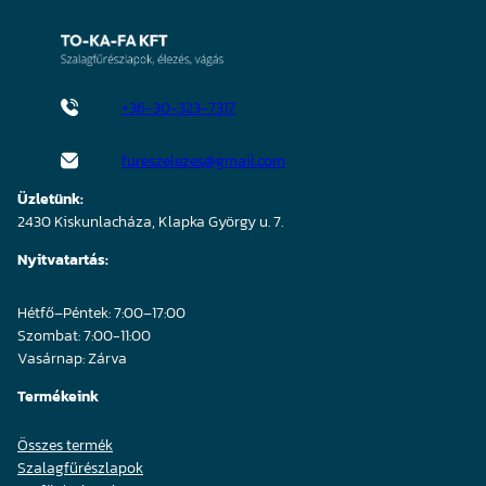
+36-30-323-7317
fureszelezes@gmail.com
Üzletünk:
2430 Kiskunlacháza, Klapka György u. 7.
Nyitvatartás:
Hétfő–Péntek: 7:00–17:00
Szombat: 7:00-11:00
Vasárnap: Zárva
Termékeink
Összes termék
Szalagfűrészlapok