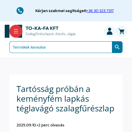
Ugrás
a
Kérjen szakmai segítséget!
+36 30 323 7317
tartalomhoz
Search Button
Search
for:
Tartósság próbán a
keményfém lapkás
téglavágó szalagfűrészlap
2025.09.10.
•
2 perc olvasás