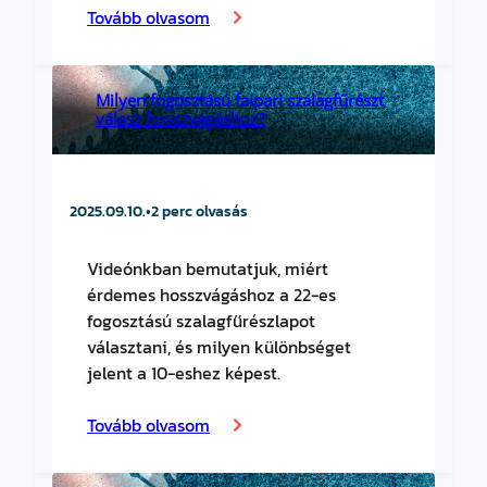
Tovább olvasom
Milyen fogosztású faipari szalagfűrészt
válasz hosszvágáshoz?
2025.09.10.
•
2 perc olvasás
Videónkban bemutatjuk, miért
érdemes hosszvágáshoz a 22-es
fogosztású szalagfűrészlapot
választani, és milyen különbséget
jelent a 10-eshez képest.
Tovább olvasom