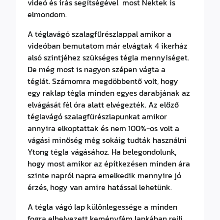
videó és írás segítségével most Nektek is
elmondom.
A téglavágó szalagfűrészlappal amikor a
videóban bemutatom már elvágtak 4 ikerház
alsó szintjéhez szükséges tégla mennyiséget.
De még most is nagyon szépen vágta a
téglát. Számomra megdöbbentő volt, hogy
egy raklap tégla minden egyes darabjának az
elvágását fél óra alatt elvégezték. Az előző
téglavágó szalagfűrészlapunkat amikor
annyira elkoptattak és nem 100%-os volt a
vágási minőség még sokáig tudták használni
Ytong tégla vágásához. Ha belegondolunk,
hogy most amikor az építkezésen minden ára
szinte napról napra emelkedik mennyire jó
érzés, hogy van amire hatással lehetünk.
A tégla vágó lap különlegessége a minden
fogra elhelyezett keményfém lapkában rejli.