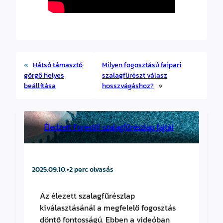
«
Hátsó támasztó
Milyen fogosztású faipari
görgő helyes
szalagfűrészt válasz
beállítása
hosszvágáshoz?
»
Éledzett Forestill szalagfűrészlap fajtái
2025.09.10.
•
2 perc olvasás
Az élezett szalagfűrészlap
kiválasztásánál a megfelelő fogosztás
döntő fontosságú. Ebben a videóban