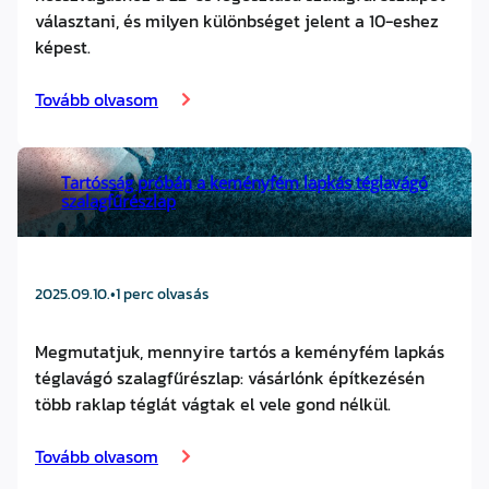
választani, és milyen különbséget jelent a 10-eshez
képest.
Tovább olvasom
Tartósság próbán a keményfém lapkás téglavágó
szalagfűrészlap
2025.09.10.
•
1 perc olvasás
Megmutatjuk, mennyire tartós a keményfém lapkás
téglavágó szalagfűrészlap: vásárlónk építkezésén
több raklap téglát vágtak el vele gond nélkül.
Tovább olvasom