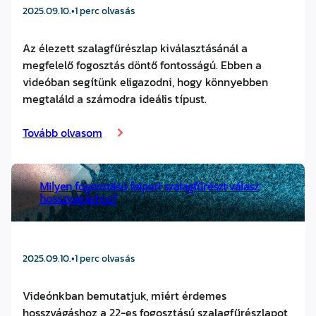
2025.09.10.
•
1 perc olvasás
Az élezett szalagfűrészlap kiválasztásánál a
megfelelő fogosztás döntő fontosságú. Ebben a
videóban segítünk eligazodni, hogy könnyebben
megtaláld a számodra ideális típust.
Tovább olvasom
Milyen fogosztású faipari szalagfűrészt válasz
hosszvágáshoz?
2025.09.10.
•
1 perc olvasás
Videónkban bemutatjuk, miért érdemes
hosszvágáshoz a 22-es fogosztású szalagfűrészlapot