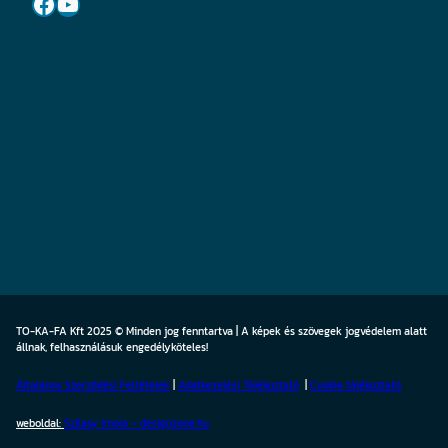
Facebook
YouTube
TO-KA-FA Kft 2025 © Minden jog fenntartva | A képek és szövegek jogvédelem alatt
állnak, felhasználásuk engedélyköteles!
Általános Szerződési Feltételek
|
Adatkezelési Tájékoztató
|
Cookie
tájékoztató
weboldal:
Szilasy Imola – designzone.hu