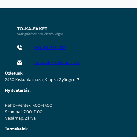
+36-30-323-7317
fureszelezes@gmail.com
Üzletünk:
2430 Kiskunlacháza, Klapka György u. 7.
Nyitvatartás:
Hétfő–Péntek: 7:00–17:00
Szombat: 7:00-11:00
Vasárnap: Zárva
Termékeink