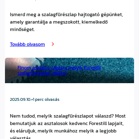
Ismerd meg a szalagfűrészlap hajtogató gépünket,
amely garantálja a megszokott, kiemelkedő
minőséget.
Tovább olvasom
Finom asztalos vágásra melyik Forestill
szalagfűrészlap ideális?
2025.09.10.
•
1 perc olvasás
Nem tudod, melyik szalagfűrészlapot válaszd? Most
bemutatjuk az asztalosok kedvenc Forestill lapjait,
és eláruljuk, melyik munkához melyik a legjobb
választás.