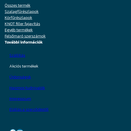
Összes termék
Szalagfűrészlapok
Körfűrészlapok
KNOT filler fajavítás
Egyéb termékek
Felsőmaró szerszámok
További információk
Szállítás
Akciós termékek
Újdonságok
Hasznos tudnivalók
Impresszum
Elállás a szerződéstől