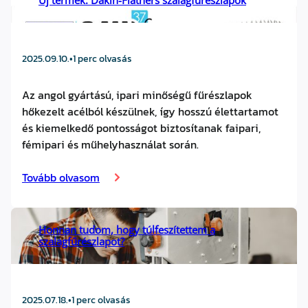
2025.09.10.
•
1 perc olvasás
Az angol gyártású, ipari minőségű fűrészlapok
hőkezelt acélból készülnek, így hosszú élettartamot
és kiemelkedő pontosságot biztosítanak faipari,
fémipari és műhelyhasználat során.
Tovább olvasom
Honnan tudom, hogy túlfeszítettem a
szalagfűrészlapot?
2025.07.18.
•
1 perc olvasás