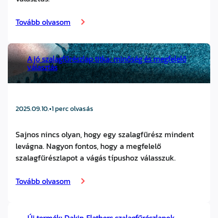
Tovább olvasom
A jó szalagfűrészlap titka: minőség és megfelelő
választás
2025.09.10.
•
1 perc olvasás
Sajnos nincs olyan, hogy egy szalagfűrész mindent
levágna. Nagyon fontos, hogy a megfelelő
szalagfűrészlapot a vágás típushoz válasszuk.
Tovább olvasom
Új termék: Dakin-Flathers szalagfűrészlapok