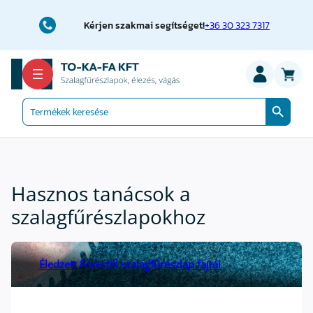
Kérjen szakmai segítséget!
+36 30 323 7317
Search Button
Search
for:
Hasznos tanácsok a
szalagfűrészlapokhoz
Éledzett Forestill szalagfűrészlap fajtái