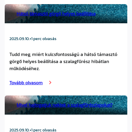
Hátsó támasztó görgő helyes beállítása
2025.09.10.
•
1 perc olvasás
Tudd meg, miért kulcsfontosságú a hátsó támasztó
görgő helyes beállítása a szalagfűrész hibátlan
működéséhez.
Tovább olvasom
Mivel hajtogatjuk nektek a szalagfűrészlapokat?
2025.09.10.
•
1 perc olvasás